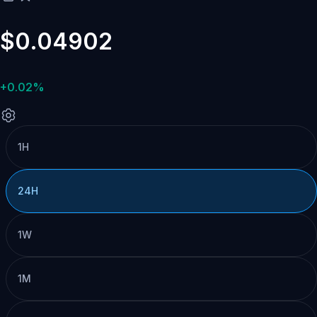
$0.04902
+0.02%
1H
24H
1W
1M