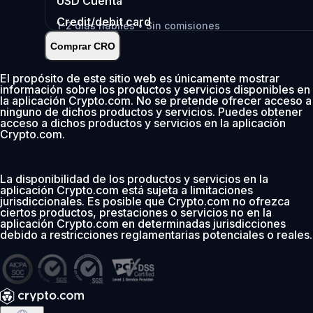
USD
Cuenta
Credit/debit card
1-2 días hábiles • Sin comisiones
Comprar CRO
Instantáneo
•
Depositar
2.99%
El propósito de este sitio web es únicamente mostrar
información sobre los productos y servicios disponibles en
0 % de comisión los primeros 30 días
la aplicación Crypto.com. No se pretende ofrecer acceso a
ninguno de dichos productos y servicios. Puedes obtener
Añadir
acceso a dichos productos y servicios en la aplicación
Crypto.com.
La disponibilidad de los productos y servicios en la
aplicación Crypto.com está sujeta a limitaciones
jurisdiccionales. Es posible que Crypto.com no ofrezca
ciertos productos, prestaciones o servicios no en la
aplicación Crypto.com en determinadas jurisdicciones
debido a restricciones reglamentarias potenciales o reales.