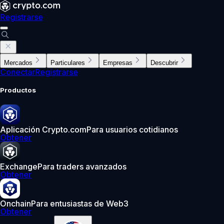
Registrarse
Mercados
Particulares
Empresas
Descubrir
Conectar
Registrarse
Productos
Aplicación Crypto.com
Para usuarios cotidianos
Obtener
Exchange
Para traders avanzados
Obtener
Onchain
Para entusiastas de Web3
Obtener