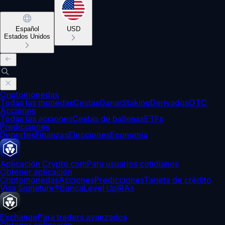
Español
USD
Estados Unidos
Criptomonedas
Todas las monedas
Cestas
Ganar
Staking
Derivados
OTC
Acciones
Todas las acciones
Cestas de ballenas
ETFs
Predicciones
Deportes
Finanzas
Elecciones
Economía
Aplicación Crypto.com
Para usuarios cotidianos
Obtener aplicación
Criptomonedas
Acciones
Predicciones
Tarjeta de crédito
Visa Signature®
Banca
Level Up
IRAs
Exchange
Para traders avanzados