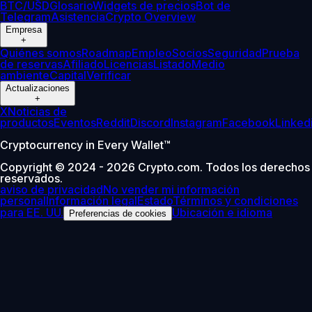
BTC/USD
Glosario
Widgets de precios
Bot de
Telegram
Asistencia
Crypto Overview
Empresa
+
Quiénes somos
Roadmap
Empleo
Socios
Seguridad
Prueba
de reservas
Afiliado
Licencias
Listado
Medio
ambiente
Capital
Verificar
Actualizaciones
+
X
Noticias de
productos
Eventos
Reddit
Discord
Instagram
Facebook
Linked
Cryptocurrency in Every Wallet™
Copyright © 2024 - 2026 Crypto.com. Todos los derechos
reservados.
aviso de privacidad
No vender mi información
personal
Información legal
Estado
Términos y condiciones
para EE. UU.
Ubicación e idioma
Preferencias de cookies