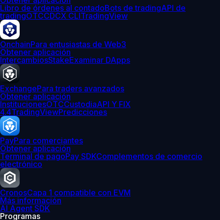
Obtener aplicación
Libro de órdenes al contado
Bots de trading
API de
trading
OTC
CDCX CLI
TradingView
Onchain
Para entusiastas de Web3
Obtener aplicación
Intercambios
Stake
Examinar DApps
Exchange
Para traders avanzados
Obtener aplicación
Instituciones
OTC
Custodia
API Y FIX
4.4
TradingView
Predicciones
Pay
Para comerciantes
Obtener aplicación
Terminal de pago
Pay SDK
Complementos de comercio
electrónico
Cronos
Capa 1 compatible con EVM
Más información
AI Agent SDK
Programas