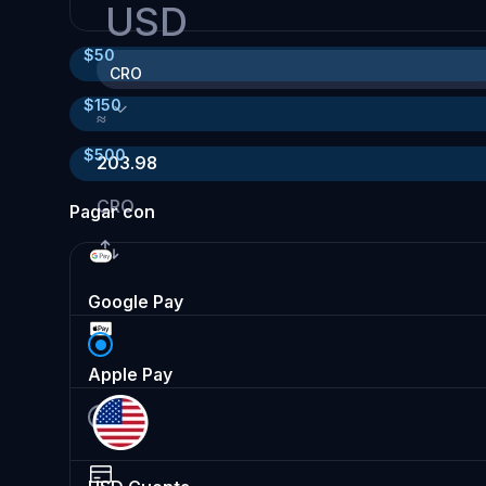
USD
$
50
CRO
$
150
≈
$
500
203.98
CRO
Pagar con
Google Pay
Apple Pay