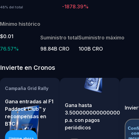
-1878.39%
48% del total
Mínimo histórico
$0.01
Suministro total
Suministro máximo
76.57%
98.84B CRO
100B CRO
Invierte en Cronos
Campaña Grid Rally
Gana entradas al F1
Gana hasta
Invier
Paddock Club™ y
3.5000000000000004%
recompensas en
p.a. con pagos
BTC
periódicos
Conf
co
recu
Unirme ahora