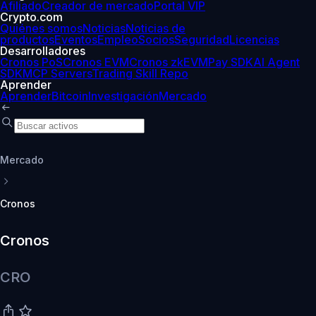
Afiliado
Creador de mercado
Portal VIP
Crypto.com
Quiénes somos
Noticias
Noticias de
productos
Eventos
Empleo
Socios
Seguridad
Licencias
Desarrolladores
Cronos PoS
Cronos EVM
Cronos zkEVM
Pay SDK
AI Agent
SDK
MCP Servers
Trading Skill Repo
Aprender
Aprender
Bitcoin
Investigación
Mercado
Mercado
Cronos
Cronos
CRO