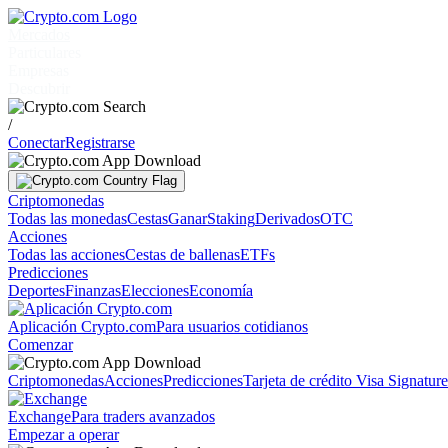
Mercados
Particulares
Empresas
Descubrir
/
Conectar
Registrarse
Criptomonedas
Todas las monedas
Cestas
Ganar
Staking
Derivados
OTC
Acciones
Todas las acciones
Cestas de ballenas
ETFs
Predicciones
Deportes
Finanzas
Elecciones
Economía
Aplicación Crypto.com
Para usuarios cotidianos
Comenzar
Criptomonedas
Acciones
Predicciones
Tarjeta de crédito Visa Signatur
Exchange
Para traders avanzados
Empezar a operar