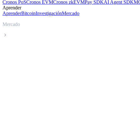
Cronos PoS
Cronos EVM
Cronos zkEVM
Pay SDK
AI Agent SDK
MC
Aprender
Aprender
Bitcoin
Investigación
Mercado
Mercado
Cronos
Precio en tiempo real de Cronos CRO