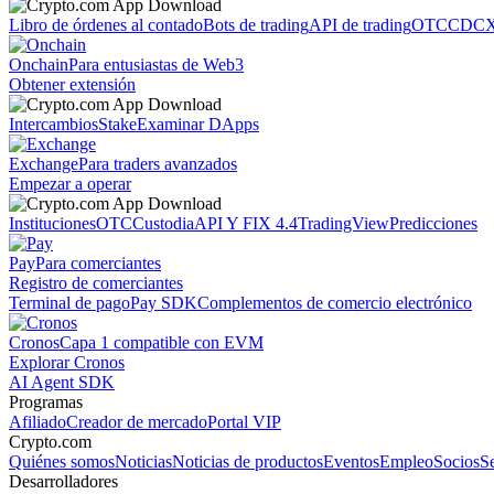
Libro de órdenes al contado
Bots de trading
API de trading
OTC
CDCX
Onchain
Para entusiastas de Web3
Obtener extensión
Intercambios
Stake
Examinar DApps
Exchange
Para traders avanzados
Empezar a operar
Instituciones
OTC
Custodia
API Y FIX 4.4
TradingView
Predicciones
Pay
Para comerciantes
Registro de comerciantes
Terminal de pago
Pay SDK
Complementos de comercio electrónico
Cronos
Capa 1 compatible con EVM
Explorar Cronos
AI Agent SDK
Programas
Afiliado
Creador de mercado
Portal VIP
Crypto.com
Quiénes somos
Noticias
Noticias de productos
Eventos
Empleo
Socios
S
Desarrolladores