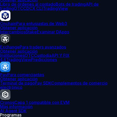
Obtener aplicación
Libro de órdenes al contado
Bots de trading
API de
trading
OTC
CDCX CLI
TradingView
Onchain
Para entusiastas de Web3
Obtener aplicación
Intercambios
Stake
Examinar DApps
Exchange
Para traders avanzados
Obtener aplicación
Instituciones
OTC
Custodia
API Y FIX
4.4
TradingView
Predicciones
Pay
Para comerciantes
Obtener aplicación
Terminal de pago
Pay SDK
Complementos de comercio
electrónico
Cronos
Capa 1 compatible con EVM
Más información
AI Agent SDK
Programas