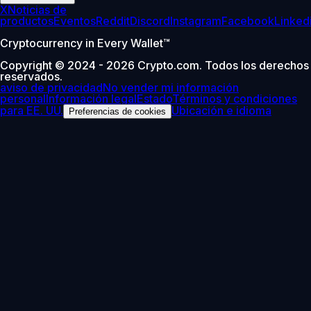
X
Noticias de
productos
Eventos
Reddit
Discord
Instagram
Facebook
Linked
Cryptocurrency in Every Wallet™
Copyright © 2024 - 2026 Crypto.com. Todos los derechos
reservados.
aviso de privacidad
No vender mi información
personal
Información legal
Estado
Términos y condiciones
para EE. UU.
Ubicación e idioma
Preferencias de cookies