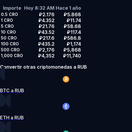
Importe
Hoy 8:32 AM
Hace 1 año
₽2.176
₽5.868
0.5
CRO
₽4.352
₽11.74
1
CRO
₽21.76
₽58.68
5
CRO
₽43.52
₽117.4
10
CRO
₽217.6
₽586.8
50
CRO
₽435.2
₽1,174
100
CRO
₽2,176
₽5,868
500
CRO
₽4,352
₽11,740
1,000
CRO
Convertir otras criptomonedas a RUB
BTC a RUB
ETH a RUB