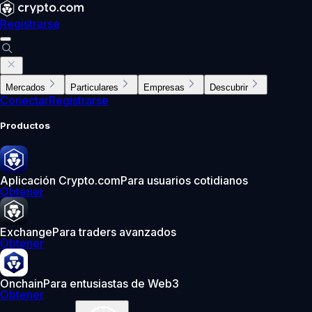
Registrarse
Mercados
Particulares
Empresas
Descubrir
Conectar
Registrarse
Productos
Aplicación Crypto.com
Para usuarios cotidianos
Obtener
Exchange
Para traders avanzados
Obtener
Onchain
Para entusiastas de Web3
Obtener