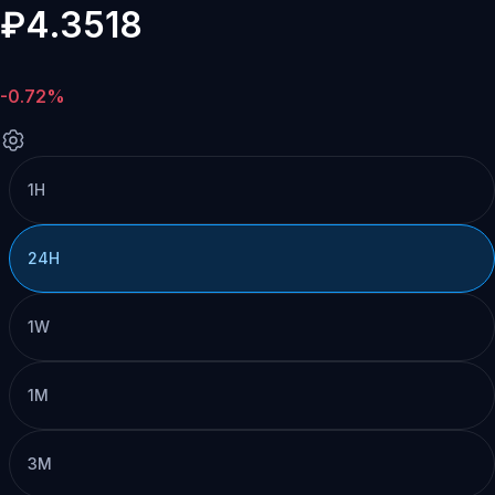
₽4.3518
-0.72%
1H
24H
1W
1M
3M