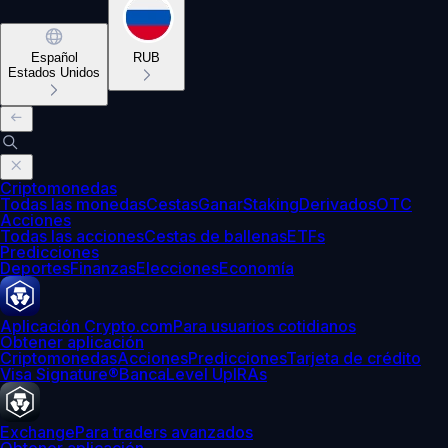
Español
RUB
Estados Unidos
Criptomonedas
Todas las monedas
Cestas
Ganar
Staking
Derivados
OTC
Acciones
Todas las acciones
Cestas de ballenas
ETFs
Predicciones
Deportes
Finanzas
Elecciones
Economía
Aplicación Crypto.com
Para usuarios cotidianos
Obtener aplicación
Criptomonedas
Acciones
Predicciones
Tarjeta de crédito
Visa Signature®
Banca
Level Up
IRAs
Exchange
Para traders avanzados