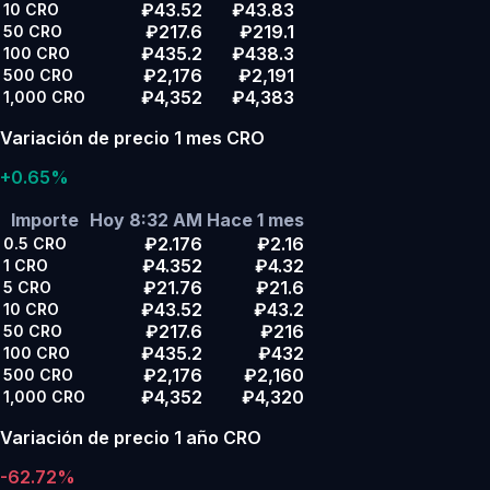
₽43.52
₽43.83
10
CRO
₽217.6
₽219.1
50
CRO
₽435.2
₽438.3
100
CRO
₽2,176
₽2,191
500
CRO
₽4,352
₽4,383
1,000
CRO
Variación de precio 1 mes CRO
+0.65%
Importe
Hoy 8:32 AM
Hace 1 mes
₽2.176
₽2.16
0.5
CRO
₽4.352
₽4.32
1
CRO
₽21.76
₽21.6
5
CRO
₽43.52
₽43.2
10
CRO
₽217.6
₽216
50
CRO
₽435.2
₽432
100
CRO
₽2,176
₽2,160
500
CRO
₽4,352
₽4,320
1,000
CRO
Variación de precio 1 año CRO
-62.72%