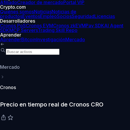
Afiliado
Creador de mercado
Portal VIP
Crypto.com
Quiénes somos
Noticias
Noticias de
productos
Eventos
Empleo
Socios
Seguridad
Licencias
Desarrolladores
Cronos PoS
Cronos EVM
Cronos zkEVM
Pay SDK
AI Agent
SDK
MCP Servers
Trading Skill Repo
Aprender
Aprender
Bitcoin
Investigación
Mercado
Mercado
Cronos
Precio en tiempo real de Cronos CRO