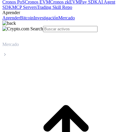
Cronos PoS
Cronos EVM
Cronos zkEVM
Pay SDK
AI Agent
SDK
MCP Servers
Trading Skill Repo
Aprender
Aprender
Bitcoin
Investigación
Mercado
Mercado
Litecoin
Precio en tiempo real de Litecoin LTC