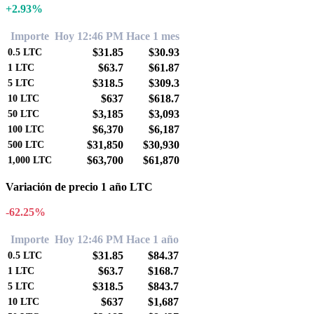
+2.93%
Importe
Hoy 12:46 PM
Hace 1 mes
$31.85
$30.93
0.5
LTC
$63.7
$61.87
1
LTC
$318.5
$309.3
5
LTC
$637
$618.7
10
LTC
$3,185
$3,093
50
LTC
$6,370
$6,187
100
LTC
$31,850
$30,930
500
LTC
$63,700
$61,870
1,000
LTC
Variación de precio 1 año LTC
-62.25%
Importe
Hoy 12:46 PM
Hace 1 año
$31.85
$84.37
0.5
LTC
$63.7
$168.7
1
LTC
$318.5
$843.7
5
LTC
$637
$1,687
10
LTC