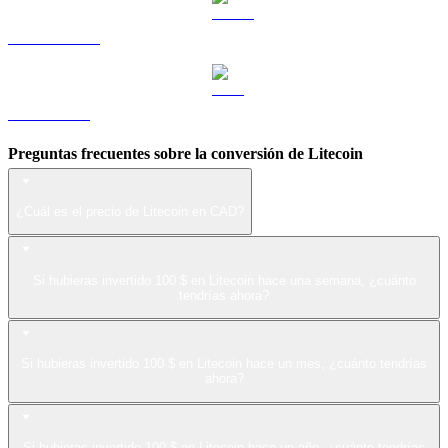
USDS a CAD
LEO a CAD
Preguntas frecuentes sobre la conversión de Litecoin
¿Cuál es el precio de Litecoin en CAD?
Si hubieras invertido 100 $ en Litecoin hace una semana, ¿cuánto
tendrías ahora?
Si hubieras invertido 100 $ en Litecoin hace un mes, ¿cuánto tendrías
ahora?
Si hubieras invertido 100 $ en Litecoin hace un año, ¿cuánto tendrías