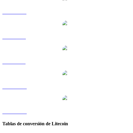
LTC a HKD
LTC a RUB
LTC a SGD
LTC a TWD
LTC a KRW
Tablas de conversión de Litecoin