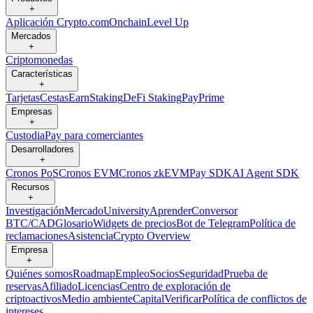
+
Aplicación Crypto.com
Onchain
Level Up
Mercados
+
Criptomonedas
Características
+
Tarjetas
Cestas
Earn
Staking
DeFi Staking
Pay
Prime
Empresas
+
Custodia
Pay para comerciantes
Desarrolladores
+
Cronos PoS
Cronos EVM
Cronos zkEVM
Pay SDK
AI Agent SDK
Recursos
+
Investigación
Mercado
University
Aprender
Conversor
BTC/CAD
Glosario
Widgets de precios
Bot de Telegram
Política de
reclamaciones
Asistencia
Crypto Overview
Empresa
+
Quiénes somos
Roadmap
Empleo
Socios
Seguridad
Prueba de
reservas
Afiliado
Licencias
Centro de exploración de
criptoactivos
Medio ambiente
Capital
Verificar
Política de conflictos de
intereses