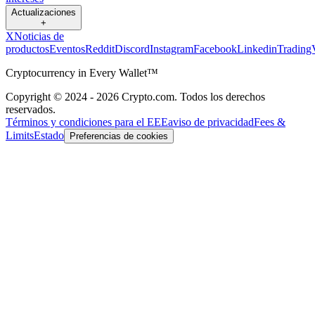
Actualizaciones
+
X
Noticias de
productos
Eventos
Reddit
Discord
Instagram
Facebook
Linkedin
Trading
Cryptocurrency in Every Wallet™
Copyright © 2024 - 2026 Crypto.com. Todos los derechos
reservados.
Términos y condiciones para el EEE
aviso de privacidad
Fees &
Limits
Estado
Preferencias de cookies