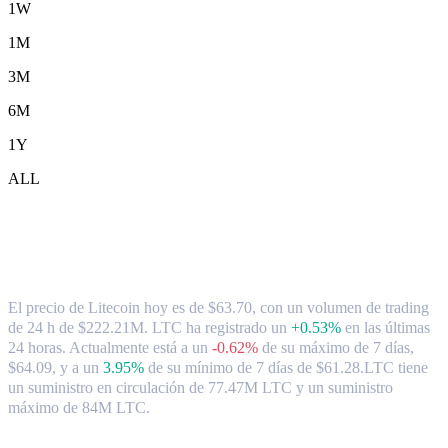
1W
1M
3M
6M
1Y
ALL
Tipo de cambio y datos del mercado de
Litecoin ( LTC ) a CAD
El precio de Litecoin hoy es de $63.70, con un volumen de trading
de 24 h de $222.21M. LTC ha registrado un
+0.53%
en las últimas
24 horas.
Actualmente está a un
-0.62%
de su máximo de 7 días,
$64.09,
y a un
3.95%
de su mínimo de 7 días de $61.28.
LTC tiene
un suministro en circulación de 77.47M LTC y un suministro
máximo de 84M LTC.
Pares de conversión de Litecoin populares