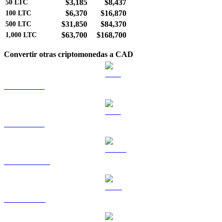
$3,185
$8,437
50
LTC
$6,370
$16,870
100
LTC
$31,850
$84,370
500
LTC
$63,700
$168,700
1,000
LTC
Convertir otras criptomonedas a CAD
BTC a CAD
ETH a CAD
USDT a CAD
BNB a CAD