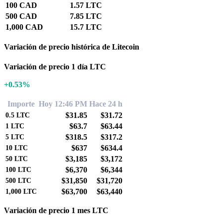
100 CAD
1.57 LTC
500 CAD
7.85 LTC
1,000 CAD
15.7 LTC
Variación de precio histórica de Litecoin
Variación de precio 1 día LTC
+0.53%
Importe
Hoy 12:46 PM
Hace 24 h
$31.85
$31.72
0.5
LTC
$63.7
$63.44
1
LTC
$318.5
$317.2
5
LTC
$637
$634.4
10
LTC
$3,185
$3,172
50
LTC
$6,370
$6,344
100
LTC
$31,850
$31,720
500
LTC
$63,700
$63,440
1,000
LTC
Variación de precio 1 mes LTC