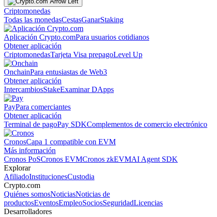
Criptomonedas
Todas las monedas
Cestas
Ganar
Staking
Aplicación Crypto.com
Para usuarios cotidianos
Obtener aplicación
Criptomonedas
Tarjeta Visa prepago
Level Up
Onchain
Para entusiastas de Web3
Obtener aplicación
Intercambios
Stake
Examinar DApps
Pay
Para comerciantes
Obtener aplicación
Terminal de pago
Pay SDK
Complementos de comercio electrónico
Cronos
Capa 1 compatible con EVM
Más información
Cronos PoS
Cronos EVM
Cronos zkEVM
AI Agent SDK
Explorar
Afiliado
Instituciones
Custodia
Crypto.com
Quiénes somos
Noticias
Noticias de
productos
Eventos
Empleo
Socios
Seguridad
Licencias
Desarrolladores