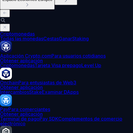
Criptomonedas
Todas las monedas
Cestas
Ganar
Staking
Aplicación Crypto.com
Para usuarios cotidianos
Obtener aplicación
Criptomonedas
Tarjeta Visa prepago
Level Up
Onchain
Para entusiastas de Web3
Obtener aplicación
Intercambios
Stake
Examinar DApps
Pay
Para comerciantes
Obtener aplicación
Terminal de pago
Pay SDK
Complementos de comercio
electrónico