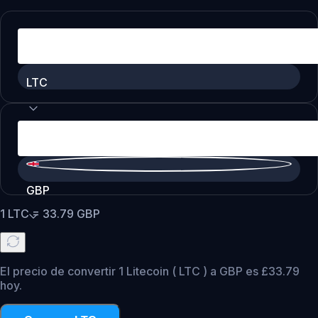
LTC
GBP
1
LTC
=
33.79
GBP
El precio de convertir 1 Litecoin ( LTC ) a GBP es £33.79
hoy.