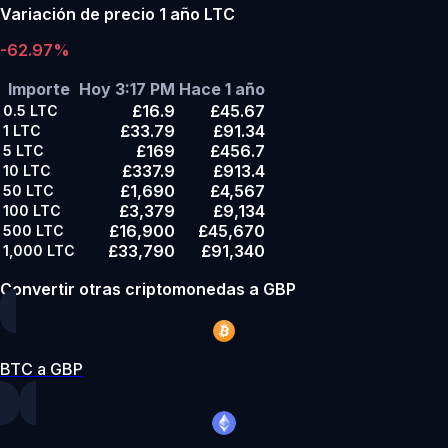
Variación de precio 1 año LTC
-62.97%
Importe
Hoy 3:17 PM
Hace 1 año
£16.9
£45.67
0.5
LTC
£33.79
£91.34
1
LTC
£169
£456.7
5
LTC
£337.9
£913.4
10
LTC
£1,690
£4,567
50
LTC
£3,379
£9,134
100
LTC
£16,900
£45,670
500
LTC
£33,790
£91,340
1,000
LTC
Convertir otras criptomonedas a GBP
BTC a GBP