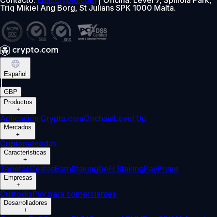
Triq Mikiel Ang Borg, St Julians SPK 1000 Malta.
Español
|
GBP
Productos
+
Aplicación Crypto.com
Onchain
Level Up
Mercados
+
Criptomonedas
Características
+
Tarjetas
Cestas
Earn
Staking
DeFi Staking
Pay
Prime
Empresas
+
Custodia
Pay para comerciantes
Desarrolladores
+