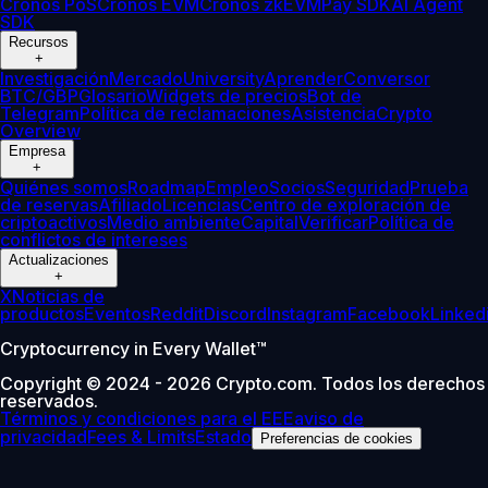
Cronos PoS
Cronos EVM
Cronos zkEVM
Pay SDK
AI Agent
SDK
Recursos
+
Investigación
Mercado
University
Aprender
Conversor
BTC/GBP
Glosario
Widgets de precios
Bot de
Telegram
Política de reclamaciones
Asistencia
Crypto
Overview
Empresa
+
Quiénes somos
Roadmap
Empleo
Socios
Seguridad
Prueba
de reservas
Afiliado
Licencias
Centro de exploración de
criptoactivos
Medio ambiente
Capital
Verificar
Política de
conflictos de intereses
Actualizaciones
+
X
Noticias de
productos
Eventos
Reddit
Discord
Instagram
Facebook
Linked
Cryptocurrency in Every Wallet™
Copyright © 2024 - 2026 Crypto.com. Todos los derechos
reservados.
Términos y condiciones para el EEE
aviso de
privacidad
Fees & Limits
Estado
Preferencias de cookies