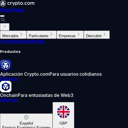
Registrarse
Mercados
Particulares
Empresas
Descubrir
Conectar
Registrarse
Productos
Aplicación Crypto.com
Para usuarios cotidianos
Obtener
Onchain
Para entusiastas de Web3
Obtener
Español
GBP
Espacio Económico Europeo