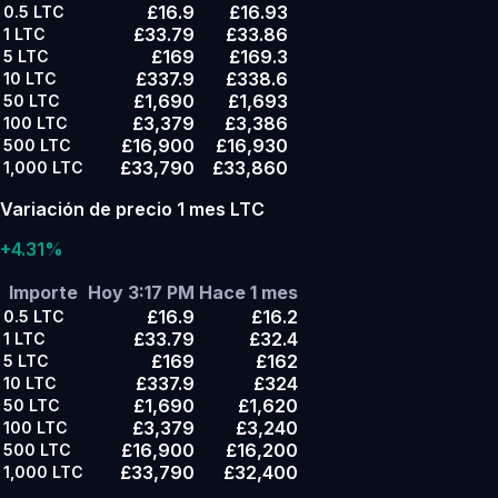
£16.9
£16.93
0.5
LTC
£33.79
£33.86
1
LTC
£169
£169.3
5
LTC
£337.9
£338.6
10
LTC
£1,690
£1,693
50
LTC
£3,379
£3,386
100
LTC
£16,900
£16,930
500
LTC
£33,790
£33,860
1,000
LTC
Variación de precio 1 mes LTC
+4.31%
Importe
Hoy 3:17 PM
Hace 1 mes
£16.9
£16.2
0.5
LTC
£33.79
£32.4
1
LTC
£169
£162
5
LTC
£337.9
£324
10
LTC
£1,690
£1,620
50
LTC
£3,379
£3,240
100
LTC
£16,900
£16,200
500
LTC
£33,790
£32,400
1,000
LTC