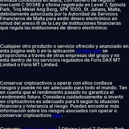
mercantil C 90348 y oficina registrada en Level 7, Spinola
Park, Triq Mikiel Ang Borg, SPK 1000, St. Julians, Malta,
debidamente autorizada por la Autoridad de Servicios
Financieros de Malta para emitir dinero electrónico en
virtud del anexo III de la Ley de instituciones financieras
que regula las instituciones de dinero electrónico.
Cualquier otro producto o servicio ofrecido y anunciado en
esta página web o en la aplicación
Crypto.com
se
proporciona a través de otras empresas del grupo y no
está dentro de los servicios regulados de Foris DAX MT
Limited o Foris MT Limited.
Conservar criptoactivos u operar con ellos conlleva
riesgos y puede no ser adecuado para todo el mundo. Ten
en cuenta que el rendimiento pasado no garantiza el
rendimiento futuro. Considera cuidadosamente si invertir
en criptoactivos es adecuado para ti según tu situación
financiera y tolerancia al riesgo. Puedes encontrar más
información sobre los riesgos asociados con operar o
conservar criptoactivos
aquí
.
Contacto:
chat.crypto.com
| Oficina: Level 7, Spinola Park,