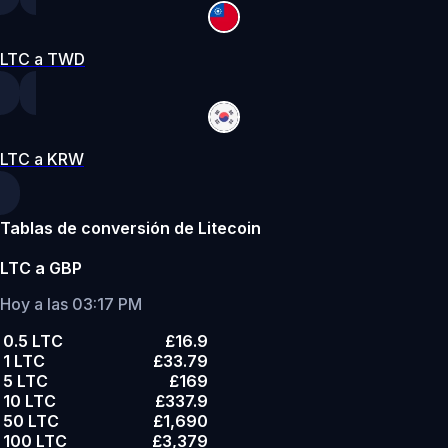
LTC a TWD
LTC a KRW
Tablas de conversión de Litecoin
LTC a GBP
Hoy a las 03:17 PM
0.5 LTC
£16.9
1 LTC
£33.79
5 LTC
£169
10 LTC
£337.9
50 LTC
£1,690
100 LTC
£3,379