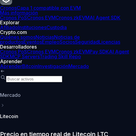
Cronos
Capa 1 compatible con EVM
Más información
Cronos PoS
Cronos EVM
Cronos zkEVM
AI Agent SDK
Explorar
Afiliado
Instituciones
Custodia
Crypto.com
Quiénes somos
Noticias
Noticias de
productos
Eventos
Empleo
Socios
Seguridad
Licencias
Desarrolladores
Cronos PoS
Cronos EVM
Cronos zkEVM
Pay SDK
AI Agent
SDK
MCP Servers
Trading Skill Repo
Aprender
Aprender
Bitcoin
Investigación
Mercado
Mercado
Litecoin
Precio en tiempo real de Litecoin LTC