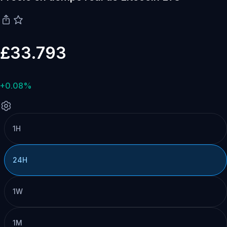
£33.793
+0.08%
1H
24H
1W
1M