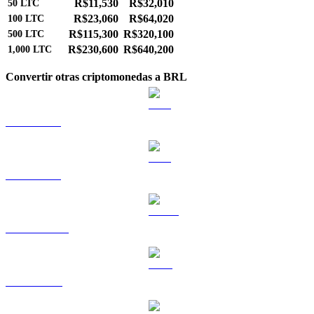
R$11,530
R$32,010
50
LTC
R$23,060
R$64,020
100
LTC
R$115,300
R$320,100
500
LTC
R$230,600
R$640,200
1,000
LTC
Convertir otras criptomonedas a BRL
BTC a BRL
ETH a BRL
USDT a BRL
BNB a BRL