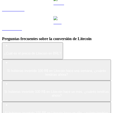
USDS a BRL
LEO a BRL
Preguntas frecuentes sobre la conversión de Litecoin
¿Cuál es el precio de Litecoin en BRL?
Si hubieras invertido 100 R$ en Litecoin hace una semana, ¿cuánto
tendrías ahora?
Si hubieras invertido 100 R$ en Litecoin hace un mes, ¿cuánto tendrías
ahora?
Si hubieras invertido 100 R$ en Litecoin hace un año, ¿cuánto tendrías