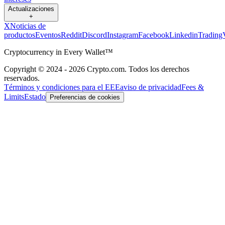
Actualizaciones
+
X
Noticias de
productos
Eventos
Reddit
Discord
Instagram
Facebook
Linkedin
Trading
Cryptocurrency in Every Wallet™
Copyright © 2024 - 2026 Crypto.com. Todos los derechos
reservados.
Términos y condiciones para el EEE
aviso de privacidad
Fees &
Limits
Estado
Preferencias de cookies