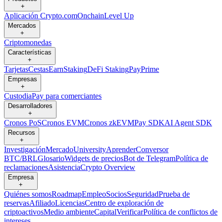
+
Aplicación Crypto.com
Onchain
Level Up
Mercados
+
Criptomonedas
Características
+
Tarjetas
Cestas
Earn
Staking
DeFi Staking
Pay
Prime
Empresas
+
Custodia
Pay para comerciantes
Desarrolladores
+
Cronos PoS
Cronos EVM
Cronos zkEVM
Pay SDK
AI Agent SDK
Recursos
+
Investigación
Mercado
University
Aprender
Conversor
BTC/BRL
Glosario
Widgets de precios
Bot de Telegram
Política de
reclamaciones
Asistencia
Crypto Overview
Empresa
+
Quiénes somos
Roadmap
Empleo
Socios
Seguridad
Prueba de
reservas
Afiliado
Licencias
Centro de exploración de
criptoactivos
Medio ambiente
Capital
Verificar
Política de conflictos de
intereses