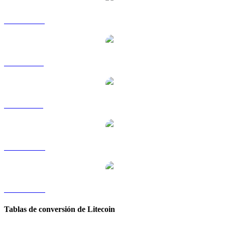
LTC a HKD
LTC a RUB
LTC a SGD
LTC a TWD
LTC a KRW
Tablas de conversión de Litecoin