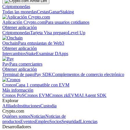
Criptomonedas
Todas las monedas
Cestas
Ganar
Staking
Aplicación Crypto.com
Para usuarios cotidianos
Obtener aplicación
Criptomonedas
Tarjeta Visa prepago
Level Up
Onchain
Para entusiastas de Web3
Obtener aplicación
Intercambios
Stake
Examinar DApps
Pay
Para comerciantes
Obtener aplicación
Terminal de pago
Pay SDK
Complementos de comercio electrónico
Cronos
Capa 1 compatible con EVM
Más información
Cronos PoS
Cronos EVM
Cronos zkEVM
AI Agent SDK
Explorar
Afiliado
Instituciones
Custodia
Crypto.com
Quiénes somos
Noticias
Noticias de
productos
Eventos
Empleo
Socios
Seguridad
Licencias
Desarrolladores