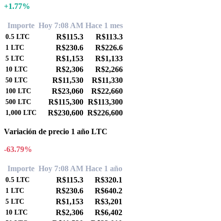
+1.77%
Importe
Hoy 7:08 AM
Hace 1 mes
R$115.3
R$113.3
0.5
LTC
R$230.6
R$226.6
1
LTC
R$1,153
R$1,133
5
LTC
R$2,306
R$2,266
10
LTC
R$11,530
R$11,330
50
LTC
R$23,060
R$22,660
100
LTC
R$115,300
R$113,300
500
LTC
R$230,600
R$226,600
1,000
LTC
Variación de precio 1 año LTC
-63.79%
Importe
Hoy 7:08 AM
Hace 1 año
R$115.3
R$320.1
0.5
LTC
R$230.6
R$640.2
1
LTC
R$1,153
R$3,201
5
LTC
R$2,306
R$6,402
10
LTC