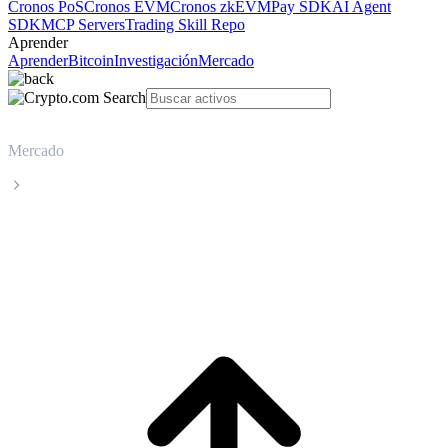
Cronos PoS
Cronos EVM
Cronos zkEVM
Pay SDK
AI Agent
SDK
MCP Servers
Trading Skill Repo
Aprender
Aprender
Bitcoin
Investigación
Mercado
Mercado
Litecoin
Precio en tiempo real de Litecoin LTC