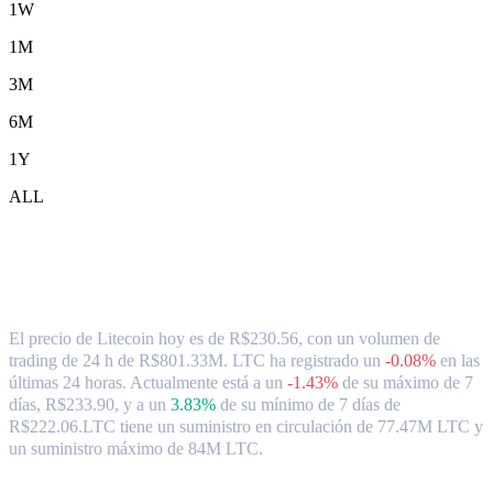
1W
1M
3M
6M
1Y
ALL
Tipo de cambio y datos del mercado de
Litecoin ( LTC ) a BRL
El precio de Litecoin hoy es de R$230.56, con un volumen de
trading de 24 h de R$801.33M. LTC ha registrado un
-0.08%
en las
últimas 24 horas.
Actualmente está a un
-1.43%
de su máximo de 7
días, R$233.90,
y a un
3.83%
de su mínimo de 7 días de
R$222.06.
LTC tiene un suministro en circulación de 77.47M LTC y
un suministro máximo de 84M LTC.
Pares de conversión de Litecoin populares