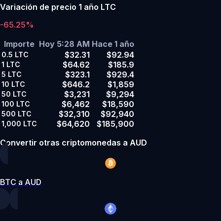
Variación de precio 1 año LTC
-65.25%
Importe
Hoy 5:28 AM
Hace 1 año
$32.31
$92.94
0.5
LTC
$64.62
$185.9
1
LTC
$323.1
$929.4
5
LTC
$646.2
$1,859
10
LTC
$3,231
$9,294
50
LTC
$6,462
$18,590
100
LTC
$32,310
$92,940
500
LTC
$64,620
$185,900
1,000
LTC
Convertir otras criptomonedas a AUD
BTC a AUD