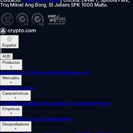
Triq Mikiel Ang Borg, St Julians SPK 1000 Malta.
Español
|
AUD
Productos
+
Aplicación Crypto.com
Onchain
Level Up
Mercados
+
Criptomonedas
Características
+
Tarjetas
Cestas
Earn
Staking
DeFi Staking
Pay
Prime
Empresas
+
Custodia
Pay para comerciantes
Desarrolladores
+