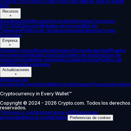
Cronos PoS
Cronos EVM
Cronos zkEVM
Pay SDK
AI Agent
SDK
Recursos
+
Investigación
Mercado
University
Aprender
Conversor
BTC/AUD
Glosario
Widgets de precios
Bot de
Telegram
Política de reclamaciones
Asistencia
Crypto
Overview
Empresa
+
Quiénes somos
Roadmap
Empleo
Socios
Seguridad
Prueba
de reservas
Afiliado
Licencias
Centro de exploración de
criptoactivos
Medio ambiente
Capital
Verificar
Política de
conflictos de intereses
Actualizaciones
+
X
Noticias de
productos
Eventos
Reddit
Discord
Instagram
Facebook
Linked
Cryptocurrency in Every Wallet™
Copyright © 2024 - 2026 Crypto.com. Todos los derechos
reservados.
Términos y condiciones para el EEE
aviso de
privacidad
Fees & Limits
Estado
Preferencias de cookies