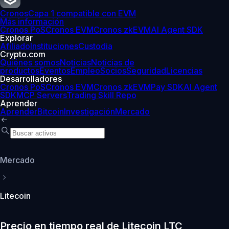
Cronos
Capa 1 compatible con EVM
Más información
Cronos PoS
Cronos EVM
Cronos zkEVM
AI Agent SDK
Explorar
Afiliado
Instituciones
Custodia
Crypto.com
Quiénes somos
Noticias
Noticias de
productos
Eventos
Empleo
Socios
Seguridad
Licencias
Desarrolladores
Cronos PoS
Cronos EVM
Cronos zkEVM
Pay SDK
AI Agent
SDK
MCP Servers
Trading Skill Repo
Aprender
Aprender
Bitcoin
Investigación
Mercado
Mercado
Litecoin
Precio en tiempo real de Litecoin LTC