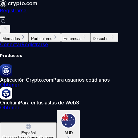
Registrarse
Mercados
Particulares
Empresas
Descubrir
Conectar
Registrarse
Productos
Aplicación Crypto.com
Para usuarios cotidianos
Obtener
Onchain
Para entusiastas de Web3
Obtener
Español
AUD
Espacio Económico Europeo