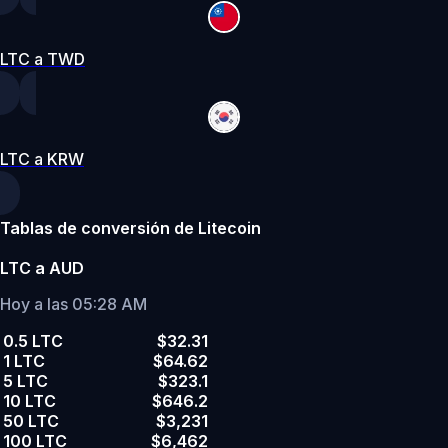
LTC a TWD
LTC a KRW
Tablas de conversión de Litecoin
LTC a AUD
Hoy a las 05:28 AM
0.5 LTC
$32.31
1 LTC
$64.62
5 LTC
$323.1
10 LTC
$646.2
50 LTC
$3,231
100 LTC
$6,462