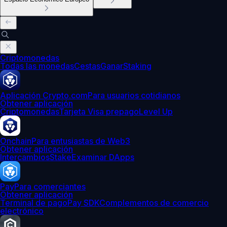
Criptomonedas
Todas las monedas
Cestas
Ganar
Staking
Aplicación Crypto.com
Para usuarios cotidianos
Obtener aplicación
Criptomonedas
Tarjeta Visa prepago
Level Up
Onchain
Para entusiastas de Web3
Obtener aplicación
Intercambios
Stake
Examinar DApps
Pay
Para comerciantes
Obtener aplicación
Terminal de pago
Pay SDK
Complementos de comercio
electrónico