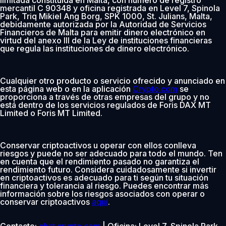
mercantil C 90348 y oficina registrada en Level 7, Spinola
Park, Triq Mikiel Ang Borg, SPK 1000, St. Julians, Malta,
debidamente autorizada por la Autoridad de Servicios
Financieros de Malta para emitir dinero electrónico en
virtud del anexo III de la Ley de instituciones financieras
que regula las instituciones de dinero electrónico.
Cualquier otro producto o servicio ofrecido y anunciado en
esta página web o en la aplicación
Crypto.com
se
proporciona a través de otras empresas del grupo y no
está dentro de los servicios regulados de Foris DAX MT
Limited o Foris MT Limited.
Conservar criptoactivos u operar con ellos conlleva
riesgos y puede no ser adecuado para todo el mundo. Ten
en cuenta que el rendimiento pasado no garantiza el
rendimiento futuro. Considera cuidadosamente si invertir
en criptoactivos es adecuado para ti según tu situación
financiera y tolerancia al riesgo. Puedes encontrar más
información sobre los riesgos asociados con operar o
conservar criptoactivos
aquí
.
Contacto:
chat.crypto.com
| Oficina: Level 7, Spinola Park,