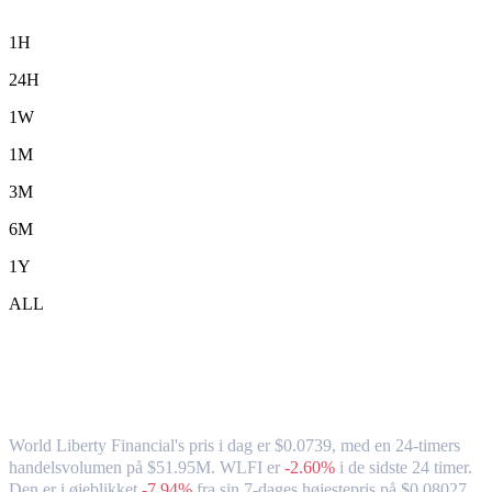
1H
24H
1W
1M
3M
6M
1Y
ALL
World Liberty Financial (WLFI) til AUD
– valutakurs og markedsdata
World Liberty Financial's pris i dag er $0.0739, med en 24-timers
handelsvolumen på $51.95M. WLFI er
-2.60%
i de sidste 24 timer.
Den er i øjeblikket
-7.94%
fra sin 7-dages højestepris på $0.08027,