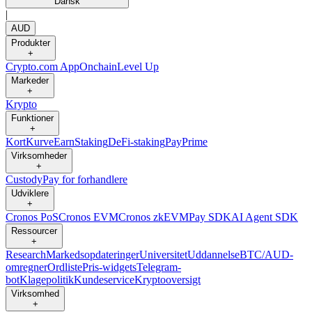
Dansk
|
AUD
Produkter
+
Crypto.com App
Onchain
Level Up
Markeder
+
Krypto
Funktioner
+
Kort
Kurve
Earn
Staking
DeFi-staking
Pay
Prime
Virksomheder
+
Custody
Pay for forhandlere
Udviklere
+
Cronos PoS
Cronos EVM
Cronos zkEVM
Pay SDK
AI Agent SDK
Ressourcer
+
Research
Markedsopdateringer
Universitet
Uddannelse
BTC/AUD-
omregner
Ordliste
Pris-widgets
Telegram-
bot
Klagepolitik
Kundeservice
Kryptooversigt
Virksomhed
+