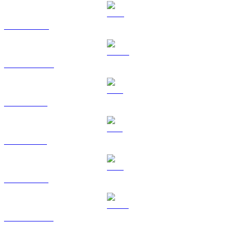
BNB til AUD
USDC til AUD
XRP til AUD
SOL til AUD
TRX til AUD
HYPE til AUD