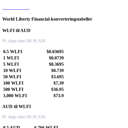
WLFI til KRW
World Liberty Financial-konverteringstabeller
WLFI til AUD
Pr. dags dato 08:36 AM
0.5 WLFI
$0.03695
1 WLFI
$0.0739
5 WLFI
$0.3695
10 WLFI
$0.739
50 WLFI
$3.695
100 WLFI
$7.39
500 WLFI
$36.95
1,000 WLFI
$73.9
AUD til WLFI
Pr. dags dato 08:36 AM
0.5 AUD
6.766 WLFI