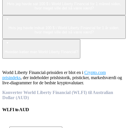
Hvis jeg havde sat 100 $ i World Liberty Financial for 1 måned siden,
hvor meget ville det så være værd?
Hvis jeg havde indsat 100 $ i World Liberty Financial for 1 år siden,
hvor meget ville det så være værd?
Hvordan køber man World Liberty Financial?
World Liberty Financial-prissiden er blot en i
Crypto.com
prisindeks
, der indeholder prishistorik, pristicker, markedsværdi og
live-diagrammer for de bedste kryptovalutaer.
Konverter World Liberty Financial (WLFI) til Australian
Dollar (AUD)
WLFI
to
AUD