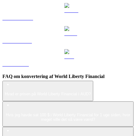
DOGE til AUD
USDS til AUD
LEO til AUD
FAQ om konvertering af World Liberty Financial
Hvad er prisen på World Liberty Financial i AUD?
Hvis jeg havde sat 100 $ i World Liberty Financial for 1 uge siden, hvor
meget ville det så være værd?