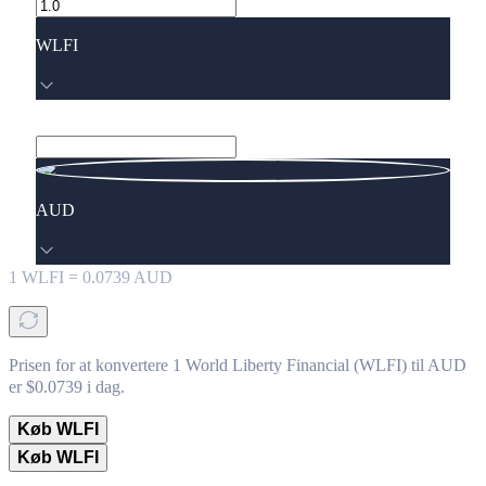
WLFI
AUD
1
WLFI
=
0.0739
AUD
Prisen for at konvertere 1 World Liberty Financial (WLFI) til AUD
er $0.0739 i dag.
Køb WLFI
Køb WLFI