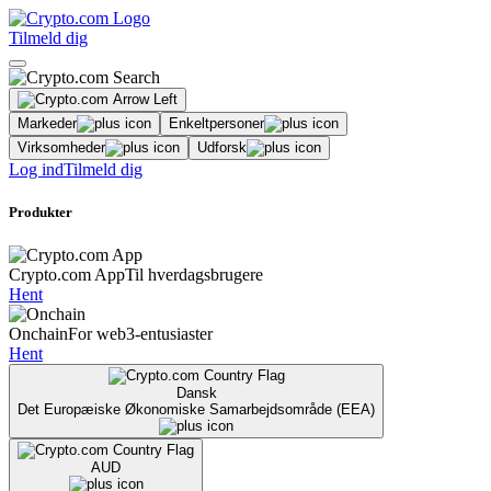
Tilmeld dig
Markeder
Enkeltpersoner
Virksomheder
Udforsk
Log ind
Tilmeld dig
Produkter
Crypto.com App
Til hverdagsbrugere
Hent
Onchain
For web3-entusiaster
Hent
Dansk
Det Europæiske Økonomiske Samarbejdsområde (EEA)
AUD