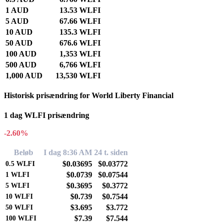
1 AUD
13.53 WLFI
5 AUD
67.66 WLFI
10 AUD
135.3 WLFI
50 AUD
676.6 WLFI
100 AUD
1,353 WLFI
500 AUD
6,766 WLFI
1,000 AUD
13,530 WLFI
Historisk prisændring for World Liberty Financial
1 dag WLFI prisændring
-2.60%
Beløb
I dag 8:36 AM
24 t. siden
$0.03695
$0.03772
0.5
WLFI
$0.0739
$0.07544
1
WLFI
$0.3695
$0.3772
5
WLFI
$0.739
$0.7544
10
WLFI
$3.695
$3.772
50
WLFI
$7.39
$7.544
100
WLFI