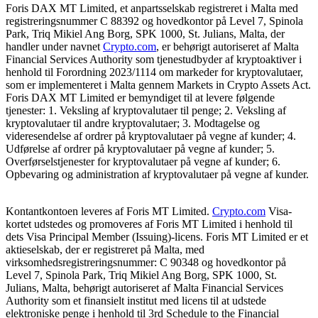
Foris DAX MT Limited, et anpartsselskab registreret i Malta med
registreringsnummer C 88392 og hovedkontor på Level 7, Spinola
Park, Triq Mikiel Ang Borg, SPK 1000, St. Julians, Malta, der
handler under navnet
Crypto.com
, er behørigt autoriseret af Malta
Financial Services Authority som tjenestudbyder af kryptoaktiver i
henhold til Forordning 2023/1114 om markeder for kryptovalutaer,
som er implementeret i Malta gennem Markets in Crypto Assets Act.
Foris DAX MT Limited er bemyndiget til at levere følgende
tjenester: 1. Veksling af kryptovalutaer til penge; 2. Veksling af
kryptovalutaer til andre kryptovalutaer; 3. Modtagelse og
videresendelse af ordrer på kryptovalutaer på vegne af kunder; 4.
Udførelse af ordrer på kryptovalutaer på vegne af kunder; 5.
Overførselstjenester for kryptovalutaer på vegne af kunder; 6.
Opbevaring og administration af kryptovalutaer på vegne af kunder.
Kontantkontoen leveres af Foris MT Limited.
Crypto.com
Visa-
kortet udstedes og promoveres af Foris MT Limited i henhold til
dets Visa Principal Member (Issuing)-licens. Foris MT Limited er et
aktieselskab, der er registreret på Malta, med
virksomhedsregistreringsnummer: C 90348 og hovedkontor på
Level 7, Spinola Park, Triq Mikiel Ang Borg, SPK 1000, St.
Julians, Malta, behørigt autoriseret af Malta Financial Services
Authority som et finansielt institut med licens til at udstede
elektroniske penge i henhold til 3rd Schedule to the Financial