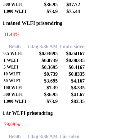
$36.95
$37.72
500
WLFI
$73.9
$75.44
1,000
WLFI
1 måned WLFI prisændring
-11.48%
Beløb
I dag 8:36 AM
1 mdr. siden
$0.03695
$0.04167
0.5
WLFI
$0.0739
$0.08335
1
WLFI
$0.3695
$0.4167
5
WLFI
$0.739
$0.8335
10
WLFI
$3.695
$4.167
50
WLFI
$7.39
$8.335
100
WLFI
$36.95
$41.67
500
WLFI
$73.9
$83.35
1,000
WLFI
1 år WLFI prisændring
-79.09%
Beløb
I dag 8:36 AM
1 år siden