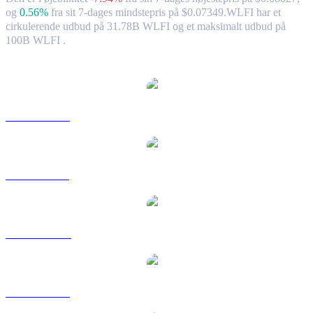
og
0.56%
fra sit 7-dages mindstepris på $0.07349.
WLFI har et
cirkulerende udbud på 31.78B WLFI og et maksimalt udbud på
100B WLFI .
Populære World Liberty Financial-konverteringspar
WLFI til USD
WLFI til BRL
WLFI til CAD
WLFI til EUR