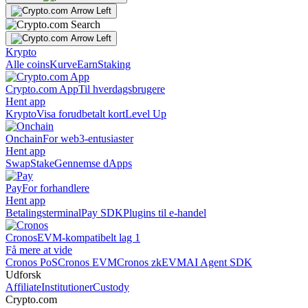
Krypto
Alle coins
Kurve
Earn
Staking
Crypto.com App
Til hverdagsbrugere
Hent app
Krypto
Visa forudbetalt kort
Level Up
Onchain
For web3-entusiaster
Hent app
Swap
Stake
Gennemse dApps
Pay
For forhandlere
Hent app
Betalingsterminal
Pay SDK
Plugins til e-handel
Cronos
EVM-kompatibelt lag 1
Få mere at vide
Cronos PoS
Cronos EVM
Cronos zkEVM
AI Agent SDK
Udforsk
Affiliate
Institutioner
Custody
Crypto.com