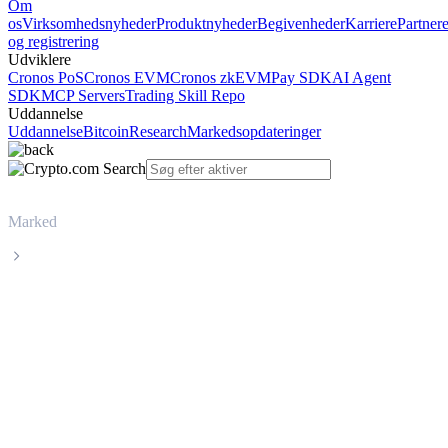
Om
os
Virksomhedsnyheder
Produktnyheder
Begivenheder
Karriere
Partner
og registrering
Udviklere
Cronos PoS
Cronos EVM
Cronos zkEVM
Pay SDK
AI Agent
SDK
MCP Servers
Trading Skill Repo
Uddannelse
Uddannelse
Bitcoin
Research
Markedsopdateringer
Marked
World Liberty Financial
Livepris på World Liberty Financial
WLFI