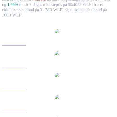
og
1.56%
fra sit 7-dages mindstepris på $0.4059.
WLFI har et
cirkulerende udbud på 31.78B WLFI og et maksimalt udbud på
100B WLFI .
Populære World Liberty Financial-konverteringspar
WLFI til USD
WLFI til AUD
WLFI til BRL
WLFI til CAD