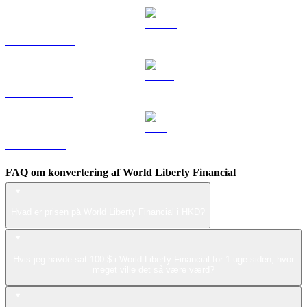
DOGE til HKD
USDS til HKD
LEO til HKD
FAQ om konvertering af World Liberty Financial
Hvad er prisen på World Liberty Financial i HKD?
Hvis jeg havde sat 100 $ i World Liberty Financial for 1 uge siden, hvor
meget ville det så være værd?