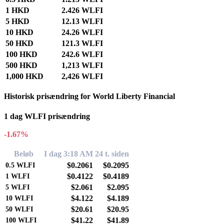
1 HKD
2.426 WLFI
5 HKD
12.13 WLFI
10 HKD
24.26 WLFI
50 HKD
121.3 WLFI
100 HKD
242.6 WLFI
500 HKD
1,213 WLFI
1,000 HKD
2,426 WLFI
Historisk prisændring for World Liberty Financial
1 dag WLFI prisændring
-1.67%
Beløb
I dag 3:18 AM
24 t. siden
$0.2061
$0.2095
0.5
WLFI
$0.4122
$0.4189
1
WLFI
$2.061
$2.095
5
WLFI
$4.122
$4.189
10
WLFI
$20.61
$20.95
50
WLFI
$41.22
$41.89
100
WLFI