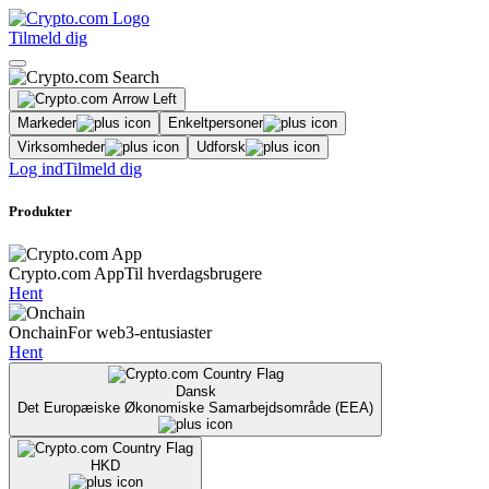
Tilmeld dig
Markeder
Enkeltpersoner
Virksomheder
Udforsk
Log ind
Tilmeld dig
Produkter
Crypto.com App
Til hverdagsbrugere
Hent
Onchain
For web3-entusiaster
Hent
Dansk
Det Europæiske Økonomiske Samarbejdsområde (EEA)
HKD