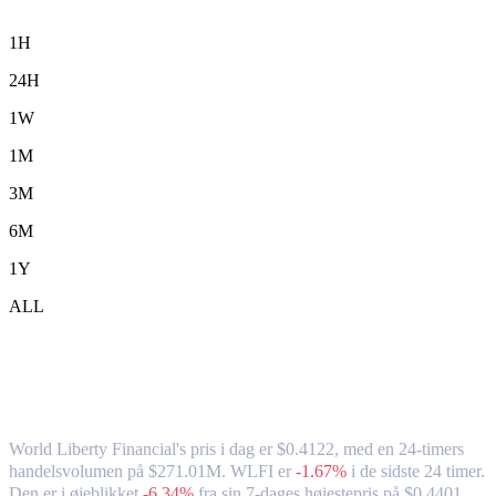
1H
24H
1W
1M
3M
6M
1Y
ALL
World Liberty Financial (WLFI) til HKD
– valutakurs og markedsdata
World Liberty Financial's pris i dag er $0.4122, med en 24-timers
handelsvolumen på $271.01M. WLFI er
-1.67%
i de sidste 24 timer.
Den er i øjeblikket
-6.34%
fra sin 7-dages højestepris på $0.4401,