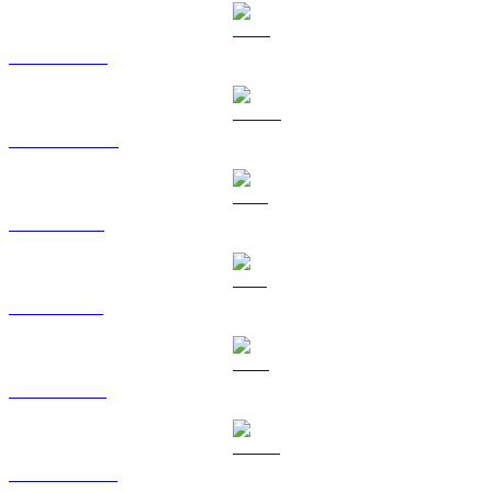
BNB til HKD
USDC til HKD
XRP til HKD
SOL til HKD
TRX til HKD
HYPE til HKD