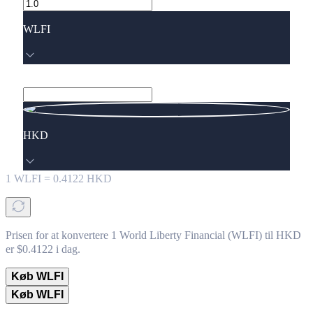
WLFI
HKD
1
WLFI
=
0.4122
HKD
Prisen for at konvertere 1 World Liberty Financial (WLFI) til HKD
er $0.4122 i dag.
Køb WLFI
Køb WLFI