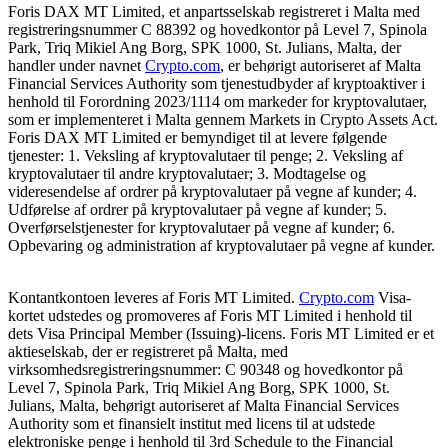
Foris DAX MT Limited, et anpartsselskab registreret i Malta med
registreringsnummer C 88392 og hovedkontor på Level 7, Spinola
Park, Triq Mikiel Ang Borg, SPK 1000, St. Julians, Malta, der
handler under navnet
Crypto.com
, er behørigt autoriseret af Malta
Financial Services Authority som tjenestudbyder af kryptoaktiver i
henhold til Forordning 2023/1114 om markeder for kryptovalutaer,
som er implementeret i Malta gennem Markets in Crypto Assets Act.
Foris DAX MT Limited er bemyndiget til at levere følgende
tjenester: 1. Veksling af kryptovalutaer til penge; 2. Veksling af
kryptovalutaer til andre kryptovalutaer; 3. Modtagelse og
videresendelse af ordrer på kryptovalutaer på vegne af kunder; 4.
Udførelse af ordrer på kryptovalutaer på vegne af kunder; 5.
Overførselstjenester for kryptovalutaer på vegne af kunder; 6.
Opbevaring og administration af kryptovalutaer på vegne af kunder.
Kontantkontoen leveres af Foris MT Limited.
Crypto.com
Visa-
kortet udstedes og promoveres af Foris MT Limited i henhold til
dets Visa Principal Member (Issuing)-licens. Foris MT Limited er et
aktieselskab, der er registreret på Malta, med
virksomhedsregistreringsnummer: C 90348 og hovedkontor på
Level 7, Spinola Park, Triq Mikiel Ang Borg, SPK 1000, St.
Julians, Malta, behørigt autoriseret af Malta Financial Services
Authority som et finansielt institut med licens til at udstede
elektroniske penge i henhold til 3rd Schedule to the Financial