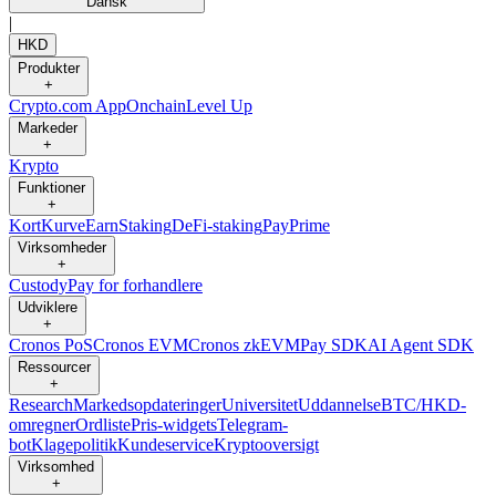
Dansk
|
HKD
Produkter
+
Crypto.com App
Onchain
Level Up
Markeder
+
Krypto
Funktioner
+
Kort
Kurve
Earn
Staking
DeFi-staking
Pay
Prime
Virksomheder
+
Custody
Pay for forhandlere
Udviklere
+
Cronos PoS
Cronos EVM
Cronos zkEVM
Pay SDK
AI Agent SDK
Ressourcer
+
Research
Markedsopdateringer
Universitet
Uddannelse
BTC/HKD-
omregner
Ordliste
Pris-widgets
Telegram-
bot
Klagepolitik
Kundeservice
Kryptooversigt
Virksomhed
+