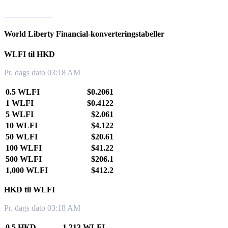
WLFI til KRW
World Liberty Financial-konverteringstabeller
WLFI til HKD
Pr. dags dato 03:18 AM
0.5 WLFI
$0.2061
1 WLFI
$0.4122
5 WLFI
$2.061
10 WLFI
$4.122
50 WLFI
$20.61
100 WLFI
$41.22
500 WLFI
$206.1
1,000 WLFI
$412.2
HKD til WLFI
Pr. dags dato 03:18 AM
0.5 HKD
1.213 WLFI