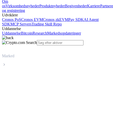
Om
os
Virksomhedsnyheder
Produktnyheder
Begivenheder
Karriere
Partner
og registrering
Udviklere
Cronos PoS
Cronos EVM
Cronos zkEVM
Pay SDK
AI Agent
SDK
MCP Servers
Trading Skill Repo
Uddannelse
Uddannelse
Bitcoin
Research
Markedsopdateringer
Marked
World Liberty Financial
Livepris på World Liberty Financial
WLFI