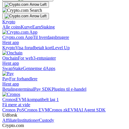
Krypto
Alle coins
Kurve
Earn
Staking
Crypto.com App
Til hverdagsbrugere
Hent app
Krypto
Visa forudbetalt kort
Level Up
Onchain
For web3-entusiaster
Hent app
Swap
Stake
Gennemse dApps
Pay
For forhandlere
Hent app
Betalingsterminal
Pay SDK
Plugins til e-handel
Cronos
EVM-kompatibelt lag 1
Få mere at vide
Cronos PoS
Cronos EVM
Cronos zkEVM
AI Agent SDK
Udforsk
Affiliate
Institutioner
Custody
Crypto.com