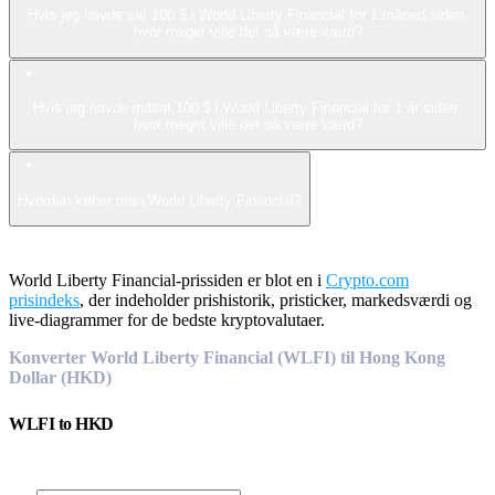
Hvis jeg havde sat 100 $ i World Liberty Financial for 1 måned siden,
hvor meget ville det så være værd?
Hvis jeg havde indsat 100 $ i World Liberty Financial for 1 år siden,
hvor meget ville det så være værd?
Hvordan køber man World Liberty Financial?
World Liberty Financial-prissiden er blot en i
Crypto.com
prisindeks
, der indeholder prishistorik, pristicker, markedsværdi og
live-diagrammer for de bedste kryptovalutaer.
Konverter World Liberty Financial (WLFI) til Hong Kong
Dollar (HKD)
WLFI
to
HKD