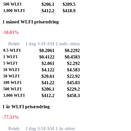
$206.1
$209.5
500
WLFI
$412.2
$418.9
1,000
WLFI
1 måned WLFI prisændring
-10.03%
Beløb
I dag 3:18 AM
1 mdr. siden
$0.2061
$0.2292
0.5
WLFI
$0.4122
$0.4583
1
WLFI
$2.061
$2.292
5
WLFI
$4.122
$4.583
10
WLFI
$20.61
$22.92
50
WLFI
$41.22
$45.83
100
WLFI
$206.1
$229.2
500
WLFI
$412.2
$458.3
1,000
WLFI
1 år WLFI prisændring
-77.33%
Beløb
I dag 3:18 AM
1 år siden