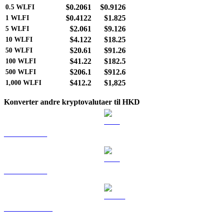
$0.2061
$0.9126
0.5
WLFI
$0.4122
$1.825
1
WLFI
$2.061
$9.126
5
WLFI
$4.122
$18.25
10
WLFI
$20.61
$91.26
50
WLFI
$41.22
$182.5
100
WLFI
$206.1
$912.6
500
WLFI
$412.2
$1,825
1,000
WLFI
Konverter andre kryptovalutaer til HKD
BTC til HKD
ETH til HKD
USDT til HKD