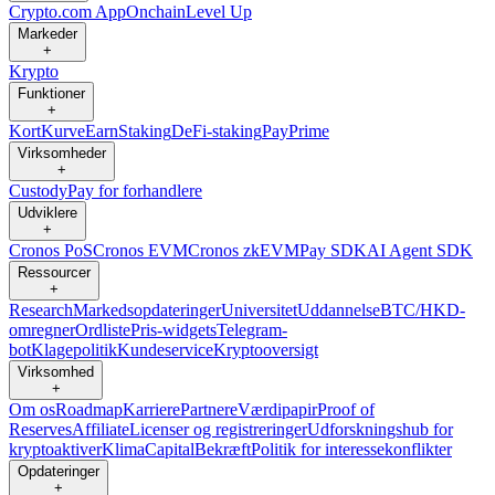
Crypto.com App
Onchain
Level Up
Markeder
+
Krypto
Funktioner
+
Kort
Kurve
Earn
Staking
DeFi-staking
Pay
Prime
Virksomheder
+
Custody
Pay for forhandlere
Udviklere
+
Cronos PoS
Cronos EVM
Cronos zkEVM
Pay SDK
AI Agent SDK
Ressourcer
+
Research
Markedsopdateringer
Universitet
Uddannelse
BTC/HKD-
omregner
Ordliste
Pris-widgets
Telegram-
bot
Klagepolitik
Kundeservice
Kryptooversigt
Virksomhed
+
Om os
Roadmap
Karriere
Partnere
Værdipapir
Proof of
Reserves
Affiliate
Licenser og registreringer
Udforskningshub for
kryptoaktiver
Klima
Capital
Bekræft
Politik for interessekonflikter
Opdateringer
+