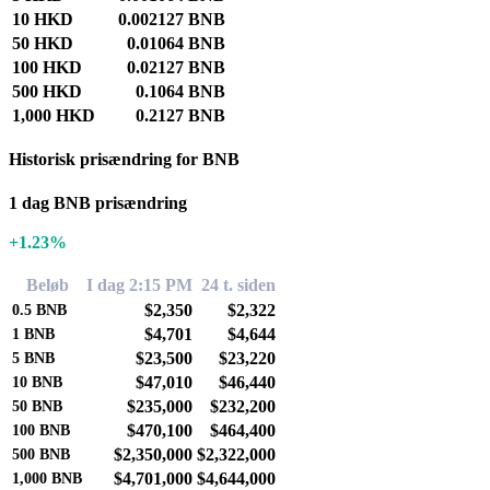
10 HKD
0.002127 BNB
50 HKD
0.01064 BNB
100 HKD
0.02127 BNB
500 HKD
0.1064 BNB
1,000 HKD
0.2127 BNB
Historisk prisændring for BNB
1 dag BNB prisændring
+1.23%
Beløb
I dag 2:15 PM
24 t. siden
$2,350
$2,322
0.5
BNB
$4,701
$4,644
1
BNB
$23,500
$23,220
5
BNB
$47,010
$46,440
10
BNB
$235,000
$232,200
50
BNB
$470,100
$464,400
100
BNB
$2,350,000
$2,322,000
500
BNB
$4,701,000
$4,644,000
1,000
BNB