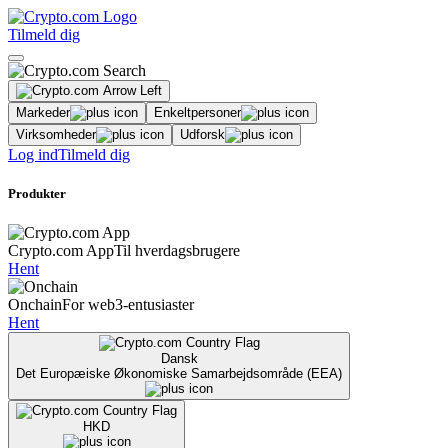
Tilmeld dig
Markeder
Enkeltpersoner
Virksomheder
Udforsk
Log ind
Tilmeld dig
Produkter
Crypto.com App
Til hverdagsbrugere
Hent
Onchain
For web3-entusiaster
Hent
Dansk
Det Europæiske Økonomiske Samarbejdsområde (EEA)
HKD