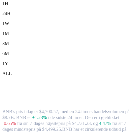
1H
24H
1W
1M
3M
6M
1Y
ALL
BNB (BNB) til HKD – valutakurs og
markedsdata
BNB's pris i dag er $4,700.57, med en 24-timers handelsvolumen på
$8.7B. BNB er
+1.23%
i de sidste 24 timer.
Den er i øjeblikket
-0.65%
fra sin 7-dages højestepris på $4,731.23,
og
4.47%
fra sit 7-
dages mindstepris på $4,499.25.
BNB har et cirkulerende udbud på