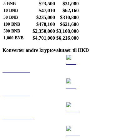
$23,500
$31,080
5
BNB
$47,010
$62,160
10
BNB
$235,000
$310,800
50
BNB
$470,100
$621,600
100
BNB
$2,350,000
$3,108,000
500
BNB
$4,701,000
$6,216,000
1,000
BNB
Konverter andre kryptovalutaer til HKD
BTC til HKD
ETH til HKD
USDT til HKD