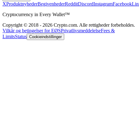
X
Produktnyheder
Begivenheder
Reddit
Discord
Instagram
Facebook
Lin
Cryptocurrency in Every Wallet™
Copyright © 2018 - 2026 Crypto.com. Alle rettigheder forbeholdes.
Vilkår og betingelser for EØS
Privatlivsmeddelelse
Fees &
Limits
Status
Cookieindstillinger