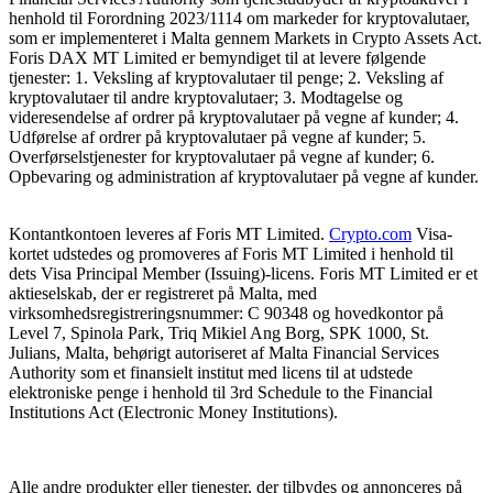
henhold til Forordning 2023/1114 om markeder for kryptovalutaer,
som er implementeret i Malta gennem Markets in Crypto Assets Act.
Foris DAX MT Limited er bemyndiget til at levere følgende
tjenester: 1. Veksling af kryptovalutaer til penge; 2. Veksling af
kryptovalutaer til andre kryptovalutaer; 3. Modtagelse og
videresendelse af ordrer på kryptovalutaer på vegne af kunder; 4.
Udførelse af ordrer på kryptovalutaer på vegne af kunder; 5.
Overførselstjenester for kryptovalutaer på vegne af kunder; 6.
Opbevaring og administration af kryptovalutaer på vegne af kunder.
Kontantkontoen leveres af Foris MT Limited.
Crypto.com
Visa-
kortet udstedes og promoveres af Foris MT Limited i henhold til
dets Visa Principal Member (Issuing)-licens. Foris MT Limited er et
aktieselskab, der er registreret på Malta, med
virksomhedsregistreringsnummer: C 90348 og hovedkontor på
Level 7, Spinola Park, Triq Mikiel Ang Borg, SPK 1000, St.
Julians, Malta, behørigt autoriseret af Malta Financial Services
Authority som et finansielt institut med licens til at udstede
elektroniske penge i henhold til 3rd Schedule to the Financial
Institutions Act (Electronic Money Institutions).
Alle andre produkter eller tjenester, der tilbydes og annonceres på