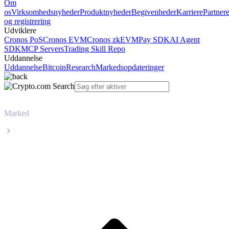
Om
os
Virksomhedsnyheder
Produktnyheder
Begivenheder
Karriere
Partner
og registrering
Udviklere
Cronos PoS
Cronos EVM
Cronos zkEVM
Pay SDK
AI Agent
SDK
MCP Servers
Trading Skill Repo
Uddannelse
Uddannelse
Bitcoin
Research
Markedsopdateringer
Marked
BNB
Livepris på BNB BNB