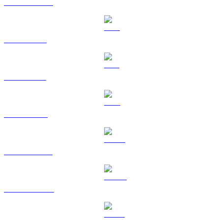
USDC til HKD
XRP til HKD
SOL til HKD
TRX til HKD
HYPE til HKD
DOGE til HKD