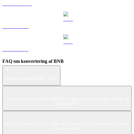
USDS til HKD
LEO til HKD
ZEC til HKD
FAQ om konvertering af BNB
Hvad er prisen på BNB i HKD?
Hvis jeg havde sat 100 $ i BNB for 1 uge siden, hvor meget ville det så
være værd?
Hvis jeg havde sat 100 $ i BNB for 1 måned siden, hvor meget ville det
så være værd?