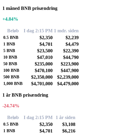
1 måned BNB prisændring
+4.84%
Beløb
I dag 2:15 PM
1 mdr. siden
$2,350
$2,239
0.5
BNB
$4,701
$4,479
1
BNB
$23,500
$22,390
5
BNB
$47,010
$44,790
10
BNB
$235,000
$223,900
50
BNB
$470,100
$447,900
100
BNB
$2,350,000
$2,239,000
500
BNB
$4,701,000
$4,479,000
1,000
BNB
1 år BNB prisændring
-24.74%
Beløb
I dag 2:15 PM
1 år siden
$2,350
$3,108
0.5
BNB
$4,701
$6,216
1
BNB