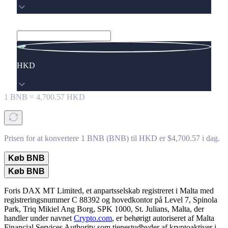
HKD
1
BNB
=
4,700.57
HKD
Prisen for at konvertere 1 BNB (BNB) til HKD er $4,700.57 i dag.
Køb BNB
Køb BNB
Foris DAX MT Limited, et anpartsselskab registreret i Malta med
registreringsnummer C 88392 og hovedkontor på Level 7, Spinola
Park, Triq Mikiel Ang Borg, SPK 1000, St. Julians, Malta, der
handler under navnet
Crypto.com
, er behørigt autoriseret af Malta
Financial Services Authority som tjenestudbyder af kryptoaktiver i