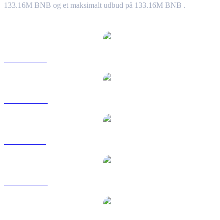
133.16M BNB og et maksimalt udbud på 133.16M BNB .
Populære BNB-konverteringspar
BNB til USD
BNB til AUD
BNB til BRL
BNB til CAD