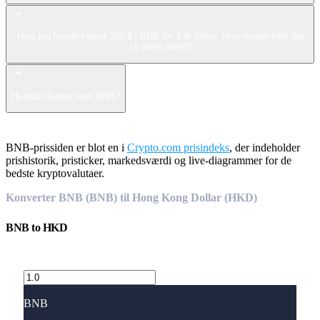
Hvis jeg havde indsat 100 $ i BNB for 1 år siden, hvor meget ville det
så være værd?
Hvordan køber man BNB?
BNB-prissiden er blot en i
Crypto.com prisindeks
, der indeholder
prishistorik, pristicker, markedsværdi og live-diagrammer for de
bedste kryptovalutaer.
Konverter BNB (BNB) til Hong Kong Dollar (HKD)
BNB
to
HKD
BNB