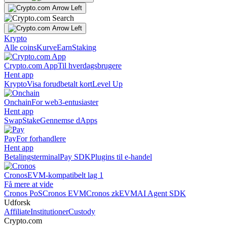
Krypto
Alle coins
Kurve
Earn
Staking
Crypto.com App
Til hverdagsbrugere
Hent app
Krypto
Visa forudbetalt kort
Level Up
Onchain
For web3-entusiaster
Hent app
Swap
Stake
Gennemse dApps
Pay
For forhandlere
Hent app
Betalingsterminal
Pay SDK
Plugins til e-handel
Cronos
EVM-kompatibelt lag 1
Få mere at vide
Cronos PoS
Cronos EVM
Cronos zkEVM
AI Agent SDK
Udforsk
Affiliate
Institutioner
Custody
Crypto.com