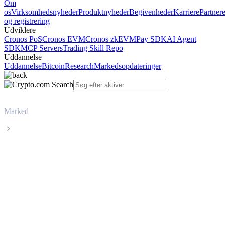
Om
os
Virksomhedsnyheder
Produktnyheder
Begivenheder
Karriere
Partner
og registrering
Udviklere
Cronos PoS
Cronos EVM
Cronos zkEVM
Pay SDK
AI Agent
SDK
MCP Servers
Trading Skill Repo
Uddannelse
Uddannelse
Bitcoin
Research
Markedsopdateringer
Marked
World Liberty Financial
Livepris på World Liberty Financial
WLFI