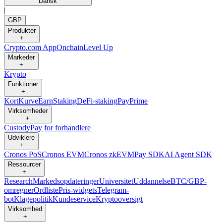
Dansk
|
GBP
Produkter
+
Crypto.com App
Onchain
Level Up
Markeder
+
Krypto
Funktioner
+
Kort
Kurve
Earn
Staking
DeFi-staking
Pay
Prime
Virksomheder
+
Custody
Pay for forhandlere
Udviklere
+
Cronos PoS
Cronos EVM
Cronos zkEVM
Pay SDK
AI Agent SDK
Ressourcer
+
Research
Markedsopdateringer
Universitet
Uddannelse
BTC/GBP-
omregner
Ordliste
Pris-widgets
Telegram-
bot
Klagepolitik
Kundeservice
Kryptooversigt
Virksomhed
+