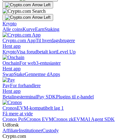
Krypto
Alle coins
Kurve
Earn
Staking
Crypto.com App
Til hverdagsbrugere
Hent app
Krypto
Visa forudbetalt kort
Level Up
Onchain
For web3-entusiaster
Hent app
Swap
Stake
Gennemse dApps
Pay
For forhandlere
Hent app
Betalingsterminal
Pay SDK
Plugins til e-handel
Cronos
EVM-kompatibelt lag 1
Få mere at vide
Cronos PoS
Cronos EVM
Cronos zkEVM
AI Agent SDK
Udforsk
Affiliate
Institutioner
Custody
Crypto.com