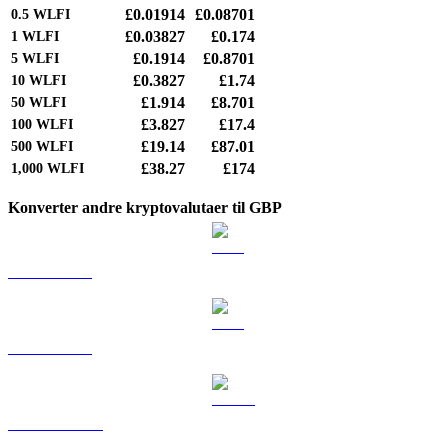
£0.01914
£0.08701
0.5
WLFI
£0.03827
£0.174
1
WLFI
£0.1914
£0.8701
5
WLFI
£0.3827
£1.74
10
WLFI
£1.914
£8.701
50
WLFI
£3.827
£17.4
100
WLFI
£19.14
£87.01
500
WLFI
£38.27
£174
1,000
WLFI
Konverter andre kryptovalutaer til GBP
BTC til GBP
ETH til GBP
USDT til GBP