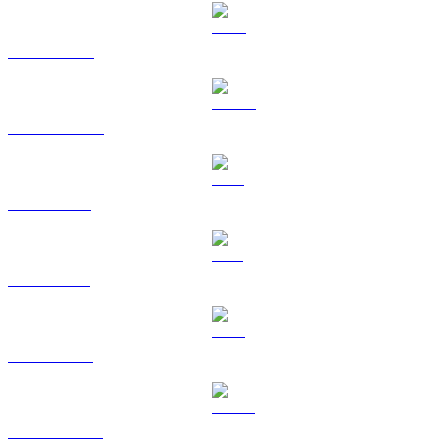
BNB til GBP
USDC til GBP
XRP til GBP
SOL til GBP
TRX til GBP
HYPE til GBP