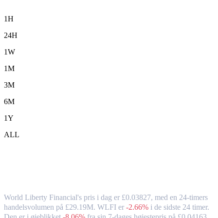
1H
24H
1W
1M
3M
6M
1Y
ALL
World Liberty Financial (WLFI) til GBP
– valutakurs og markedsdata
World Liberty Financial's pris i dag er £0.03827, med en 24-timers
handelsvolumen på £29.19M. WLFI er
-2.66%
i de sidste 24 timer.
Den er i øjeblikket
-8.06%
fra sin 7-dages højestepris på £0.04163,