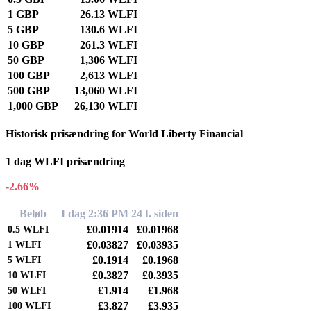
1 GBP
26.13 WLFI
5 GBP
130.6 WLFI
10 GBP
261.3 WLFI
50 GBP
1,306 WLFI
100 GBP
2,613 WLFI
500 GBP
13,060 WLFI
1,000 GBP
26,130 WLFI
Historisk prisændring for World Liberty Financial
1 dag WLFI prisændring
-2.66%
Beløb
I dag 2:36 PM
24 t. siden
£0.01914
£0.01968
0.5
WLFI
£0.03827
£0.03935
1
WLFI
£0.1914
£0.1968
5
WLFI
£0.3827
£0.3935
10
WLFI
£1.914
£1.968
50
WLFI
£3.827
£3.935
100
WLFI