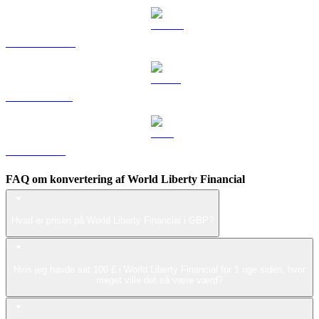
DOGE til GBP
USDS til GBP
LEO til GBP
FAQ om konvertering af World Liberty Financial
Hvad er prisen på World Liberty Financial i GBP?
Hvis jeg havde sat 100 £ i World Liberty Financial for 1 uge siden, hvor
meget ville det så være værd?