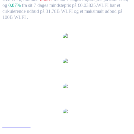
og
0.07%
fra sit 7-dages mindstepris på £0.03825.
WLFI har et
cirkulerende udbud på 31.78B WLFI og et maksimalt udbud på
100B WLFI .
Populære World Liberty Financial-konverteringspar
WLFI til USD
WLFI til AUD
WLFI til BRL
WLFI til CAD