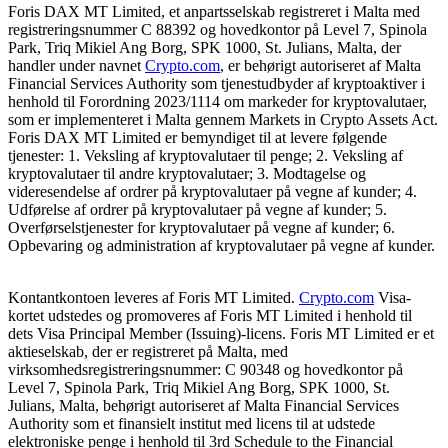
Foris DAX MT Limited, et anpartsselskab registreret i Malta med
registreringsnummer C 88392 og hovedkontor på Level 7, Spinola
Park, Triq Mikiel Ang Borg, SPK 1000, St. Julians, Malta, der
handler under navnet
Crypto.com
, er behørigt autoriseret af Malta
Financial Services Authority som tjenestudbyder af kryptoaktiver i
henhold til Forordning 2023/1114 om markeder for kryptovalutaer,
som er implementeret i Malta gennem Markets in Crypto Assets Act.
Foris DAX MT Limited er bemyndiget til at levere følgende
tjenester: 1. Veksling af kryptovalutaer til penge; 2. Veksling af
kryptovalutaer til andre kryptovalutaer; 3. Modtagelse og
videresendelse af ordrer på kryptovalutaer på vegne af kunder; 4.
Udførelse af ordrer på kryptovalutaer på vegne af kunder; 5.
Overførselstjenester for kryptovalutaer på vegne af kunder; 6.
Opbevaring og administration af kryptovalutaer på vegne af kunder.
Kontantkontoen leveres af Foris MT Limited.
Crypto.com
Visa-
kortet udstedes og promoveres af Foris MT Limited i henhold til
dets Visa Principal Member (Issuing)-licens. Foris MT Limited er et
aktieselskab, der er registreret på Malta, med
virksomhedsregistreringsnummer: C 90348 og hovedkontor på
Level 7, Spinola Park, Triq Mikiel Ang Borg, SPK 1000, St.
Julians, Malta, behørigt autoriseret af Malta Financial Services
Authority som et finansielt institut med licens til at udstede
elektroniske penge i henhold til 3rd Schedule to the Financial