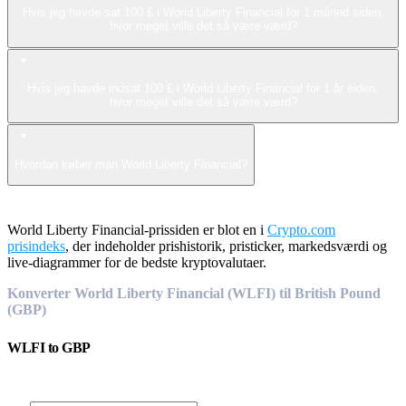
Hvis jeg havde sat 100 £ i World Liberty Financial for 1 måned siden,
hvor meget ville det så være værd?
Hvis jeg havde indsat 100 £ i World Liberty Financial for 1 år siden,
hvor meget ville det så være værd?
Hvordan køber man World Liberty Financial?
World Liberty Financial-prissiden er blot en i
Crypto.com
prisindeks
, der indeholder prishistorik, pristicker, markedsværdi og
live-diagrammer for de bedste kryptovalutaer.
Konverter World Liberty Financial (WLFI) til British Pound
(GBP)
WLFI
to
GBP