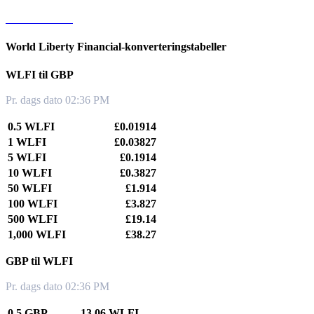
WLFI til KRW
World Liberty Financial-konverteringstabeller
WLFI til GBP
Pr. dags dato 02:36 PM
0.5 WLFI
£0.01914
1 WLFI
£0.03827
5 WLFI
£0.1914
10 WLFI
£0.3827
50 WLFI
£1.914
100 WLFI
£3.827
500 WLFI
£19.14
1,000 WLFI
£38.27
GBP til WLFI
Pr. dags dato 02:36 PM
0.5 GBP
13.06 WLFI