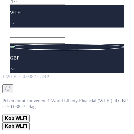
WLFI
GBP
1
WLFI
=
0.03827
GBP
Prisen for at konvertere 1 World Liberty Financial (WLFI) til GBP
er £0.03827 i dag.
Køb WLFI
Køb WLFI