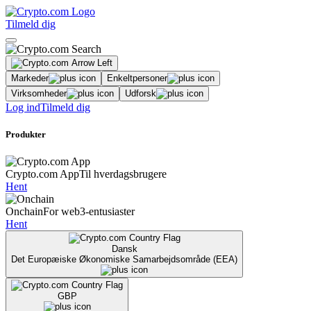
Tilmeld dig
Markeder
Enkeltpersoner
Virksomheder
Udforsk
Log ind
Tilmeld dig
Produkter
Crypto.com App
Til hverdagsbrugere
Hent
Onchain
For web3-entusiaster
Hent
Dansk
Det Europæiske Økonomiske Samarbejdsområde (EEA)
GBP