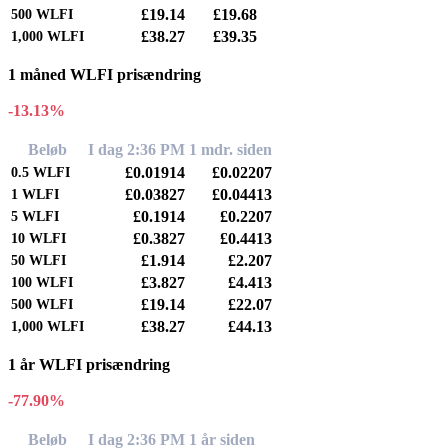
£19.14
£19.68
500
WLFI
£38.27
£39.35
1,000
WLFI
1 måned WLFI prisændring
-13.13%
Beløb
I dag 2:36 PM
1 mdr. siden
£0.01914
£0.02207
0.5
WLFI
£0.03827
£0.04413
1
WLFI
£0.1914
£0.2207
5
WLFI
£0.3827
£0.4413
10
WLFI
£1.914
£2.207
50
WLFI
£3.827
£4.413
100
WLFI
£19.14
£22.07
500
WLFI
£38.27
£44.13
1,000
WLFI
1 år WLFI prisændring
-77.90%
Beløb
I dag 2:36 PM
1 år siden