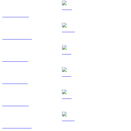
BNB til TWD
USDC til TWD
XRP til TWD
SOL til TWD
TRX til TWD
HYPE til TWD