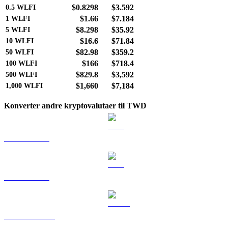
$0.8298
$3.592
0.5
WLFI
$1.66
$7.184
1
WLFI
$8.298
$35.92
5
WLFI
$16.6
$71.84
10
WLFI
$82.98
$359.2
50
WLFI
$166
$718.4
100
WLFI
$829.8
$3,592
500
WLFI
$1,660
$7,184
1,000
WLFI
Konverter andre kryptovalutaer til TWD
BTC til TWD
ETH til TWD
USDT til TWD