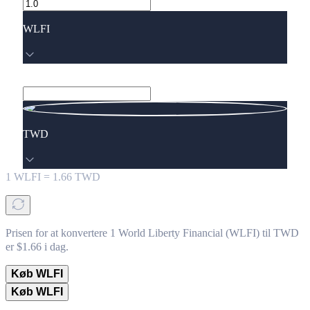
WLFI
TWD
1
WLFI
=
1.66
TWD
Prisen for at konvertere 1 World Liberty Financial (WLFI) til TWD
er $1.66 i dag.
Køb WLFI
Køb WLFI