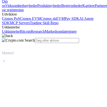
Om
os
Virksomhedsnyheder
Produktnyheder
Begivenheder
Karriere
Partner
og registrering
Udviklere
Cronos PoS
Cronos EVM
Cronos zkEVM
Pay SDK
AI Agent
SDK
MCP Servers
Trading Skill Repo
Uddannelse
Uddannelse
Bitcoin
Research
Markedsopdateringer
Marked
World Liberty Financial
Livepris på World Liberty Financial
WLFI