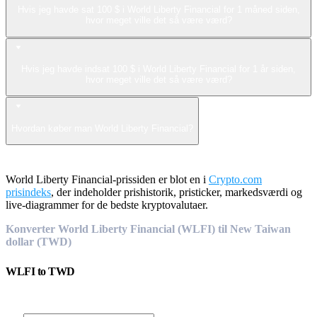
Hvis jeg havde sat 100 $ i World Liberty Financial for 1 måned siden,
hvor meget ville det så være værd?
Hvis jeg havde indsat 100 $ i World Liberty Financial for 1 år siden,
hvor meget ville det så være værd?
Hvordan køber man World Liberty Financial?
World Liberty Financial-prissiden er blot en i
Crypto.com
prisindeks
, der indeholder prishistorik, pristicker, markedsværdi og
live-diagrammer for de bedste kryptovalutaer.
Konverter World Liberty Financial (WLFI) til New Taiwan
dollar (TWD)
WLFI
to
TWD