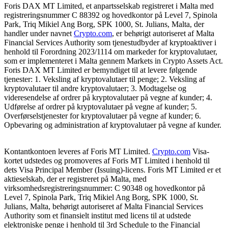
Foris DAX MT Limited, et anpartsselskab registreret i Malta med
registreringsnummer C 88392 og hovedkontor på Level 7, Spinola
Park, Triq Mikiel Ang Borg, SPK 1000, St. Julians, Malta, der
handler under navnet
Crypto.com
, er behørigt autoriseret af Malta
Financial Services Authority som tjenestudbyder af kryptoaktiver i
henhold til Forordning 2023/1114 om markeder for kryptovalutaer,
som er implementeret i Malta gennem Markets in Crypto Assets Act.
Foris DAX MT Limited er bemyndiget til at levere følgende
tjenester: 1. Veksling af kryptovalutaer til penge; 2. Veksling af
kryptovalutaer til andre kryptovalutaer; 3. Modtagelse og
videresendelse af ordrer på kryptovalutaer på vegne af kunder; 4.
Udførelse af ordrer på kryptovalutaer på vegne af kunder; 5.
Overførselstjenester for kryptovalutaer på vegne af kunder; 6.
Opbevaring og administration af kryptovalutaer på vegne af kunder.
Kontantkontoen leveres af Foris MT Limited.
Crypto.com
Visa-
kortet udstedes og promoveres af Foris MT Limited i henhold til
dets Visa Principal Member (Issuing)-licens. Foris MT Limited er et
aktieselskab, der er registreret på Malta, med
virksomhedsregistreringsnummer: C 90348 og hovedkontor på
Level 7, Spinola Park, Triq Mikiel Ang Borg, SPK 1000, St.
Julians, Malta, behørigt autoriseret af Malta Financial Services
Authority som et finansielt institut med licens til at udstede
elektroniske penge i henhold til 3rd Schedule to the Financial