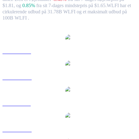
$1.81,
og
0.85%
fra sit 7-dages mindstepris på $1.65.
WLFI har et
cirkulerende udbud på 31.78B WLFI og et maksimalt udbud på
100B WLFI .
Populære World Liberty Financial-konverteringspar
WLFI til USD
WLFI til AUD
WLFI til BRL
WLFI til CAD