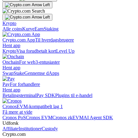
Krypto
Alle coins
Kurve
Earn
Staking
Crypto.com App
Til hverdagsbrugere
Hent app
Krypto
Visa forudbetalt kort
Level Up
Onchain
For web3-entusiaster
Hent app
Swap
Stake
Gennemse dApps
Pay
For forhandlere
Hent app
Betalingsterminal
Pay SDK
Plugins til e-handel
Cronos
EVM-kompatibelt lag 1
Få mere at vide
Cronos PoS
Cronos EVM
Cronos zkEVM
AI Agent SDK
Udforsk
Affiliate
Institutioner
Custody
Crypto.com