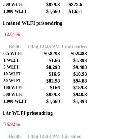
$829.8
$825.6
500
WLFI
$1,660
$1,651
1,000
WLFI
1 måned WLFI prisændring
-12.61%
Beløb
I dag 12:43 PM
1 mdr. siden
$0.8298
$0.9488
0.5
WLFI
$1.66
$1.898
1
WLFI
$8.298
$9.488
5
WLFI
$16.6
$18.98
10
WLFI
$82.98
$94.88
50
WLFI
$166
$189.8
100
WLFI
$829.8
$948.8
500
WLFI
$1,660
$1,898
1,000
WLFI
1 år WLFI prisændring
-76.92%
Beløb
I dag 12:43 PM
1 år siden