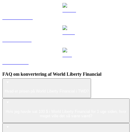
DOGE til TWD
USDS til TWD
LEO til TWD
FAQ om konvertering af World Liberty Financial
Hvad er prisen på World Liberty Financial i TWD?
Hvis jeg havde sat 100 $ i World Liberty Financial for 1 uge siden, hvor
meget ville det så være værd?