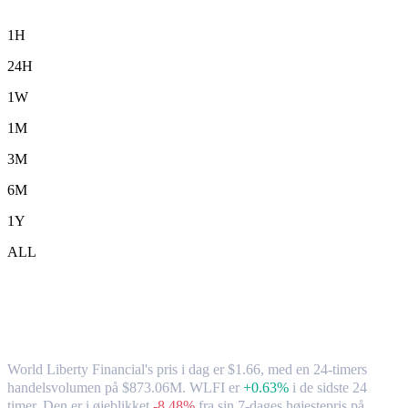
1H
24H
1W
1M
3M
6M
1Y
ALL
World Liberty Financial (WLFI) til TWD
– valutakurs og markedsdata
World Liberty Financial's pris i dag er $1.66, med en 24-timers
handelsvolumen på $873.06M. WLFI er
+0.63%
i de sidste 24
timer.
Den er i øjeblikket
-8.48%
fra sin 7-dages højestepris på