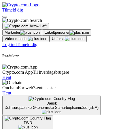
Tilmeld dig
Markeder
Enkeltpersoner
Virksomheder
Udforsk
Log ind
Tilmeld dig
Produkter
Crypto.com App
Til hverdagsbrugere
Hent
Onchain
For web3-entusiaster
Hent
Dansk
Det Europæiske Økonomiske Samarbejdsområde (EEA)
TWD