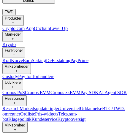
Dansk
|
TWD
Produkter
+
Crypto.com App
Onchain
Level Up
Markeder
+
Krypto
Funktioner
+
Kort
Kurve
Earn
Staking
DeFi-staking
Pay
Prime
Virksomheder
+
Custody
Pay for forhandlere
Udviklere
+
Cronos PoS
Cronos EVM
Cronos zkEVM
Pay SDK
AI Agent SDK
Ressourcer
+
Research
Markedsopdateringer
Universitet
Uddannelse
BTC/TWD-
omregner
Ordliste
Pris-widgets
Telegram-
bot
Klagepolitik
Kundeservice
Kryptooversigt
Virksomhed
+