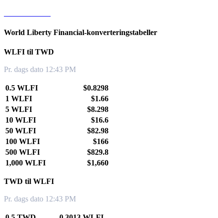
WLFI til KRW
World Liberty Financial-konverteringstabeller
WLFI til TWD
Pr. dags dato 12:43 PM
0.5 WLFI
$0.8298
1 WLFI
$1.66
5 WLFI
$8.298
10 WLFI
$16.6
50 WLFI
$82.98
100 WLFI
$166
500 WLFI
$829.8
1,000 WLFI
$1,660
TWD til WLFI
Pr. dags dato 12:43 PM
0.5 TWD
0.3013 WLFI