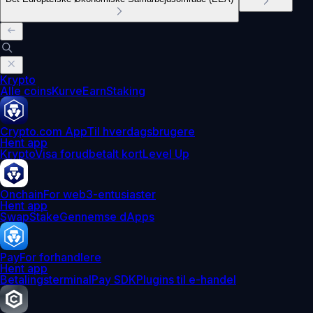
Krypto
Alle coins
Kurve
Earn
Staking
Crypto.com App
Til hverdagsbrugere
Hent app
Krypto
Visa forudbetalt kort
Level Up
Onchain
For web3-entusiaster
Hent app
Swap
Stake
Gennemse dApps
Pay
For forhandlere
Hent app
Betalingsterminal
Pay SDK
Plugins til e-handel