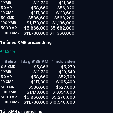
$11,730
$11,360
1
XMR
$58,660
$56,820
5
XMR
$117,300
$113,600
10
XMR
$586,600
$568,200
50
XMR
$1,173,000
$1,136,000
100
XMR
$5,866,000
$5,682,000
500
XMR
$11,730,000
$11,360,000
1,000
XMR
1 måned XMR prisændring
+11.21%
Beløb
I dag 9:39 AM
1 mdr. siden
$5,866
$5,270
0.5
XMR
$11,730
$10,540
1
XMR
$58,660
$52,700
5
XMR
$117,300
$105,400
10
XMR
$586,600
$527,000
50
XMR
$1,173,000
$1,054,000
100
XMR
$5,866,000
$5,270,000
500
XMR
$11,730,000
$10,540,000
1,000
XMR
1 år XMR prisændring