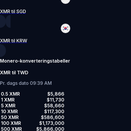
XMR til SGD
XMR til KRW
Monero-konverteringstabeller
XMR til TWD
Pr. dags dato 09:39 AM
0.5 XMR
$5,866
1 XMR
$11,730
5 XMR
$58,660
10 XMR
$117,300
50 XMR
$586,600
100 XMR
$1,173,000
500 XMR
$5,866,000