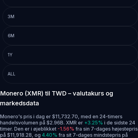
3M
6M
1Y
ALL
Monero (XMR) til TWD – valutakurs og
markedsdata
Monero's pris i dag er $11,732.70, med en 24-timers
handelsvolumen på $2.96B. XMR er
+3.25%
i de sidste 24
timer.
Den er i øjeblikket
-1.56%
fra sin 7-dages højestepris
på $11,918.28,
og
4.40%
fra sit 7-dages mindstepris på