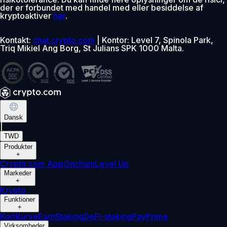
der er forbundet med handel med eller besiddelse af
kryptoaktiver
her
.
Kontakt:
chat.crypto.com
| Kontor: Level 7, Spinola Park,
Triq Mikiel Ang Borg, St Julians SPK 1000 Malta.
Dansk
|
TWD
Produkter
+
Crypto.com App
Onchain
Level Up
Markeder
+
Krypto
Funktioner
+
Kort
Kurve
Earn
Staking
DeFi-staking
Pay
Prime
Virksomheder