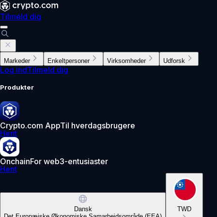
Tilmeld dig
Markeder
Enkeltpersoner
Virksomheder
Udforsk
Log ind
Tilmeld dig
Produkter
Crypto.com App
Til hverdagsbrugere
Hent
Onchain
For web3-entusiaster
Hent
Dansk
TWD
Det Europæiske Økonomiske Samarbejdsområde (EEA)