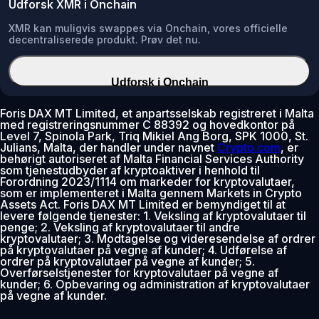
Udforsk XMR i Onchain
XMR kan muligvis swappes via Onchain, vores officielle
decentraliserede produkt. Prøv det nu.
Udforsk i Onchain
Foris DAX MT Limited, et anpartsselskab registreret i Malta
med registreringsnummer C 88392 og hovedkontor på
Level 7, Spinola Park, Triq Mikiel Ang Borg, SPK 1000, St.
Julians, Malta, der handler under navnet
Crypto.com
, er
behørigt autoriseret af Malta Financial Services Authority
som tjenestudbyder af kryptoaktiver i henhold til
Forordning 2023/1114 om markeder for kryptovalutaer,
som er implementeret i Malta gennem Markets in Crypto
Assets Act. Foris DAX MT Limited er bemyndiget til at
levere følgende tjenester: 1. Veksling af kryptovalutaer til
penge; 2. Veksling af kryptovalutaer til andre
kryptovalutaer; 3. Modtagelse og videresendelse af ordrer
på kryptovalutaer på vegne af kunder; 4. Udførelse af
ordrer på kryptovalutaer på vegne af kunder; 5.
Overførselstjenester for kryptovalutaer på vegne af
kunder; 6. Opbevaring og administration af kryptovalutaer
på vegne af kunder.