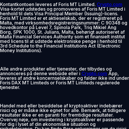
Kontantkontoen leveres af Foris MT Limited.
Crypto.com
Visa-kortet udstedes og promoveres af Foris MT Limited i
henhold til dets Visa Principal Member (Issuing)-licens.
Foris MT Limited er et aktieselskab, der er registreret på
Malta, med virksomhedsregistreringsnummer: C 90348 og
hovedkontor på Level 7, Spinola Park, Triq Mikiel Ang
Borg, SPK 1000, St. Julians, Malta, behørigt autoriseret af
Malta Financial Services Authority som et finansielt institut
med licens til at udstede elektroniske penge i henhold til
3rd Schedule to the Financial Institutions Act (Electronic
Money Institutions).
Alle andre produkter eller tjenester, der tilbydes og
annonceres på denne webside eller i
Crypto.com
App,
leveres af andre koncernselskaber og falder ikke ind under
Foris DAX MT Limiteds or Foris MT Limiteds regulerede
tjenester.
Handel med eller besiddelse af kryptoaktiver indebærer
risici og er måske ikke egnet for alle. Bemærk, at tidligere
resultater ikke er en garanti for fremtidige resultater.
Overvej nøje, om investering i kryptoaktiver er passende
for dig i lyset af din økonomiske situation og
risikotolerance. Du kan finde flere oplysninger om de risici,