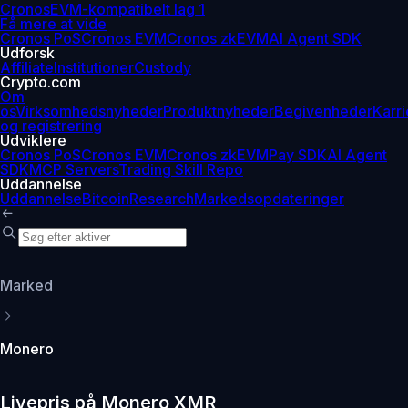
Cronos
EVM-kompatibelt lag 1
Få mere at vide
Cronos PoS
Cronos EVM
Cronos zkEVM
AI Agent SDK
Udforsk
Affiliate
Institutioner
Custody
Crypto.com
Om
os
Virksomhedsnyheder
Produktnyheder
Begivenheder
Karri
og registrering
Udviklere
Cronos PoS
Cronos EVM
Cronos zkEVM
Pay SDK
AI Agent
SDK
MCP Servers
Trading Skill Repo
Uddannelse
Uddannelse
Bitcoin
Research
Markedsopdateringer
Marked
Monero
Livepris på Monero XMR