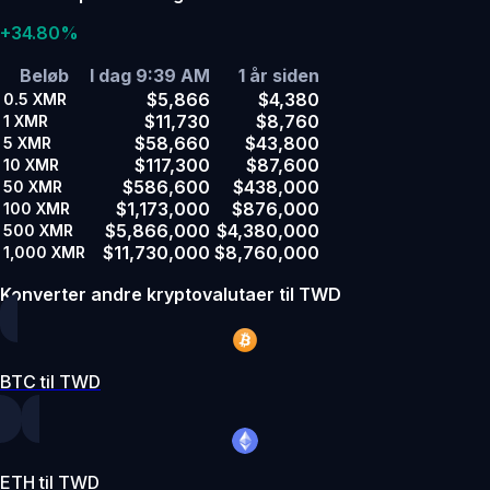
+34.80%
Beløb
I dag 9:39 AM
1 år siden
$5,866
$4,380
0.5
XMR
$11,730
$8,760
1
XMR
$58,660
$43,800
5
XMR
$117,300
$87,600
10
XMR
$586,600
$438,000
50
XMR
$1,173,000
$876,000
100
XMR
$5,866,000
$4,380,000
500
XMR
$11,730,000
$8,760,000
1,000
XMR
Konverter andre kryptovalutaer til TWD
BTC til TWD
ETH til TWD