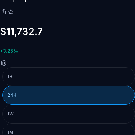
$11,732.7
+3.25%
1H
24H
1W
1M