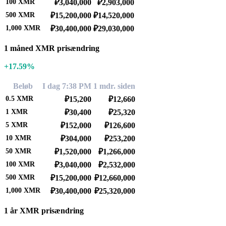
100
XMR
₽3,040,000
₽2,903,000
500
XMR
₽15,200,000
₽14,520,000
1,000
XMR
₽30,400,000
₽29,030,000
1 måned XMR prisændring
+17.59%
Beløb
I dag 7:38 PM
1 mdr. siden
0.5
XMR
₽15,200
₽12,660
1
XMR
₽30,400
₽25,320
5
XMR
₽152,000
₽126,600
10
XMR
₽304,000
₽253,200
50
XMR
₽1,520,000
₽1,266,000
100
XMR
₽3,040,000
₽2,532,000
500
XMR
₽15,200,000
₽12,660,000
1,000
XMR
₽30,400,000
₽25,320,000
1 år XMR prisændring