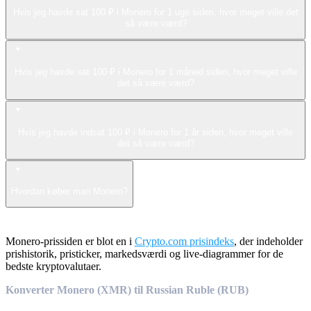
Hvis jeg havde sat 100 ₽ i Monero for 1 uge siden, hvor meget ville det
så være værd?
Hvis jeg havde sat 100 ₽ i Monero for 1 måned siden, hvor meget ville
det så være værd?
Hvis jeg havde indsat 100 ₽ i Monero for 1 år siden, hvor meget ville
det så være værd?
Hvordan køber man Monero?
Monero-prissiden er blot en i
Crypto.com prisindeks
, der indeholder
prishistorik, pristicker, markedsværdi og live-diagrammer for de
bedste kryptovalutaer.
Konverter Monero (XMR) til Russian Ruble (RUB)