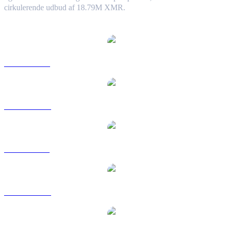
cirkulerende udbud af 18.79M XMR.
Populære Monero-konverteringspar
XMR til USD
XMR til AUD
XMR til BRL
XMR til CAD