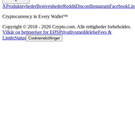
+
X
Produktnyheder
Begivenheder
Reddit
Discord
Instagram
Facebook
Lin
Cryptocurrency in Every Wallet™
Copyright © 2018 - 2026 Crypto.com. Alle rettigheder forbeholdes.
Vilkår og betingelser for EØS
Privatlivsmeddelelse
Fees &
Limits
Status
Cookieindstillinger