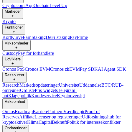
Crypto.com App
Onchain
Level Up
Markeder
+
Krypto
Funktioner
+
Kort
Kurve
Earn
Staking
DeFi-staking
Pay
Prime
Virksomheder
+
Custody
Pay for forhandlere
Udviklere
+
Cronos PoS
Cronos EVM
Cronos zkEVM
Pay SDK
AI Agent SDK
Ressourcer
+
Research
Markedsopdateringer
Universitet
Uddannelse
BTC/RUB-
omregner
Ordliste
Pris-widgets
Telegram-
bot
Klagepolitik
Kundeservice
Kryptooversigt
Virksomhed
+
Om os
Roadmap
Karriere
Partnere
Værdipapir
Proof of
Reserves
Affiliate
Licenser og registreringer
Udforskningshub for
kryptoaktiver
Klima
Capital
Bekræft
Politik for interessekonflikter
Opdateringer