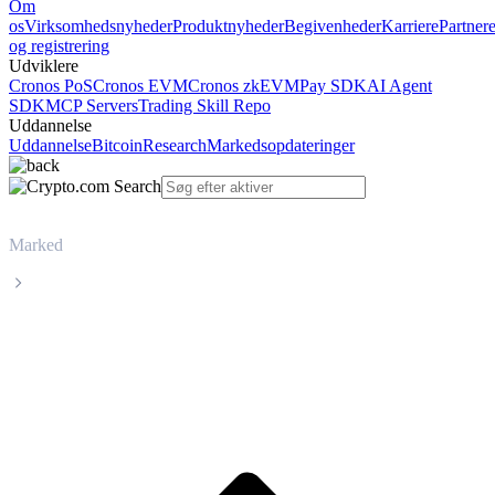
Om
os
Virksomhedsnyheder
Produktnyheder
Begivenheder
Karriere
Partner
og registrering
Udviklere
Cronos PoS
Cronos EVM
Cronos zkEVM
Pay SDK
AI Agent
SDK
MCP Servers
Trading Skill Repo
Uddannelse
Uddannelse
Bitcoin
Research
Markedsopdateringer
Marked
Monero
Livepris på Monero XMR