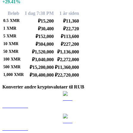
+29.41%
Beløb
I dag 7:38 PM
1 år siden
0.5
XMR
₽15,200
₽11,360
1
XMR
₽30,400
₽22,720
5
XMR
₽152,000
₽113,600
10
XMR
₽304,000
₽227,200
50
XMR
₽1,520,000
₽1,136,000
100
XMR
₽3,040,000
₽2,272,000
500
XMR
₽15,200,000
₽11,360,000
1,000
XMR
₽30,400,000
₽22,720,000
Konverter andre kryptovalutaer til RUB
BTC til RUB
ETH til RUB