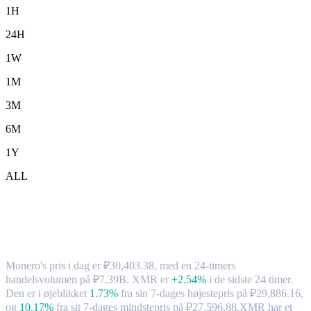
1H
24H
1W
1M
3M
6M
1Y
ALL
Monero (XMR) til RUB – valutakurs og
markedsdata
Monero's pris i dag er ₽30,403.38, med en 24-timers
handelsvolumen på ₽7.39B. XMR er
+2.54%
i de sidste 24 timer.
Den er i øjeblikket
1.73%
fra sin 7-dages højestepris på ₽29,886.16,
og
10.17%
fra sit 7-dages mindstepris på ₽27,596.88.
XMR har et