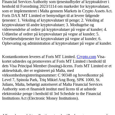
Financial Services Authority som tjenestudbyder af kryptoaktiver i
henhold til Forordning 2023/1114 om markeder for kryptovalutaer,
som er implementeret i Malta gennem Markets in Crypto Assets Act.
Foris DAX MT Limited er bemyndiget til at levere følgende
tjenester: 1. Veksling af kryptovalutaer til penge; 2. Veksling af
kryptovalutaer til andre kryptovalutaer; 3. Modtagelse og
videresendelse af ordrer på kryptovalutaer på vegne af kunder; 4.
Udførelse af ordrer på kryptovalutaer på vegne af kunder; 5.
Overførselstjenester for kryptovalutaer på vegne af kunder; 6.
Opbevaring og administration af kryptovalutaer på vegne af kunder.
Kontantkontoen leveres af Foris MT Limited.
Crypto.com
Visa-
kortet udstedes og promoveres af Foris MT Limited i henhold til
dets Visa Principal Member (Issuing)-licens. Foris MT Limited er et
aktieselskab, der er registreret på Malta, med
virksomhedsregistreringsnummer: C 90348 og hovedkontor på
Level 7, Spinola Park, Triq Mikiel Ang Borg, SPK 1000, St.
Julians, Malta, behørigt autoriseret af Malta Financial Services
Authority som et finansielt institut med licens til at udstede
elektroniske penge i henhold til 3rd Schedule to the Financial
Institutions Act (Electronic Money Institutions).