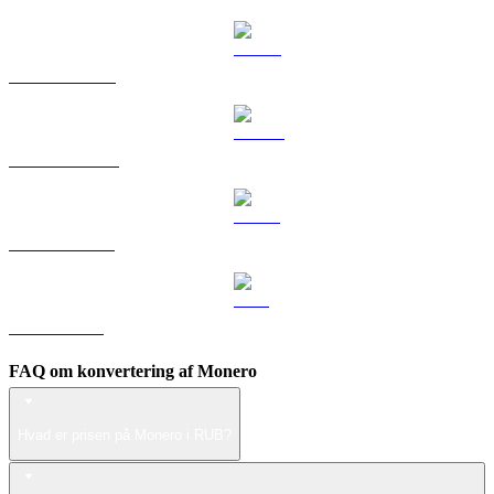
HYPE til RUB
DOGE til RUB
USDS til RUB
LEO til RUB
FAQ om konvertering af Monero
Hvad er prisen på Monero i RUB?