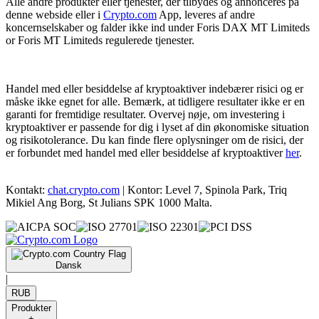
Alle andre produkter eller tjenester, der tilbydes og annonceres på
denne webside eller i
Crypto.com
App, leveres af andre
koncernselskaber og falder ikke ind under Foris DAX MT Limiteds
or Foris MT Limiteds regulerede tjenester.
Handel med eller besiddelse af kryptoaktiver indebærer risici og er
måske ikke egnet for alle. Bemærk, at tidligere resultater ikke er en
garanti for fremtidige resultater. Overvej nøje, om investering i
kryptoaktiver er passende for dig i lyset af din økonomiske situation
og risikotolerance. Du kan finde flere oplysninger om de risici, der
er forbundet med handel med eller besiddelse af kryptoaktiver
her
.
Kontakt:
chat.crypto.com
| Kontor: Level 7, Spinola Park, Triq
Mikiel Ang Borg, St Julians SPK 1000 Malta.
Dansk
|
RUB
Produkter
+