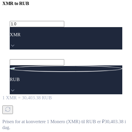
XMR
to
RUB
XMR
RUB
1
XMR
=
30,403.38
RUB
Prisen for at konvertere 1 Monero (XMR) til RUB er ₽30,403.38 i
dag.