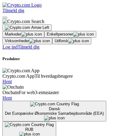
Tilmeld dig
Markeder
Enkeltpersoner
Virksomheder
Udforsk
Log ind
Tilmeld dig
Produkter
Crypto.com App
Til hverdagsbrugere
Hent
Onchain
For web3-entusiaster
Hent
Dansk
Det Europæiske Økonomiske Samarbejdsområde (EEA)
RUB