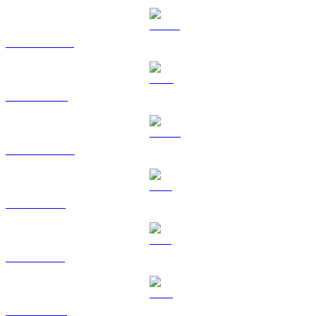
USDT til RUB
BNB til RUB
USDC til RUB
XRP til RUB
SOL til RUB
TRX til RUB