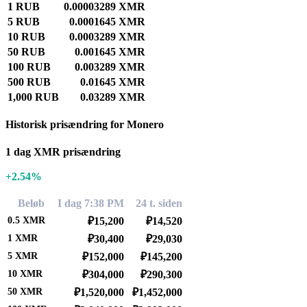
1 RUB
0.00003289 XMR
5 RUB
0.0001645 XMR
10 RUB
0.0003289 XMR
50 RUB
0.001645 XMR
100 RUB
0.003289 XMR
500 RUB
0.01645 XMR
1,000 RUB
0.03289 XMR
Historisk prisændring for Monero
1 dag XMR prisændring
+2.54%
Beløb
I dag 7:38 PM
24 t. siden
0.5
XMR
₽15,200
₽14,520
1
XMR
₽30,400
₽29,030
5
XMR
₽152,000
₽145,200
10
XMR
₽304,000
₽290,300
50
XMR
₽1,520,000
₽1,452,000