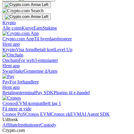
Krypto
Alle coins
Kurve
Earn
Staking
Crypto.com App
Til hverdagsbrugere
Hent app
Krypto
Visa forudbetalt kort
Level Up
Onchain
For web3-entusiaster
Hent app
Swap
Stake
Gennemse dApps
Pay
For forhandlere
Hent app
Betalingsterminal
Pay SDK
Plugins til e-handel
Cronos
EVM-kompatibelt lag 1
Få mere at vide
Cronos PoS
Cronos EVM
Cronos zkEVM
AI Agent SDK
Udforsk
Affiliate
Institutioner
Custody
Crypto.com