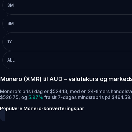
3M
6M
1Y
ALL
Monero (XMR) til AUD – valutakurs og marked
Monero's pris i dag er $524.13, med en 24-timers handel
$526.75,
og
5.97%
fra sit 7-dages mindstepris på $494.59.
Populære Monero-konverteringspar