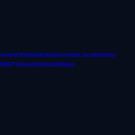
arriere
Partnere
Værdipapir
Licenser og registrering
DK
MCP Servers
Trading Skill Repo