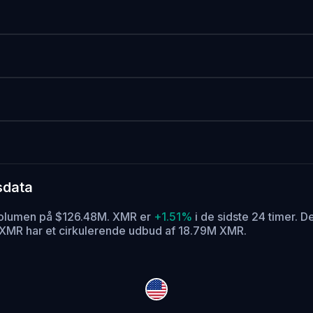
sdata
svolumen på $126.48M. XMR er
+1.51%
i de sidste 24 timer.
De
XMR har et cirkulerende udbud af 18.79M XMR.