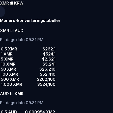
XMR til KRW
Monero-konverteringstabeller
XMR til AUD
Pr. dags dato 09:31 PM
0.5 XMR
$262.1
1 XMR
$524.1
5 XMR
$2,621
10 XMR
$5,241
50 XMR
$26,210
100 XMR
$52,410
500 XMR
$262,100
1,000 XMR
$524,100
AUD til XMR
Pr. dags dato 09:31 PM
0.5 AUD
0.000954 XMR