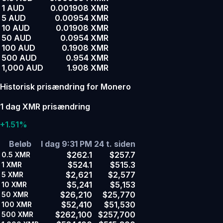
1 AUD
0.001908 XMR
5 AUD
0.00954 XMR
10 AUD
0.01908 XMR
50 AUD
0.0954 XMR
100 AUD
0.1908 XMR
500 AUD
0.954 XMR
1,000 AUD
1.908 XMR
Historisk prisændring for Monero
1 dag XMR prisændring
+1.51%
Beløb
I dag 9:31 PM
24 t. siden
$262.1
$257.7
0.5
XMR
$524.1
$515.3
1
XMR
$2,621
$2,577
5
XMR
$5,241
$5,153
10
XMR
$26,210
$25,770
50
XMR
$52,410
$51,530
100
XMR
$262,100
$257,700
500
XMR