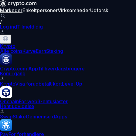
Markeder
Enkeltpersoner
Virksomheder
Udforsk
/
Log ind
Tilmeld dig
Krypto
Alle coins
Kurve
Earn
Staking
Crypto.com App
Til hverdagsbrugere
Kom i gang
Krypto
Visa forudbetalt kort
Level Up
Onchain
For web3-entusiaster
Hent udvidelse
Swap
Stake
Gennemse dApps
Pay
For forhandlere