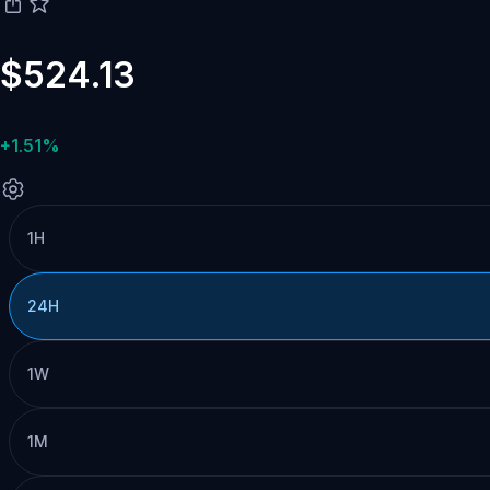
$524.13
+1.51%
1H
24H
1W
1M