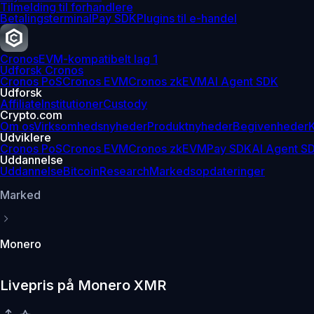
Tilmelding til forhandlere
Betalingsterminal
Pay SDK
Plugins til e-handel
Cronos
EVM-kompatibelt lag 1
Udforsk Cronos
Cronos PoS
Cronos EVM
Cronos zkEVM
AI Agent SDK
Udforsk
Affiliate
Institutioner
Custody
Crypto.com
Om os
Virksomhedsnyheder
Produktnyheder
Begivenheder
K
Udviklere
Cronos PoS
Cronos EVM
Cronos zkEVM
Pay SDK
AI Agent S
Uddannelse
Uddannelse
Bitcoin
Research
Markedsopdateringer
Marked
Monero
Livepris på Monero XMR