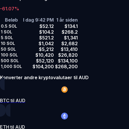
-61.07%
Beløb
I dag 9:42 PM
1 år siden
$52.12
$134.1
0.5
SOL
$104.2
$268.2
1
SOL
$521.2
$1,341
5
SOL
$1,042
$2,682
10
SOL
$5,212
$13,410
50
SOL
$10,420
$26,820
100
SOL
$52,120
$134,100
500
SOL
$104,200
$268,200
1,000
SOL
Konverter andre kryptovalutaer til AUD
BTC til AUD
ETH til AUD