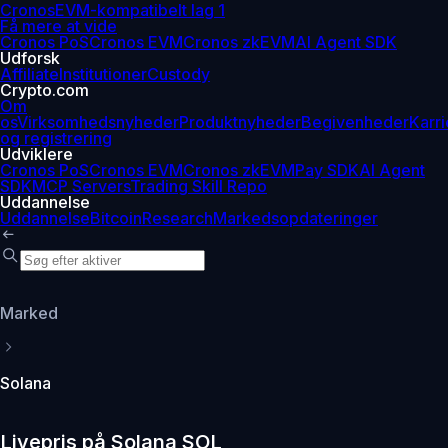
Cronos
EVM-kompatibelt lag 1
Få mere at vide
Cronos PoS
Cronos EVM
Cronos zkEVM
AI Agent SDK
Udforsk
Affiliate
Institutioner
Custody
Crypto.com
Om
os
Virksomhedsnyheder
Produktnyheder
Begivenheder
Karri
og registrering
Udviklere
Cronos PoS
Cronos EVM
Cronos zkEVM
Pay SDK
AI Agent
SDK
MCP Servers
Trading Skill Repo
Uddannelse
Uddannelse
Bitcoin
Research
Markedsopdateringer
Marked
Solana
Livepris på Solana SOL