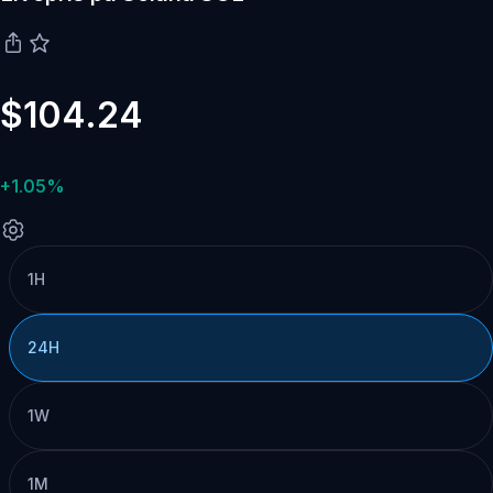
$104.24
+1.05%
1H
24H
1W
1M