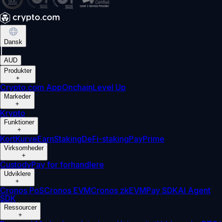
Dansk
|
AUD
Produkter
+
Crypto.com App
Onchain
Level Up
Markeder
+
Krypto
Funktioner
+
Kort
Kurve
Earn
Staking
DeFi-staking
Pay
Prime
Virksomheder
+
Custody
Pay for forhandlere
Udviklere
+
Cronos PoS
Cronos EVM
Cronos zkEVM
Pay SDK
AI Agent
SDK
Ressourcer
+