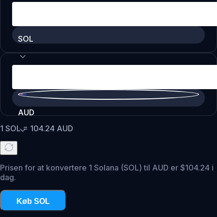
SOL
AUD
1
SOL
=
104.24
AUD
Prisen for at konvertere 1 Solana (SOL) til AUD er $104.24 i
dag.
Køb SOL