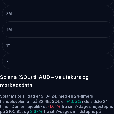
3M
6M
1Y
ALL
Solana (SOL) til AUD – valutakurs og
markedsdata
Solana's pris i dag er $104.24, med en 24-timers
handelsvolumen på $2.4B. SOL er
+1.05%
i de sidste 24
timer.
Den er i øjeblikket
-1.61%
fra sin 7-dages højestepris
på $105.95,
og
2.67%
fra sit 7-dages mindstepris på