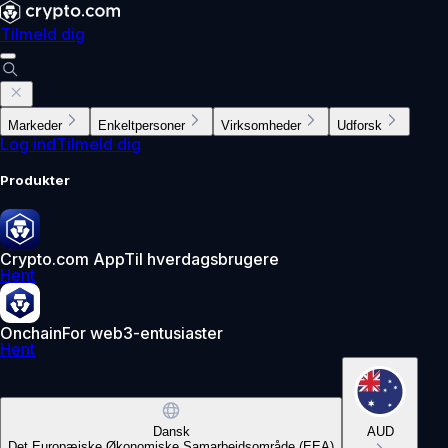
Tilmeld dig
Markeder
Enkeltpersoner
Virksomheder
Udforsk
Log ind
Tilmeld dig
Produkter
Crypto.com App
Til hverdagsbrugere
Hent
Onchain
For web3-entusiaster
Hent
Dansk
AUD
Det Europæiske Økonomiske Samarbejdsområde (EEA)