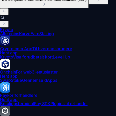
Krypto
Alle coins
Kurve
Earn
Staking
Crypto.com App
Til hverdagsbrugere
Hent app
Krypto
Visa forudbetalt kort
Level Up
Onchain
For web3-entusiaster
Hent app
Swap
Stake
Gennemse dApps
Pay
For forhandlere
Hent app
Betalingsterminal
Pay SDK
Plugins til e-handel