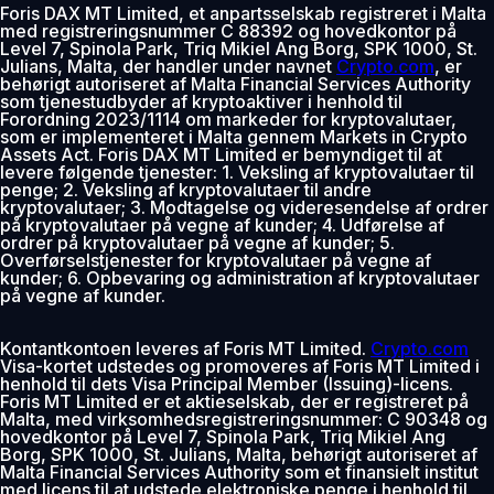
Foris DAX MT Limited, et anpartsselskab registreret i Malta
med registreringsnummer C 88392 og hovedkontor på
Level 7, Spinola Park, Triq Mikiel Ang Borg, SPK 1000, St.
Julians, Malta, der handler under navnet
Crypto.com
, er
behørigt autoriseret af Malta Financial Services Authority
som tjenestudbyder af kryptoaktiver i henhold til
Forordning 2023/1114 om markeder for kryptovalutaer,
som er implementeret i Malta gennem Markets in Crypto
Assets Act. Foris DAX MT Limited er bemyndiget til at
levere følgende tjenester: 1. Veksling af kryptovalutaer til
penge; 2. Veksling af kryptovalutaer til andre
kryptovalutaer; 3. Modtagelse og videresendelse af ordrer
på kryptovalutaer på vegne af kunder; 4. Udførelse af
ordrer på kryptovalutaer på vegne af kunder; 5.
Overførselstjenester for kryptovalutaer på vegne af
kunder; 6. Opbevaring og administration af kryptovalutaer
på vegne af kunder.
Kontantkontoen leveres af Foris MT Limited.
Crypto.com
Visa-kortet udstedes og promoveres af Foris MT Limited i
henhold til dets Visa Principal Member (Issuing)-licens.
Foris MT Limited er et aktieselskab, der er registreret på
Malta, med virksomhedsregistreringsnummer: C 90348 og
hovedkontor på Level 7, Spinola Park, Triq Mikiel Ang
Borg, SPK 1000, St. Julians, Malta, behørigt autoriseret af
Malta Financial Services Authority som et finansielt institut
med licens til at udstede elektroniske penge i henhold til