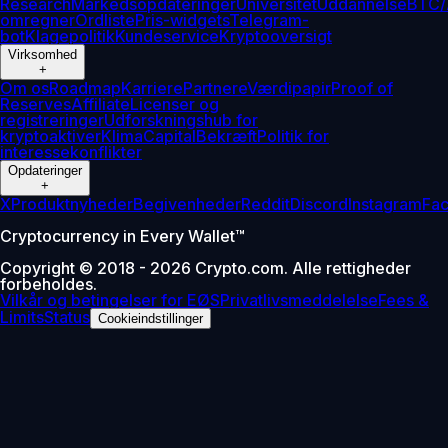
Research
Markedsopdateringer
Universitet
Uddannelse
BTC/
omregner
Ordliste
Pris-widgets
Telegram-
bot
Klagepolitik
Kundeservice
Kryptooversigt
Virksomhed
+
Om os
Roadmap
Karriere
Partnere
Værdipapir
Proof of
Reserves
Affiliate
Licenser og
registreringer
Udforskningshub for
kryptoaktiver
Klima
Capital
Bekræft
Politik for
interessekonflikter
Opdateringer
+
X
Produktnyheder
Begivenheder
Reddit
Discord
Instagram
Fa
Cryptocurrency in Every Wallet™
Copyright © 2018 - 2026 Crypto.com. Alle rettigheder
forbeholdes.
Vilkår og betingelser for EØS
Privatlivsmeddelelse
Fees &
Limits
Status
Cookieindstillinger