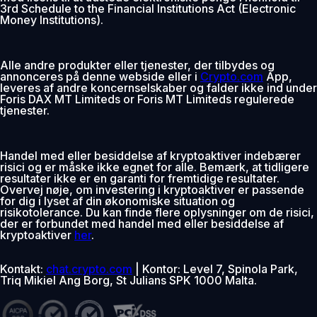
3rd Schedule to the Financial Institutions Act (Electronic
Money Institutions).
Alle andre produkter eller tjenester, der tilbydes og
annonceres på denne webside eller i
Crypto.com
App,
leveres af andre koncernselskaber og falder ikke ind under
Foris DAX MT Limiteds or Foris MT Limiteds regulerede
tjenester.
Handel med eller besiddelse af kryptoaktiver indebærer
risici og er måske ikke egnet for alle. Bemærk, at tidligere
resultater ikke er en garanti for fremtidige resultater.
Overvej nøje, om investering i kryptoaktiver er passende
for dig i lyset af din økonomiske situation og
risikotolerance. Du kan finde flere oplysninger om de risici,
der er forbundet med handel med eller besiddelse af
kryptoaktiver
her
.
Kontakt:
chat.crypto.com
| Kontor: Level 7, Spinola Park,
Triq Mikiel Ang Borg, St Julians SPK 1000 Malta.