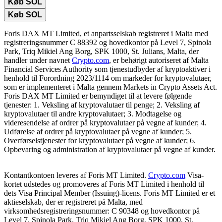
Køb SOL
Køb SOL
Foris DAX MT Limited, et anpartsselskab registreret i Malta med
registreringsnummer C 88392 og hovedkontor på Level 7, Spinola
Park, Triq Mikiel Ang Borg, SPK 1000, St. Julians, Malta, der
handler under navnet
Crypto.com
, er behørigt autoriseret af Malta
Financial Services Authority som tjenestudbyder af kryptoaktiver i
henhold til Forordning 2023/1114 om markeder for kryptovalutaer,
som er implementeret i Malta gennem Markets in Crypto Assets Act.
Foris DAX MT Limited er bemyndiget til at levere følgende
tjenester: 1. Veksling af kryptovalutaer til penge; 2. Veksling af
kryptovalutaer til andre kryptovalutaer; 3. Modtagelse og
videresendelse af ordrer på kryptovalutaer på vegne af kunder; 4.
Udførelse af ordrer på kryptovalutaer på vegne af kunder; 5.
Overførselstjenester for kryptovalutaer på vegne af kunder; 6.
Opbevaring og administration af kryptovalutaer på vegne af kunder.
Kontantkontoen leveres af Foris MT Limited.
Crypto.com
Visa-
kortet udstedes og promoveres af Foris MT Limited i henhold til
dets Visa Principal Member (Issuing)-licens. Foris MT Limited er et
aktieselskab, der er registreret på Malta, med
virksomhedsregistreringsnummer: C 90348 og hovedkontor på
Level 7, Spinola Park, Triq Mikiel Ang Borg, SPK 1000, St.