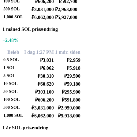
100
SOL
₽606,200
₽592,700
500
SOL
₽3,031,000
₽2,963,000
1,000
SOL
₽6,062,000
₽5,927,000
1 måned SOL prisændring
+2.48%
Beløb
I dag 1:27 PM
1 mdr. siden
0.5
SOL
₽3,031
₽2,959
1
SOL
₽6,062
₽5,918
5
SOL
₽30,310
₽29,590
10
SOL
₽60,620
₽59,180
50
SOL
₽303,100
₽295,900
100
SOL
₽606,200
₽591,800
500
SOL
₽3,031,000
₽2,959,000
1,000
SOL
₽6,062,000
₽5,918,000
1 år SOL prisændring