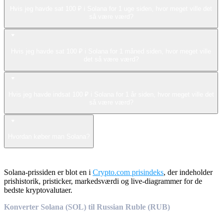
Hvis jeg havde sat 100 ₽ i Solana for 1 uge siden, hvor meget ville det
så være værd?
Hvis jeg havde sat 100 ₽ i Solana for 1 måned siden, hvor meget ville
det så være værd?
Hvis jeg havde indsat 100 ₽ i Solana for 1 år siden, hvor meget ville det
så være værd?
Hvordan køber man Solana?
Solana-prissiden er blot en i
Crypto.com prisindeks
, der indeholder
prishistorik, pristicker, markedsværdi og live-diagrammer for de
bedste kryptovalutaer.
Konverter Solana (SOL) til Russian Ruble (RUB)