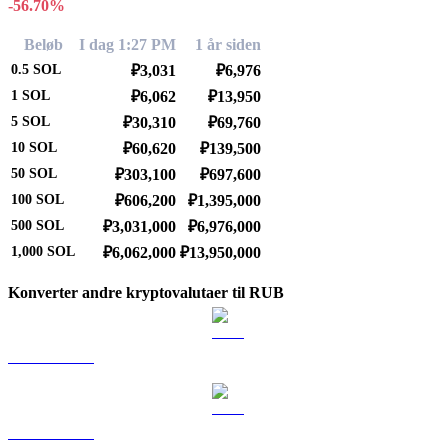
-56.70%
Beløb
I dag 1:27 PM
1 år siden
0.5
SOL
₽3,031
₽6,976
1
SOL
₽6,062
₽13,950
5
SOL
₽30,310
₽69,760
10
SOL
₽60,620
₽139,500
50
SOL
₽303,100
₽697,600
100
SOL
₽606,200
₽1,395,000
500
SOL
₽3,031,000
₽6,976,000
1,000
SOL
₽6,062,000
₽13,950,000
Konverter andre kryptovalutaer til RUB
BTC til RUB
ETH til RUB