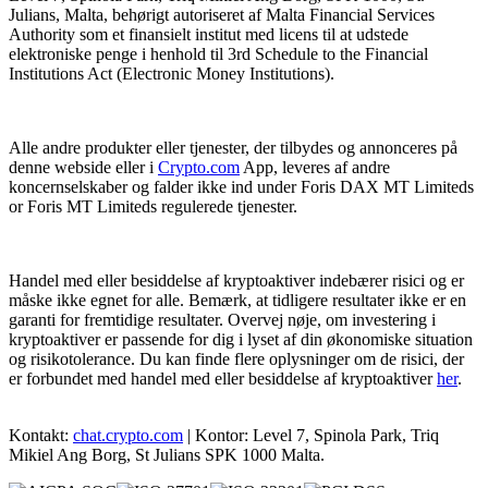
Julians, Malta, behørigt autoriseret af Malta Financial Services
Authority som et finansielt institut med licens til at udstede
elektroniske penge i henhold til 3rd Schedule to the Financial
Institutions Act (Electronic Money Institutions).
Alle andre produkter eller tjenester, der tilbydes og annonceres på
denne webside eller i
Crypto.com
App, leveres af andre
koncernselskaber og falder ikke ind under Foris DAX MT Limiteds
or Foris MT Limiteds regulerede tjenester.
Handel med eller besiddelse af kryptoaktiver indebærer risici og er
måske ikke egnet for alle. Bemærk, at tidligere resultater ikke er en
garanti for fremtidige resultater. Overvej nøje, om investering i
kryptoaktiver er passende for dig i lyset af din økonomiske situation
og risikotolerance. Du kan finde flere oplysninger om de risici, der
er forbundet med handel med eller besiddelse af kryptoaktiver
her
.
Kontakt:
chat.crypto.com
| Kontor: Level 7, Spinola Park, Triq
Mikiel Ang Borg, St Julians SPK 1000 Malta.