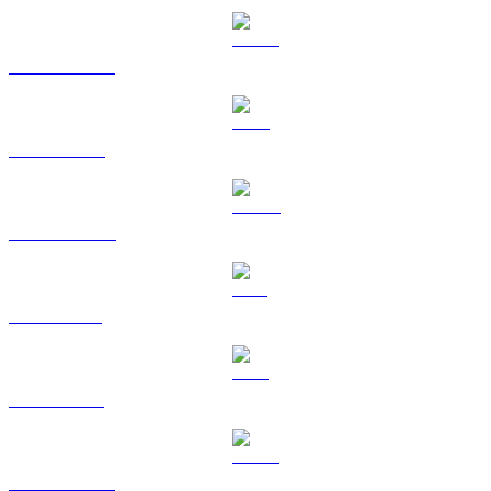
USDT til RUB
BNB til RUB
USDC til RUB
XRP til RUB
TRX til RUB
HYPE til RUB