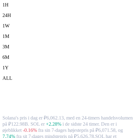
1H
24H
1W
1M
3M
6M
1Y
ALL
Solana (SOL) til RUB – valutakurs og
markedsdata
Solana's pris i dag er ₽6,062.13, med en 24-timers handelsvolumen
på ₽122.98B. SOL er
+2.28%
i de sidste 24 timer.
Den er i
øjeblikket
-0.16%
fra sin 7-dages højestepris på ₽6,071.58,
og
7.74%
fra sit 7-dages mindstepris på ₽5,626.78.
SOL har et