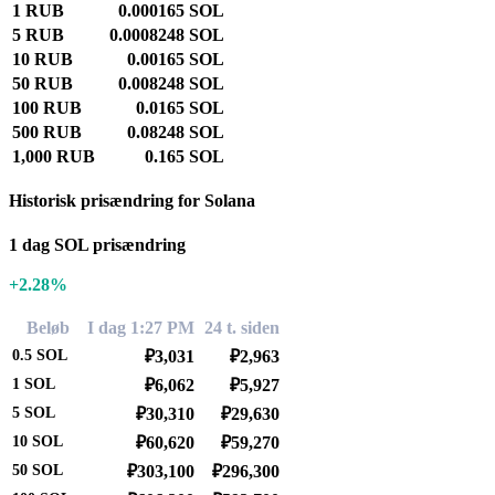
1 RUB
0.000165 SOL
5 RUB
0.0008248 SOL
10 RUB
0.00165 SOL
50 RUB
0.008248 SOL
100 RUB
0.0165 SOL
500 RUB
0.08248 SOL
1,000 RUB
0.165 SOL
Historisk prisændring for Solana
1 dag SOL prisændring
+2.28%
Beløb
I dag 1:27 PM
24 t. siden
0.5
SOL
₽3,031
₽2,963
1
SOL
₽6,062
₽5,927
5
SOL
₽30,310
₽29,630
10
SOL
₽60,620
₽59,270
50
SOL
₽303,100
₽296,300