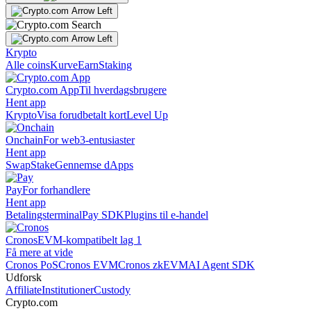
Krypto
Alle coins
Kurve
Earn
Staking
Crypto.com App
Til hverdagsbrugere
Hent app
Krypto
Visa forudbetalt kort
Level Up
Onchain
For web3-entusiaster
Hent app
Swap
Stake
Gennemse dApps
Pay
For forhandlere
Hent app
Betalingsterminal
Pay SDK
Plugins til e-handel
Cronos
EVM-kompatibelt lag 1
Få mere at vide
Cronos PoS
Cronos EVM
Cronos zkEVM
AI Agent SDK
Udforsk
Affiliate
Institutioner
Custody
Crypto.com