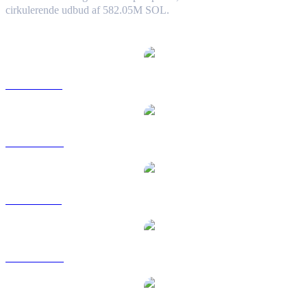
cirkulerende udbud af 582.05M SOL.
Populære Solana-konverteringspar
SOL til USD
SOL til AUD
SOL til BRL
SOL til CAD