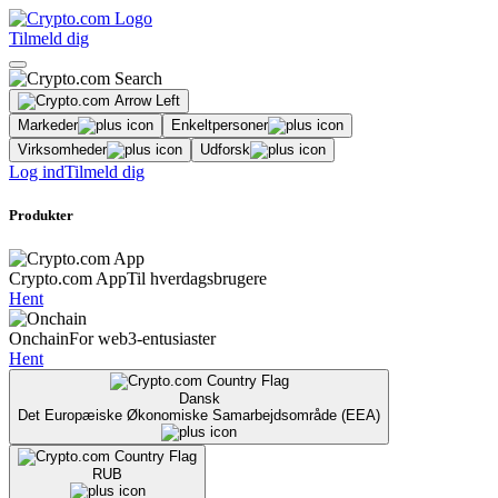
Tilmeld dig
Markeder
Enkeltpersoner
Virksomheder
Udforsk
Log ind
Tilmeld dig
Produkter
Crypto.com App
Til hverdagsbrugere
Hent
Onchain
For web3-entusiaster
Hent
Dansk
Det Europæiske Økonomiske Samarbejdsområde (EEA)
RUB