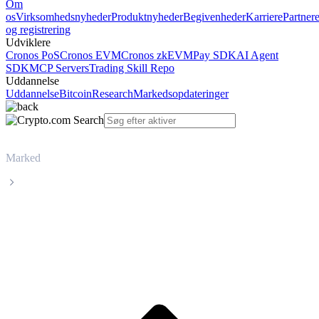
Om
os
Virksomhedsnyheder
Produktnyheder
Begivenheder
Karriere
Partner
og registrering
Udviklere
Cronos PoS
Cronos EVM
Cronos zkEVM
Pay SDK
AI Agent
SDK
MCP Servers
Trading Skill Repo
Uddannelse
Uddannelse
Bitcoin
Research
Markedsopdateringer
Marked
Solana
Livepris på Solana SOL