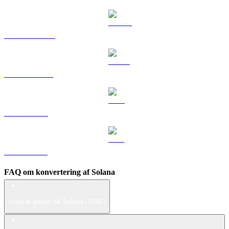
DOGE til RUB
USDS til RUB
LEO til RUB
ZEC til RUB
FAQ om konvertering af Solana
Hvad er prisen på Solana i RUB?