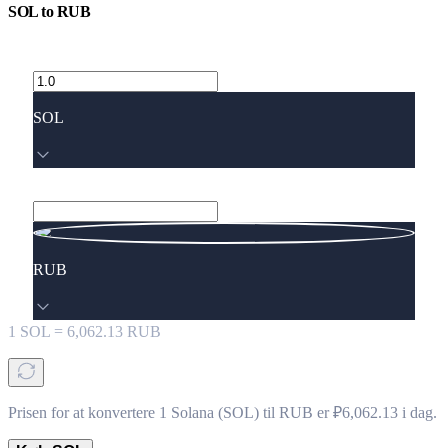
SOL
to
RUB
SOL
RUB
1
SOL
=
6,062.13
RUB
Prisen for at konvertere 1 Solana (SOL) til RUB er ₽6,062.13 i dag.