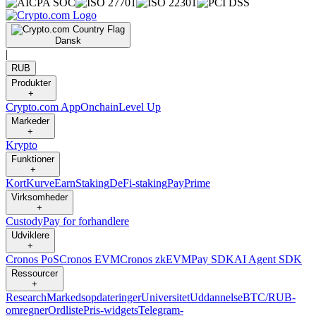
Dansk
|
RUB
Produkter
+
Crypto.com App
Onchain
Level Up
Markeder
+
Krypto
Funktioner
+
Kort
Kurve
Earn
Staking
DeFi-staking
Pay
Prime
Virksomheder
+
Custody
Pay for forhandlere
Udviklere
+
Cronos PoS
Cronos EVM
Cronos zkEVM
Pay SDK
AI Agent SDK
Ressourcer
+
Research
Markedsopdateringer
Universitet
Uddannelse
BTC/RUB-
omregner
Ordliste
Pris-widgets
Telegram-