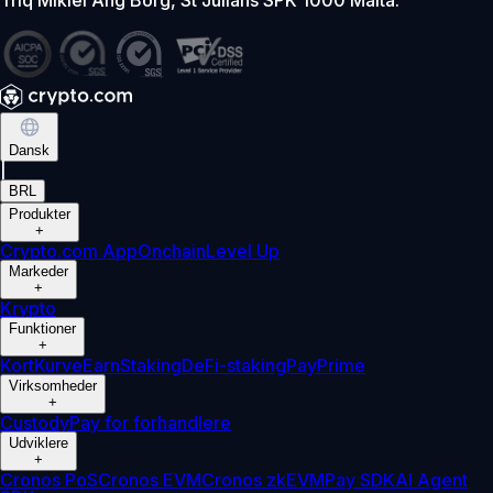
Dansk
|
BRL
Produkter
+
Crypto.com App
Onchain
Level Up
Markeder
+
Krypto
Funktioner
+
Kort
Kurve
Earn
Staking
DeFi-staking
Pay
Prime
Virksomheder
+
Custody
Pay for forhandlere
Udviklere
+
Cronos PoS
Cronos EVM
Cronos zkEVM
Pay SDK
AI Agent