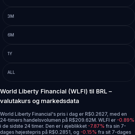
3M
6M
1Y
ALL
World Liberty Financial (WLFI) til BRL –
valutakurs og markedsdata
World Liberty Financial's pris i dag er R$0.2627, med en
24-timers handelsvolumen på R$209.62M. WLFI er
-0.89%
i de sidste 24 timer.
Den er i øjeblikket
-7.87%
fra sin 7-
dages højestepris på R$0.2851,
og
-0.15%
fra sit 7-dages