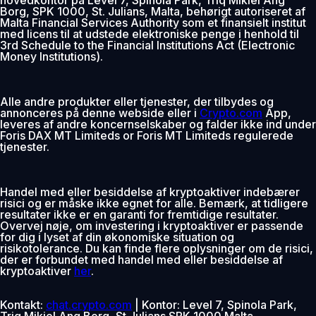
Borg, SPK 1000, St. Julians, Malta, behørigt autoriseret af
Malta Financial Services Authority som et finansielt institut
med licens til at udstede elektroniske penge i henhold til
3rd Schedule to the Financial Institutions Act (Electronic
Money Institutions).
Alle andre produkter eller tjenester, der tilbydes og
annonceres på denne webside eller i
Crypto.com
App,
leveres af andre koncernselskaber og falder ikke ind under
Foris DAX MT Limiteds or Foris MT Limiteds regulerede
tjenester.
Handel med eller besiddelse af kryptoaktiver indebærer
risici og er måske ikke egnet for alle. Bemærk, at tidligere
resultater ikke er en garanti for fremtidige resultater.
Overvej nøje, om investering i kryptoaktiver er passende
for dig i lyset af din økonomiske situation og
risikotolerance. Du kan finde flere oplysninger om de risici,
der er forbundet med handel med eller besiddelse af
kryptoaktiver
her
.
Kontakt:
chat.crypto.com
| Kontor: Level 7, Spinola Park,
Triq Mikiel Ang Borg, St Julians SPK 1000 Malta.