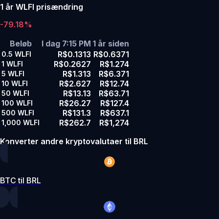
1 år WLFI prisændring
-79.18%
Beløb
I dag 7:15 PM
1 år siden
R$0.1313
R$0.6371
0.5
WLFI
R$0.2627
R$1.274
1
WLFI
R$1.313
R$6.371
5
WLFI
R$2.627
R$12.74
10
WLFI
R$13.13
R$63.71
50
WLFI
R$26.27
R$127.4
100
WLFI
R$131.3
R$637.1
500
WLFI
R$262.7
R$1,274
1,000
WLFI
Konverter andre kryptovalutaer til BRL
BTC til BRL