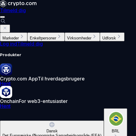
Tilmeld dig
Markeder
Enkeltpersoner
Virksomheder
Udforsk
Log ind
Tilmeld dig
Produkter
Crypto.com App
Til hverdagsbrugere
Hent
Onchain
For web3-entusiaster
Hent
Dansk
BRL
Det Europæiske Økonomiske Samarbejdsområde (EEA)