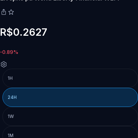
R$0.2627
-0.89%
1H
24H
1W
1M