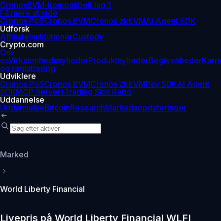
Cronos
EVM-kompatibelt lag 1
Få mere at vide
Cronos PoS
Cronos EVM
Cronos zkEVM
AI Agent SDK
Udforsk
Affiliate
Institutioner
Custody
Crypto.com
Om
os
Virksomhedsnyheder
Produktnyheder
Begivenheder
Karri
og registrering
Udviklere
Cronos PoS
Cronos EVM
Cronos zkEVM
Pay SDK
AI Agent
SDK
MCP Servers
Trading Skill Repo
Uddannelse
Uddannelse
Bitcoin
Research
Markedsopdateringer
Marked
World Liberty Financial
Livepris på World Liberty Financial WLFI