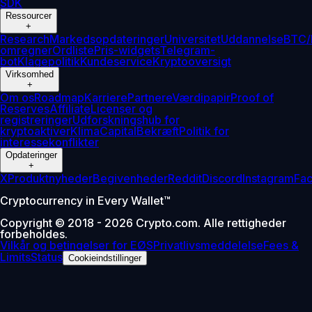
SDK
Ressourcer
+
Research
Markedsopdateringer
Universitet
Uddannelse
BTC/
omregner
Ordliste
Pris-widgets
Telegram-
bot
Klagepolitik
Kundeservice
Kryptooversigt
Virksomhed
+
Om os
Roadmap
Karriere
Partnere
Værdipapir
Proof of
Reserves
Affiliate
Licenser og
registreringer
Udforskningshub for
kryptoaktiver
Klima
Capital
Bekræft
Politik for
interessekonflikter
Opdateringer
+
X
Produktnyheder
Begivenheder
Reddit
Discord
Instagram
Fa
Cryptocurrency in Every Wallet™
Copyright © 2018 - 2026 Crypto.com. Alle rettigheder
forbeholdes.
Vilkår og betingelser for EØS
Privatlivsmeddelelse
Fees &
Limits
Status
Cookieindstillinger