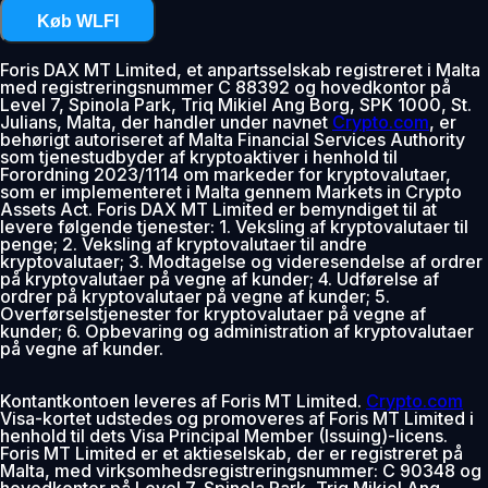
Køb WLFI
Foris DAX MT Limited, et anpartsselskab registreret i Malta
med registreringsnummer C 88392 og hovedkontor på
Level 7, Spinola Park, Triq Mikiel Ang Borg, SPK 1000, St.
Julians, Malta, der handler under navnet
Crypto.com
, er
behørigt autoriseret af Malta Financial Services Authority
som tjenestudbyder af kryptoaktiver i henhold til
Forordning 2023/1114 om markeder for kryptovalutaer,
som er implementeret i Malta gennem Markets in Crypto
Assets Act. Foris DAX MT Limited er bemyndiget til at
levere følgende tjenester: 1. Veksling af kryptovalutaer til
penge; 2. Veksling af kryptovalutaer til andre
kryptovalutaer; 3. Modtagelse og videresendelse af ordrer
på kryptovalutaer på vegne af kunder; 4. Udførelse af
ordrer på kryptovalutaer på vegne af kunder; 5.
Overførselstjenester for kryptovalutaer på vegne af
kunder; 6. Opbevaring og administration af kryptovalutaer
på vegne af kunder.
Kontantkontoen leveres af Foris MT Limited.
Crypto.com
Visa-kortet udstedes og promoveres af Foris MT Limited i
henhold til dets Visa Principal Member (Issuing)-licens.
Foris MT Limited er et aktieselskab, der er registreret på
Malta, med virksomhedsregistreringsnummer: C 90348 og
hovedkontor på Level 7, Spinola Park, Triq Mikiel Ang