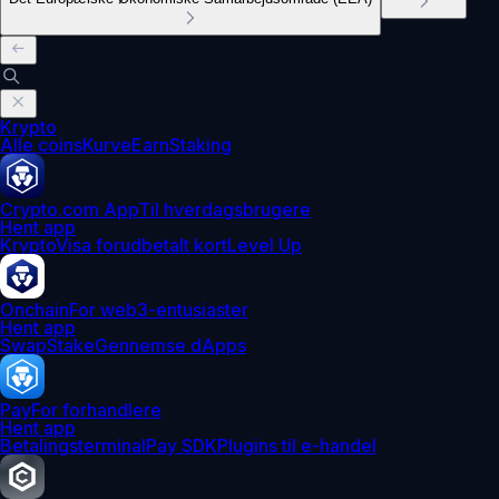
Krypto
Alle coins
Kurve
Earn
Staking
Crypto.com App
Til hverdagsbrugere
Hent app
Krypto
Visa forudbetalt kort
Level Up
Onchain
For web3-entusiaster
Hent app
Swap
Stake
Gennemse dApps
Pay
For forhandlere
Hent app
Betalingsterminal
Pay SDK
Plugins til e-handel