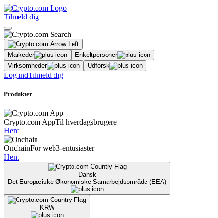
Tilmeld dig
Markeder
Enkeltpersoner
Virksomheder
Udforsk
Log ind
Tilmeld dig
Produkter
Crypto.com App
Til hverdagsbrugere
Hent
Onchain
For web3-entusiaster
Hent
Dansk
Det Europæiske Økonomiske Samarbejdsområde (EEA)
KRW