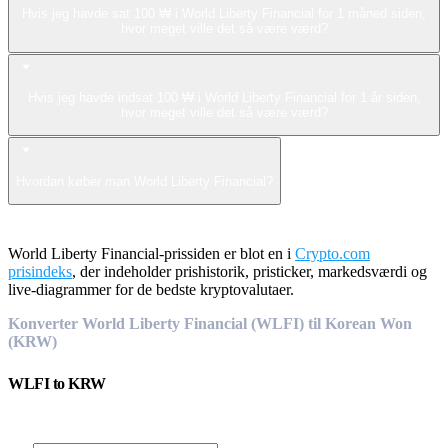
Hvis jeg havde sat 100 ₩ i World Liberty Financial for 1 måned siden,
hvor meget ville det så være værd?
Hvis jeg havde indsat 100 ₩ i World Liberty Financial for 1 år siden,
hvor meget ville det så være værd?
Hvordan køber man World Liberty Financial?
World Liberty Financial-prissiden er blot en i
Crypto.com
prisindeks
, der indeholder prishistorik, pristicker, markedsværdi og
live-diagrammer for de bedste kryptovalutaer.
Konverter World Liberty Financial (WLFI) til Korean Won
(KRW)
WLFI
to
KRW