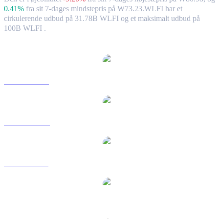
0.41%
fra sit 7-dages mindstepris på ₩73.23.
WLFI har et
cirkulerende udbud på 31.78B WLFI og et maksimalt udbud på
100B WLFI .
Populære World Liberty Financial-konverteringspar
WLFI til USD
WLFI til AUD
WLFI til BRL
WLFI til CAD