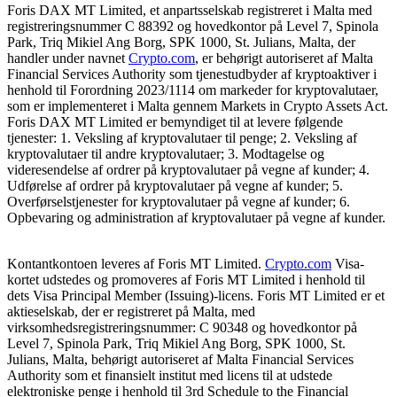
Foris DAX MT Limited, et anpartsselskab registreret i Malta med
registreringsnummer C 88392 og hovedkontor på Level 7, Spinola
Park, Triq Mikiel Ang Borg, SPK 1000, St. Julians, Malta, der
handler under navnet
Crypto.com
, er behørigt autoriseret af Malta
Financial Services Authority som tjenestudbyder af kryptoaktiver i
henhold til Forordning 2023/1114 om markeder for kryptovalutaer,
som er implementeret i Malta gennem Markets in Crypto Assets Act.
Foris DAX MT Limited er bemyndiget til at levere følgende
tjenester: 1. Veksling af kryptovalutaer til penge; 2. Veksling af
kryptovalutaer til andre kryptovalutaer; 3. Modtagelse og
videresendelse af ordrer på kryptovalutaer på vegne af kunder; 4.
Udførelse af ordrer på kryptovalutaer på vegne af kunder; 5.
Overførselstjenester for kryptovalutaer på vegne af kunder; 6.
Opbevaring og administration af kryptovalutaer på vegne af kunder.
Kontantkontoen leveres af Foris MT Limited.
Crypto.com
Visa-
kortet udstedes og promoveres af Foris MT Limited i henhold til
dets Visa Principal Member (Issuing)-licens. Foris MT Limited er et
aktieselskab, der er registreret på Malta, med
virksomhedsregistreringsnummer: C 90348 og hovedkontor på
Level 7, Spinola Park, Triq Mikiel Ang Borg, SPK 1000, St.
Julians, Malta, behørigt autoriseret af Malta Financial Services
Authority som et finansielt institut med licens til at udstede
elektroniske penge i henhold til 3rd Schedule to the Financial