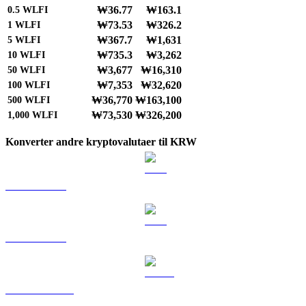
₩36.77
₩163.1
0.5
WLFI
₩73.53
₩326.2
1
WLFI
₩367.7
₩1,631
5
WLFI
₩735.3
₩3,262
10
WLFI
₩3,677
₩16,310
50
WLFI
₩7,353
₩32,620
100
WLFI
₩36,770
₩163,100
500
WLFI
₩73,530
₩326,200
1,000
WLFI
Konverter andre kryptovalutaer til KRW
BTC til KRW
ETH til KRW
USDT til KRW