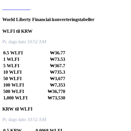
WLFI til TWD
World Liberty Financial-konverteringstabeller
WLFI til KRW
Pr. dags dato 10:52 AM
0.5 WLFI
₩36.77
1 WLFI
₩73.53
5 WLFI
₩367.7
10 WLFI
₩735.3
50 WLFI
₩3,677
100 WLFI
₩7,353
500 WLFI
₩36,770
1,000 WLFI
₩73,530
KRW til WLFI
Pr. dags dato 10:52 AM
0.5 KRW
0.0068 WLFI