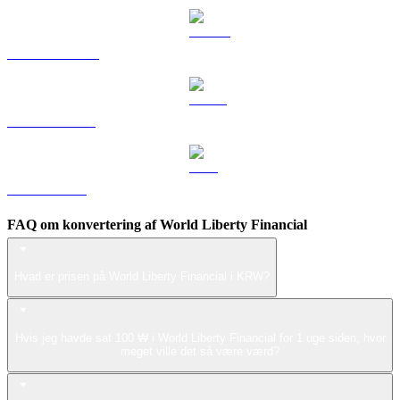
DOGE til KRW
USDS til KRW
LEO til KRW
FAQ om konvertering af World Liberty Financial
Hvad er prisen på World Liberty Financial i KRW?
Hvis jeg havde sat 100 ₩ i World Liberty Financial for 1 uge siden, hvor
meget ville det så være værd?