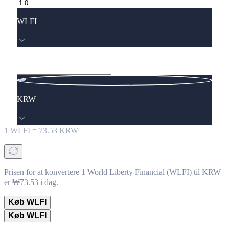
WLFI
KRW
1
WLFI
=
73.53
KRW
Prisen for at konvertere 1 World Liberty Financial (WLFI) til KRW
er ₩73.53 i dag.
Køb WLFI
Køb WLFI