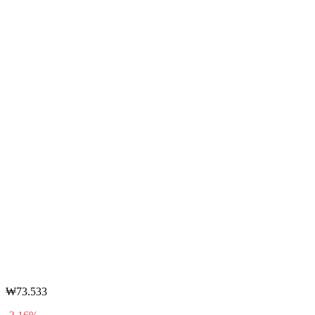
₩73.533