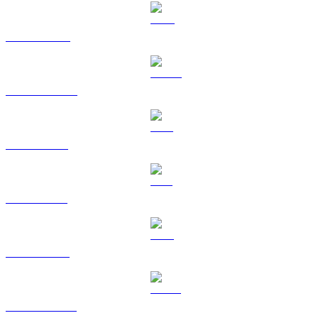
BNB til KRW
USDC til KRW
XRP til KRW
SOL til KRW
TRX til KRW
HYPE til KRW