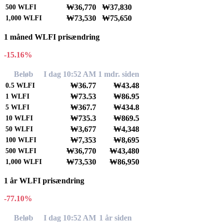
₩36,770
₩37,830
500
WLFI
₩73,530
₩75,650
1,000
WLFI
1 måned WLFI prisændring
-15.16%
Beløb
I dag 10:52 AM
1 mdr. siden
₩36.77
₩43.48
0.5
WLFI
₩73.53
₩86.95
1
WLFI
₩367.7
₩434.8
5
WLFI
₩735.3
₩869.5
10
WLFI
₩3,677
₩4,348
50
WLFI
₩7,353
₩8,695
100
WLFI
₩36,770
₩43,480
500
WLFI
₩73,530
₩86,950
1,000
WLFI
1 år WLFI prisændring
-77.10%
Beløb
I dag 10:52 AM
1 år siden