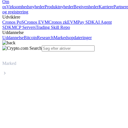
Om
os
Virksomhedsnyheder
Produktnyheder
Begivenheder
Karriere
Partner
og registrering
Udviklere
Cronos PoS
Cronos EVM
Cronos zkEVM
Pay SDK
AI Agent
SDK
MCP Servers
Trading Skill Repo
Uddannelse
Uddannelse
Bitcoin
Research
Markedsopdateringer
Marked
World Liberty Financial
Livepris på World Liberty Financial
WLFI