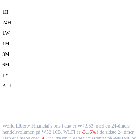
1H
24H
1W
1M
3M
6M
1Y
ALL
World Liberty Financial (WLFI) til KRW
– valutakurs og markedsdata
World Liberty Financial's pris i dag er ₩73.53, med en 24-timers
handelsvolumen på ₩52.16B. WLFI er
-3.16%
i de sidste 24 timer.
Den er i øjeblikket
-9.20%
fra sin 7-dages højestepris på ₩80.98,
og