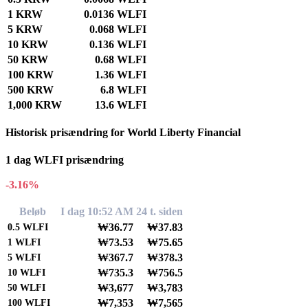
1 KRW
0.0136 WLFI
5 KRW
0.068 WLFI
10 KRW
0.136 WLFI
50 KRW
0.68 WLFI
100 KRW
1.36 WLFI
500 KRW
6.8 WLFI
1,000 KRW
13.6 WLFI
Historisk prisændring for World Liberty Financial
1 dag WLFI prisændring
-3.16%
Beløb
I dag 10:52 AM
24 t. siden
₩36.77
₩37.83
0.5
WLFI
₩73.53
₩75.65
1
WLFI
₩367.7
₩378.3
5
WLFI
₩735.3
₩756.5
10
WLFI
₩3,677
₩3,783
50
WLFI
₩7,353
₩7,565
100
WLFI