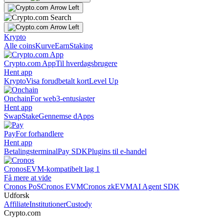
Krypto
Alle coins
Kurve
Earn
Staking
Crypto.com App
Til hverdagsbrugere
Hent app
Krypto
Visa forudbetalt kort
Level Up
Onchain
For web3-entusiaster
Hent app
Swap
Stake
Gennemse dApps
Pay
For forhandlere
Hent app
Betalingsterminal
Pay SDK
Plugins til e-handel
Cronos
EVM-kompatibelt lag 1
Få mere at vide
Cronos PoS
Cronos EVM
Cronos zkEVM
AI Agent SDK
Udforsk
Affiliate
Institutioner
Custody
Crypto.com