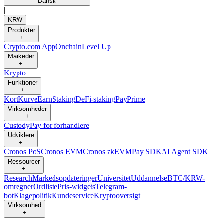
Dansk
|
KRW
Produkter
+
Crypto.com App
Onchain
Level Up
Markeder
+
Krypto
Funktioner
+
Kort
Kurve
Earn
Staking
DeFi-staking
Pay
Prime
Virksomheder
+
Custody
Pay for forhandlere
Udviklere
+
Cronos PoS
Cronos EVM
Cronos zkEVM
Pay SDK
AI Agent SDK
Ressourcer
+
Research
Markedsopdateringer
Universitet
Uddannelse
BTC/KRW-
omregner
Ordliste
Pris-widgets
Telegram-
bot
Klagepolitik
Kundeservice
Kryptooversigt
Virksomhed
+