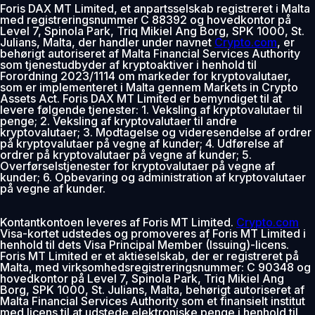
Foris DAX MT Limited, et anpartsselskab registreret i Malta
med registreringsnummer C 88392 og hovedkontor på
Level 7, Spinola Park, Triq Mikiel Ang Borg, SPK 1000, St.
Julians, Malta, der handler under navnet
Crypto.com
, er
behørigt autoriseret af Malta Financial Services Authority
som tjenestudbyder af kryptoaktiver i henhold til
Forordning 2023/1114 om markeder for kryptovalutaer,
som er implementeret i Malta gennem Markets in Crypto
Assets Act. Foris DAX MT Limited er bemyndiget til at
levere følgende tjenester: 1. Veksling af kryptovalutaer til
penge; 2. Veksling af kryptovalutaer til andre
kryptovalutaer; 3. Modtagelse og videresendelse af ordrer
på kryptovalutaer på vegne af kunder; 4. Udførelse af
ordrer på kryptovalutaer på vegne af kunder; 5.
Overførselstjenester for kryptovalutaer på vegne af
kunder; 6. Opbevaring og administration af kryptovalutaer
på vegne af kunder.
Kontantkontoen leveres af Foris MT Limited.
Crypto.com
Visa-kortet udstedes og promoveres af Foris MT Limited i
henhold til dets Visa Principal Member (Issuing)-licens.
Foris MT Limited er et aktieselskab, der er registreret på
Malta, med virksomhedsregistreringsnummer: C 90348 og
hovedkontor på Level 7, Spinola Park, Triq Mikiel Ang
Borg, SPK 1000, St. Julians, Malta, behørigt autoriseret af
Malta Financial Services Authority som et finansielt institut
med licens til at udstede elektroniske penge i henhold til