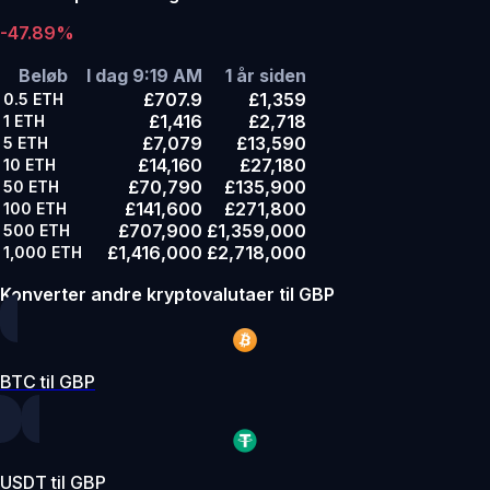
-47.89%
Beløb
I dag 9:19 AM
1 år siden
£707.9
£1,359
0.5
ETH
£1,416
£2,718
1
ETH
£7,079
£13,590
5
ETH
£14,160
£27,180
10
ETH
£70,790
£135,900
50
ETH
£141,600
£271,800
100
ETH
£707,900
£1,359,000
500
ETH
£1,416,000
£2,718,000
1,000
ETH
Konverter andre kryptovalutaer til GBP
BTC til GBP
USDT til GBP