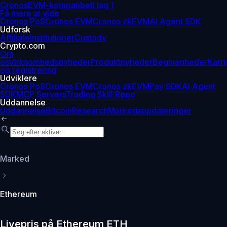
Cronos
EVM-kompatibelt lag 1
Få mere at vide
Cronos PoS
Cronos EVM
Cronos zkEVM
AI Agent SDK
Udforsk
Affiliate
Institutioner
Custody
Crypto.com
Om
os
Virksomhedsnyheder
Produktnyheder
Begivenheder
Karri
og registrering
Udviklere
Cronos PoS
Cronos EVM
Cronos zkEVM
Pay SDK
AI Agent
SDK
MCP Servers
Trading Skill Repo
Uddannelse
Uddannelse
Bitcoin
Research
Markedsopdateringer
Marked
Ethereum
Livepris på Ethereum ETH