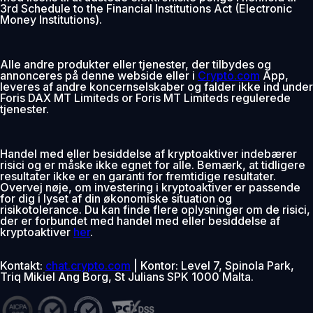
3rd Schedule to the Financial Institutions Act (Electronic
Money Institutions).
Alle andre produkter eller tjenester, der tilbydes og
annonceres på denne webside eller i
Crypto.com
App,
leveres af andre koncernselskaber og falder ikke ind under
Foris DAX MT Limiteds or Foris MT Limiteds regulerede
tjenester.
Handel med eller besiddelse af kryptoaktiver indebærer
risici og er måske ikke egnet for alle. Bemærk, at tidligere
resultater ikke er en garanti for fremtidige resultater.
Overvej nøje, om investering i kryptoaktiver er passende
for dig i lyset af din økonomiske situation og
risikotolerance. Du kan finde flere oplysninger om de risici,
der er forbundet med handel med eller besiddelse af
kryptoaktiver
her
.
Kontakt:
chat.crypto.com
| Kontor: Level 7, Spinola Park,
Triq Mikiel Ang Borg, St Julians SPK 1000 Malta.