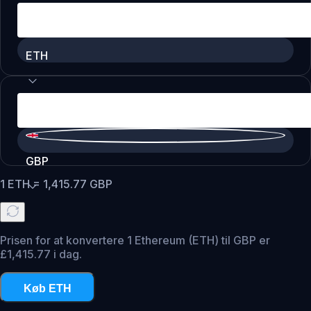
ETH
GBP
1
ETH
=
1,415.77
GBP
Prisen for at konvertere 1 Ethereum (ETH) til GBP er
£1,415.77 i dag.
Køb ETH