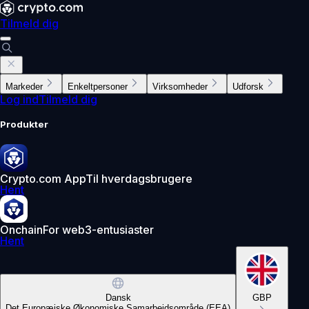
Tilmeld dig
Markeder
Enkeltpersoner
Virksomheder
Udforsk
Log ind
Tilmeld dig
Produkter
Crypto.com App
Til hverdagsbrugere
Hent
Onchain
For web3-entusiaster
Hent
Dansk
GBP
Det Europæiske Økonomiske Samarbejdsområde (EEA)