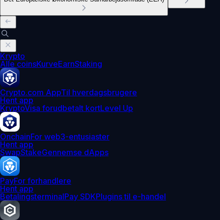
Krypto
Alle coins
Kurve
Earn
Staking
Crypto.com App
Til hverdagsbrugere
Hent app
Krypto
Visa forudbetalt kort
Level Up
Onchain
For web3-entusiaster
Hent app
Swap
Stake
Gennemse dApps
Pay
For forhandlere
Hent app
Betalingsterminal
Pay SDK
Plugins til e-handel