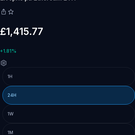
£1,415.77
+1.81%
1H
24H
1W
1M