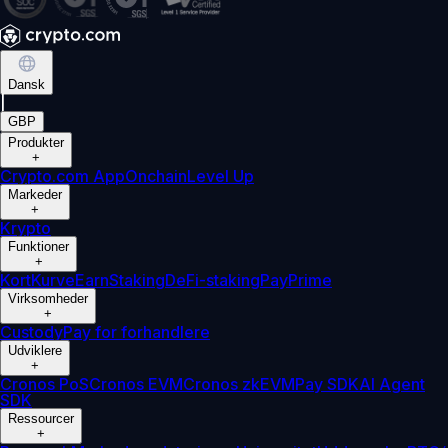
Dansk
|
GBP
Produkter
+
Crypto.com App
Onchain
Level Up
Markeder
+
Krypto
Funktioner
+
Kort
Kurve
Earn
Staking
DeFi-staking
Pay
Prime
Virksomheder
+
Custody
Pay for forhandlere
Udviklere
+
Cronos PoS
Cronos EVM
Cronos zkEVM
Pay SDK
AI Agent
SDK
Ressourcer
+