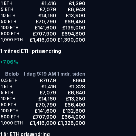
£1,416
£1,390
1
ETH
£7,079
£6,948
5
ETH
£14,160
£13,900
10
ETH
£70,790
£69,480
50
ETH
£141,600
£139,000
100
ETH
£707,900
£694,800
500
ETH
£1,416,000
£1,390,000
1,000
ETH
1 måned ETH prisændring
+7.06%
Beløb
I dag 9:19 AM
1 mdr. siden
£707.9
£664
0.5
ETH
£1,416
£1,328
1
ETH
£7,079
£6,640
5
ETH
£14,160
£13,280
10
ETH
£70,790
£66,400
50
ETH
£141,600
£132,800
100
ETH
£707,900
£664,000
500
ETH
£1,416,000
£1,328,000
1,000
ETH
1 år ETH prisændring