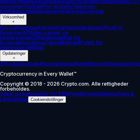
Research
Markedsopdateringer
Universitet
Uddannelse
BTC/
omregner
Ordliste
Pris-widgets
Telegram-
bot
Klagepolitik
Kundeservice
Kryptooversigt
Virksomhed
+
Om os
Roadmap
Karriere
Partnere
Værdipapir
Proof of
Reserves
Affiliate
Licenser og
registreringer
Udforskningshub for
kryptoaktiver
Klima
Capital
Bekræft
Politik for
interessekonflikter
Opdateringer
+
X
Produktnyheder
Begivenheder
Reddit
Discord
Instagram
Fa
Cryptocurrency in Every Wallet™
Copyright © 2018 - 2026 Crypto.com. Alle rettigheder
forbeholdes.
Vilkår og betingelser for EØS
Privatlivsmeddelelse
Fees &
Limits
Status
Cookieindstillinger