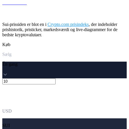
LEO til USD
Sui-prissiden er blot en i
Crypto.com prisindeks
, der indeholder
prishistorik, pristicker, markedsværdi og live-diagrammer for de
bedste kryptovalutaer.
Køb
Sælg
Én gang
USD
SUI