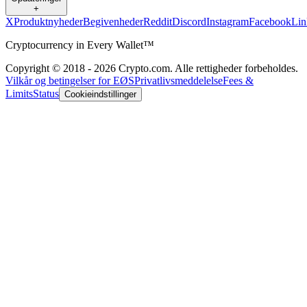
+
X
Produktnyheder
Begivenheder
Reddit
Discord
Instagram
Facebook
Lin
Cryptocurrency in Every Wallet™
Copyright © 2018 - 2026 Crypto.com. Alle rettigheder forbeholdes.
Vilkår og betingelser for EØS
Privatlivsmeddelelse
Fees &
Limits
Status
Cookieindstillinger