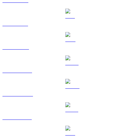
XRP til USD
SOL til USD
TRX til USD
HYPE til USD
DOGE til USD
USDS til USD