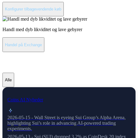
Konfigurer tilbagevendende køb
Handl med dyb likviditet og lave gebyrer
Handel på Exchange
Seneste nyheder om Sui
Alle
Coins AI Nyheder
2026-05-15 - Wall Street is eyeing Sui Group’s Alpha Arena,
highlighting Sui’s role in advancing AI-powered trading
experiments.
2026-05-13 - Sui (SUI) dropped 3.2% as CoinDesk 20 index