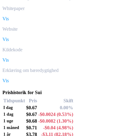
Whitepaper
Vis
Website
Vis
Kildekode
Vis
Erklæring om bæredygtighed
Vis
Prishistorik for Sui
Tidspunkt
Pris
Skift
$0.67
0.00%
I dag
$0.67
-$0.0024
(0.53%)
1 dag
$0.68
-$0.0082
(1.30%)
1 uge
$0.71
-$0.04
(4.98%)
1 måned
$3.78
-$3.11
(82.18%)
1 år