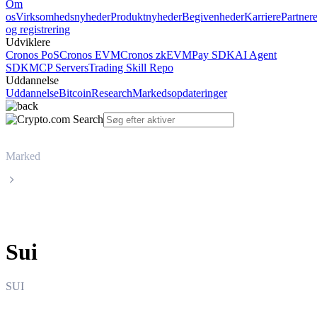
Om
os
Virksomhedsnyheder
Produktnyheder
Begivenheder
Karriere
Partner
og registrering
Udviklere
Cronos PoS
Cronos EVM
Cronos zkEVM
Pay SDK
AI Agent
SDK
MCP Servers
Trading Skill Repo
Uddannelse
Uddannelse
Bitcoin
Research
Markedsopdateringer
Marked
Sui
Sui
SUI