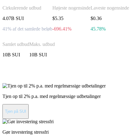
Cirkulerende udbud
Højeste nogensinde
Laveste nogensinde
4.07B SUI
$5.35
$0.36
41% af det samlede beløb
-696.41%
45.78%
Samlet udbud
Maks. udbud
10B SUI
10B SUI
Invester i Sui
Tjen op til 2% p.a. med regelmæssige udbetalinger
Tjen på SUI
Gør investering stressfri