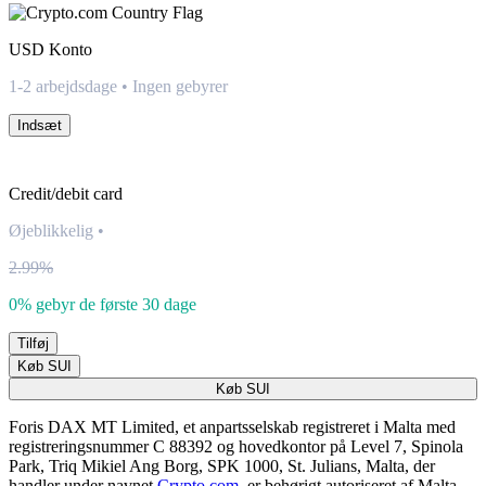
USD
Konto
1-2 arbejdsdage • Ingen gebyrer
Indsæt
Credit/debit card
Øjeblikkelig
•
2.99%
0% gebyr de første 30 dage
Tilføj
Køb SUI
Køb SUI
Foris DAX MT Limited, et anpartsselskab registreret i Malta med
registreringsnummer C 88392 og hovedkontor på Level 7, Spinola
Park, Triq Mikiel Ang Borg, SPK 1000, St. Julians, Malta, der
handler under navnet
Crypto.com
, er behørigt autoriseret af Malta