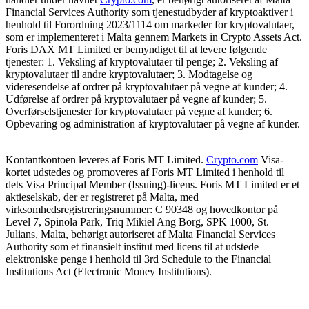
Financial Services Authority som tjenestudbyder af kryptoaktiver i
henhold til Forordning 2023/1114 om markeder for kryptovalutaer,
som er implementeret i Malta gennem Markets in Crypto Assets Act.
Foris DAX MT Limited er bemyndiget til at levere følgende
tjenester: 1. Veksling af kryptovalutaer til penge; 2. Veksling af
kryptovalutaer til andre kryptovalutaer; 3. Modtagelse og
videresendelse af ordrer på kryptovalutaer på vegne af kunder; 4.
Udførelse af ordrer på kryptovalutaer på vegne af kunder; 5.
Overførselstjenester for kryptovalutaer på vegne af kunder; 6.
Opbevaring og administration af kryptovalutaer på vegne af kunder.
Kontantkontoen leveres af Foris MT Limited.
Crypto.com
Visa-
kortet udstedes og promoveres af Foris MT Limited i henhold til
dets Visa Principal Member (Issuing)-licens. Foris MT Limited er et
aktieselskab, der er registreret på Malta, med
virksomhedsregistreringsnummer: C 90348 og hovedkontor på
Level 7, Spinola Park, Triq Mikiel Ang Borg, SPK 1000, St.
Julians, Malta, behørigt autoriseret af Malta Financial Services
Authority som et finansielt institut med licens til at udstede
elektroniske penge i henhold til 3rd Schedule to the Financial
Institutions Act (Electronic Money Institutions).