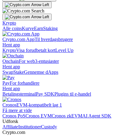
Krypto
Alle coins
Kurve
Earn
Staking
Crypto.com App
Til hverdagsbrugere
Hent app
Krypto
Visa forudbetalt kort
Level Up
Onchain
For web3-entusiaster
Hent app
Swap
Stake
Gennemse dApps
Pay
For forhandlere
Hent app
Betalingsterminal
Pay SDK
Plugins til e-handel
Cronos
EVM-kompatibelt lag 1
Få mere at vide
Cronos PoS
Cronos EVM
Cronos zkEVM
AI Agent SDK
Udforsk
Affiliate
Institutioner
Custody
Crypto.com