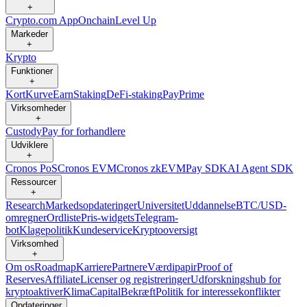
+
Crypto.com App
Onchain
Level Up
Markeder
+
Krypto
Funktioner
+
Kort
Kurve
Earn
Staking
DeFi-staking
Pay
Prime
Virksomheder
+
Custody
Pay for forhandlere
Udviklere
+
Cronos PoS
Cronos EVM
Cronos zkEVM
Pay SDK
AI Agent SDK
Ressourcer
+
Research
Markedsopdateringer
Universitet
Uddannelse
BTC/USD-
omregner
Ordliste
Pris-widgets
Telegram-
bot
Klagepolitik
Kundeservice
Kryptooversigt
Virksomhed
+
Om os
Roadmap
Karriere
Partnere
Værdipapir
Proof of
Reserves
Affiliate
Licenser og registreringer
Udforskningshub for
kryptoaktiver
Klima
Capital
Bekræft
Politik for interessekonflikter
Opdateringer