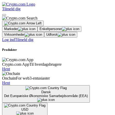
Tilmeld dig
Markeder
Enkeltpersoner
Virksomheder
Udforsk
Log ind
Tilmeld dig
Produkter
Crypto.com App
Til hverdagsbrugere
Hent
Onchain
For web3-entusiaster
Hent
Dansk
Det Europæiske Økonomiske Samarbejdsområde (EEA)
USD