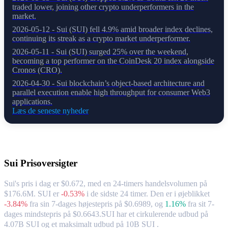
traded lower, joining other crypto underperformers in the
market.
2026-05-12 - Sui (SUI) fell 4.9% amid broader index declines,
continuing its streak as a crypto market underperformer.
2026-05-11 - Sui (SUI) surged 25% over the weekend,
becoming a top performer on the CoinDesk 20 index alongside
Cronos (CRO).
2026-04-30 - Sui blockchain’s object-based architecture and
parallel execution enable high throughput for consumer Web3
applications.
Læs de seneste nyheder
Om Sui
Sui
Prisoversigter
Sui's pris i dag er $0.672, med en 24-timers handelsvolumen på
$176.6M. SUI er
-0.53%
i de sidste 24 timer.
Den er i øjeblikket
-3.84%
fra sin 7-dages højestepris på $0.6989,
og
1.16%
fra sit 7-
dages mindstepris på $0.6643.
SUI har et cirkulerende udbud på
4.07B SUI og et maksimalt udbud på 10B SUI .