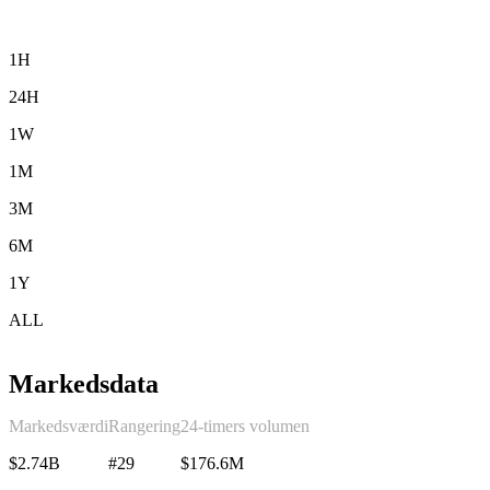
1H
24H
1W
1M
3M
6M
1Y
ALL
Markedsdata
Markedsværdi
Rangering
24-timers volumen
$2.74B
#29
$176.6M