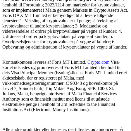
henhold til Forordning 2023/1114 om markeder for kryptovalutaer,
som er implementeret i Malta gennem Markets in Crypto Assets Act.
Foris DAX MT Limited er bemyndiget til at levere følgende
tjenester: 1. Veksling af kryptovalutaer til penge; 2. Veksling af
kryptovalutaer til andre kryptovalutaer; 3. Modtagelse og
videresendelse af ordrer på kryptovalutaer på vegne af kunder; 4.
Udførelse af ordrer på kryptovalutaer på vegne af kunder; 5.
Overførselstjenester for kryptovalutaer på vegne af kunder; 6.
Opbevaring og administration af kryptovalutaer på vegne af kunder.
Kontantkontoen leveres af Foris MT Limited.
Crypto.com
Visa-
kortet udstedes og promoveres af Foris MT Limited i henhold til
dets Visa Principal Member (Issuing)-licens. Foris MT Limited er et
aktieselskab, der er registreret på Malta, med
virksomhedsregistreringsnummer: C 90348 og hovedkontor på
Level 7, Spinola Park, Triq Mikiel Ang Borg, SPK 1000, St.
Julians, Malta, behørigt autoriseret af Malta Financial Services
Authority som et finansielt institut med licens til at udstede
elektroniske penge i henhold til 3rd Schedule to the Financial
Institutions Act (Electronic Money Institutions).
Alle andre produkter eller tjenester, der tilbydes og annonceres på