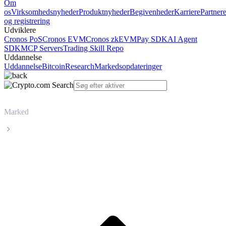
Om
os
Virksomhedsnyheder
Produktnyheder
Begivenheder
Karriere
Partner
og registrering
Udviklere
Cronos PoS
Cronos EVM
Cronos zkEVM
Pay SDK
AI Agent
SDK
MCP Servers
Trading Skill Repo
Uddannelse
Uddannelse
Bitcoin
Research
Markedsopdateringer
Marked
Sui
Livepris på Sui SUI