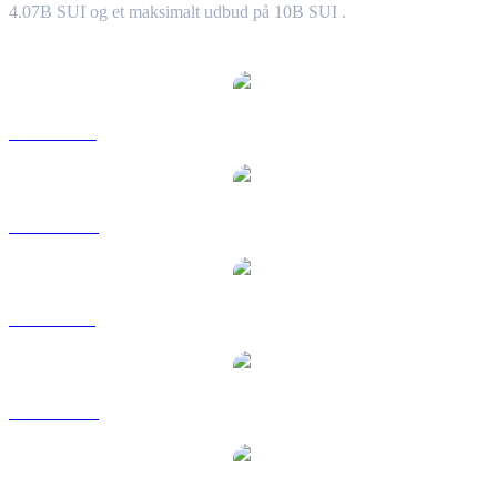
4.07B SUI og et maksimalt udbud på 10B SUI .
Populære Sui-konverteringspar
SUI til USD
SUI til AUD
SUI til BRL
SUI til CAD