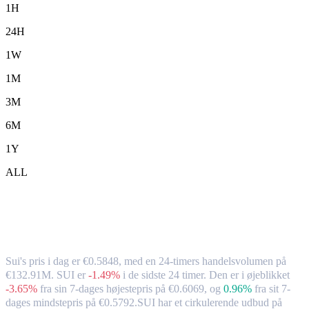
1H
24H
1W
1M
3M
6M
1Y
ALL
Sui (SUI) til EUR – valutakurs og
markedsdata
Sui's pris i dag er €0.5848, med en 24-timers handelsvolumen på
€132.91M. SUI er
-1.49%
i de sidste 24 timer.
Den er i øjeblikket
-3.65%
fra sin 7-dages højestepris på €0.6069,
og
0.96%
fra sit 7-
dages mindstepris på €0.5792.
SUI har et cirkulerende udbud på