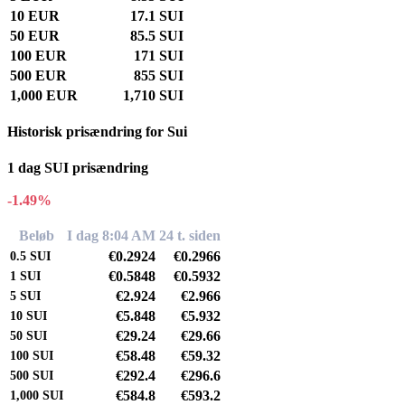
10 EUR
17.1 SUI
50 EUR
85.5 SUI
100 EUR
171 SUI
500 EUR
855 SUI
1,000 EUR
1,710 SUI
Historisk prisændring for Sui
1 dag SUI prisændring
-1.49%
Beløb
I dag 8:04 AM
24 t. siden
€0.2924
€0.2966
0.5
SUI
€0.5848
€0.5932
1
SUI
€2.924
€2.966
5
SUI
€5.848
€5.932
10
SUI
€29.24
€29.66
50
SUI
€58.48
€59.32
100
SUI
€292.4
€296.6
500
SUI
€584.8
€593.2
1,000
SUI