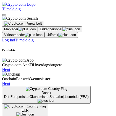
Tilmeld dig
Markeder
Enkeltpersoner
Virksomheder
Udforsk
Log ind
Tilmeld dig
Produkter
Crypto.com App
Til hverdagsbrugere
Hent
Onchain
For web3-entusiaster
Hent
Dansk
Det Europæiske Økonomiske Samarbejdsområde (EEA)
EUR