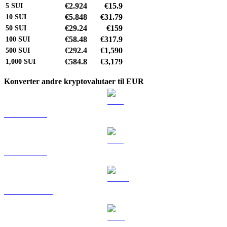
€2.924
€15.9
5
SUI
€5.848
€31.79
10
SUI
€29.24
€159
50
SUI
€58.48
€317.9
100
SUI
€292.4
€1,590
500
SUI
€584.8
€3,179
1,000
SUI
Konverter andre kryptovalutaer til EUR
BTC til EUR
ETH til EUR
USDT til EUR