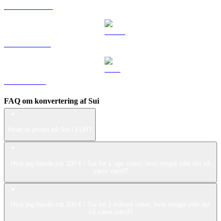
DOGE til EUR
USDS til EUR
LEO til EUR
FAQ om konvertering af Sui
Hvad er prisen på Sui i EUR?
Hvis jeg havde sat 100 € i Sui for 1 uge siden, hvor meget ville det så
være værd?
Hvis jeg havde sat 100 € i Sui for 1 måned siden, hvor meget ville det
så være værd?