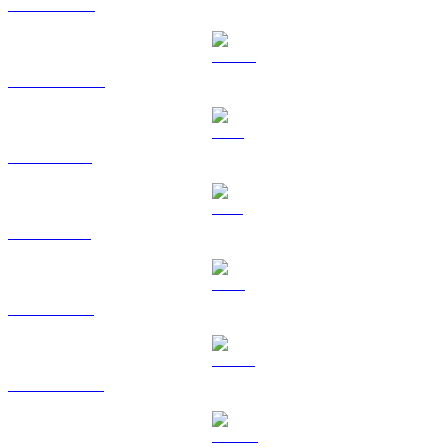
BNB til EUR
USDC til EUR
XRP til EUR
SOL til EUR
TRX til EUR
HYPE til EUR