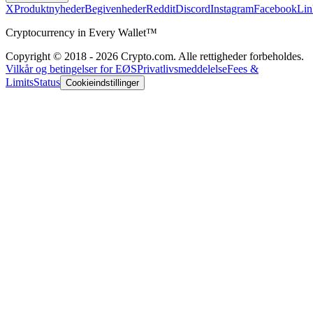
X
Produktnyheder
Begivenheder
Reddit
Discord
Instagram
Facebook
Lin
Cryptocurrency in Every Wallet™
Copyright © 2018 - 2026 Crypto.com. Alle rettigheder forbeholdes.
Vilkår og betingelser for EØS
Privatlivsmeddelelse
Fees &
Limits
Status
Cookieindstillinger