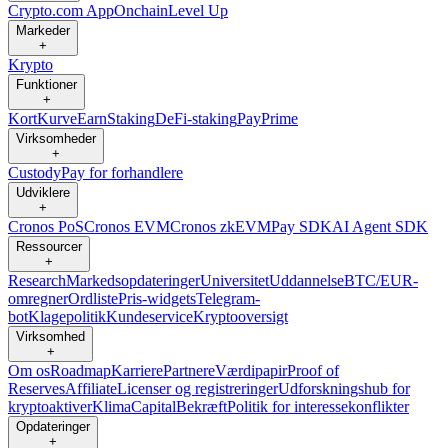
Crypto.com App
Onchain
Level Up
Markeder
+
Krypto
Funktioner
+
Kort
Kurve
Earn
Staking
DeFi-staking
Pay
Prime
Virksomheder
+
Custody
Pay for forhandlere
Udviklere
+
Cronos PoS
Cronos EVM
Cronos zkEVM
Pay SDK
AI Agent SDK
Ressourcer
+
Research
Markedsopdateringer
Universitet
Uddannelse
BTC/EUR-
omregner
Ordliste
Pris-widgets
Telegram-
bot
Klagepolitik
Kundeservice
Kryptooversigt
Virksomhed
+
Om os
Roadmap
Karriere
Partnere
Værdipapir
Proof of
Reserves
Affiliate
Licenser og registreringer
Udforskningshub for
kryptoaktiver
Klima
Capital
Bekræft
Politik for interessekonflikter
Opdateringer
+