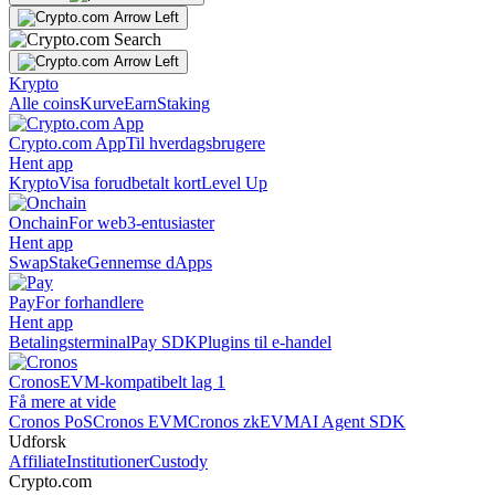
Krypto
Alle coins
Kurve
Earn
Staking
Crypto.com App
Til hverdagsbrugere
Hent app
Krypto
Visa forudbetalt kort
Level Up
Onchain
For web3-entusiaster
Hent app
Swap
Stake
Gennemse dApps
Pay
For forhandlere
Hent app
Betalingsterminal
Pay SDK
Plugins til e-handel
Cronos
EVM-kompatibelt lag 1
Få mere at vide
Cronos PoS
Cronos EVM
Cronos zkEVM
AI Agent SDK
Udforsk
Affiliate
Institutioner
Custody
Crypto.com