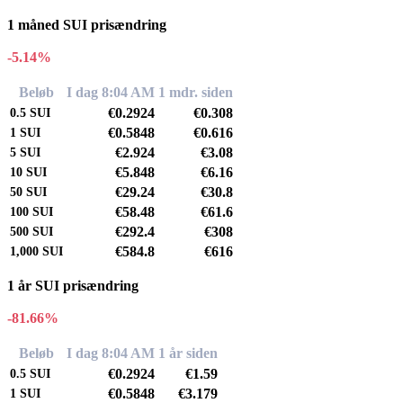
1 måned SUI prisændring
-5.14%
Beløb
I dag 8:04 AM
1 mdr. siden
€0.2924
€0.308
0.5
SUI
€0.5848
€0.616
1
SUI
€2.924
€3.08
5
SUI
€5.848
€6.16
10
SUI
€29.24
€30.8
50
SUI
€58.48
€61.6
100
SUI
€292.4
€308
500
SUI
€584.8
€616
1,000
SUI
1 år SUI prisændring
-81.66%
Beløb
I dag 8:04 AM
1 år siden
€0.2924
€1.59
0.5
SUI
€0.5848
€3.179
1
SUI