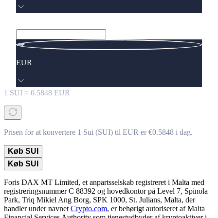
EUR
1
SUI
=
0.5848
EUR
Prisen for at konvertere 1 Sui (SUI) til EUR er €0.5848 i dag.
Køb SUI
Køb SUI
Foris DAX MT Limited, et anpartsselskab registreret i Malta med
registreringsnummer C 88392 og hovedkontor på Level 7, Spinola
Park, Triq Mikiel Ang Borg, SPK 1000, St. Julians, Malta, der
handler under navnet
Crypto.com
, er behørigt autoriseret af Malta
Financial Services Authority som tjenestudbyder af kryptoaktiver i