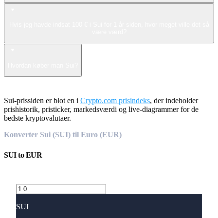
Hvis jeg havde indsat 100 € i Sui for 1 år siden, hvor meget ville det så
være værd?
Hvordan køber man Sui?
Sui-prissiden er blot en i
Crypto.com prisindeks
, der indeholder
prishistorik, pristicker, markedsværdi og live-diagrammer for de
bedste kryptovalutaer.
Konverter Sui (SUI) til Euro (EUR)
SUI
to
EUR
SUI