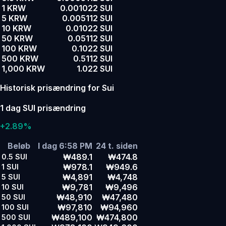
1 KRW
0.001022 SUI
5 KRW
0.005112 SUI
10 KRW
0.01022 SUI
50 KRW
0.05112 SUI
100 KRW
0.1022 SUI
500 KRW
0.5112 SUI
1,000 KRW
1.022 SUI
Historisk prisændring for Sui
1 dag SUI prisændring
+2.89%
Beløb
I dag 6:58 PM
24 t. siden
₩489.1
₩474.8
0.5
SUI
₩978.1
₩949.6
1
SUI
₩4,891
₩4,748
5
SUI
₩9,781
₩9,496
10
SUI
₩48,910
₩47,480
50
SUI
₩97,810
₩94,960
100
SUI
₩489,100
₩474,800
500
SUI