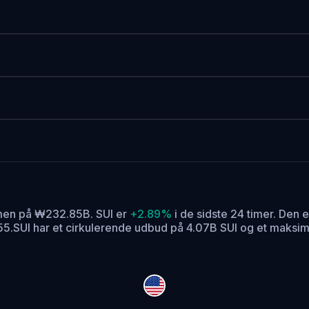
umen på ₩232.85B. SUI er
+2.89%
i de sidste 24 timer.
Den er
55.
SUI har et cirkulerende udbud på 4.07B SUI og et maksim