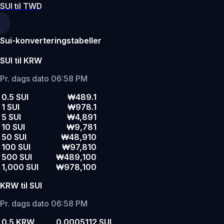
SUI til TWD
Sui-konverteringstabeller
SUI til KRW
Pr. dags dato 06:58 PM
0.5 SUI
₩489.1
1 SUI
₩978.1
5 SUI
₩4,891
10 SUI
₩9,781
50 SUI
₩48,910
100 SUI
₩97,810
500 SUI
₩489,100
1,000 SUI
₩978,100
KRW til SUI
Pr. dags dato 06:58 PM
0.5 KRW
0.0005112 SUI