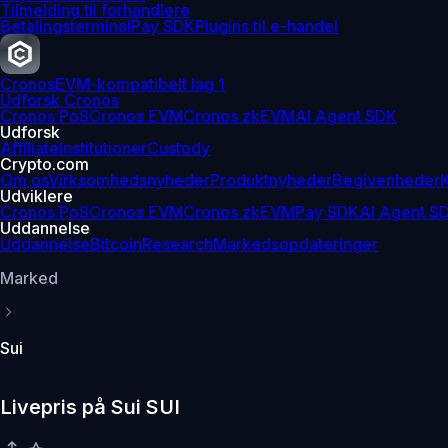
Tilmelding til forhandlere
Betalingsterminal
Pay SDK
Plugins til e-handel
Cronos
EVM-kompatibelt lag 1
Udforsk Cronos
Cronos PoS
Cronos EVM
Cronos zkEVM
AI Agent SDK
Udforsk
Affiliate
Institutioner
Custody
Crypto.com
Om os
Virksomhedsnyheder
Produktnyheder
Begivenheder
K
Udviklere
Cronos PoS
Cronos EVM
Cronos zkEVM
Pay SDK
AI Agent S
Uddannelse
Uddannelse
Bitcoin
Research
Markedsopdateringer
Marked
Sui
Livepris på Sui SUI