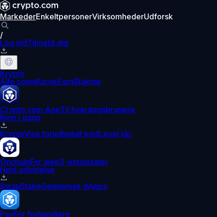
Markeder
Enkeltpersoner
Virksomheder
Udforsk
/
Log ind
Tilmeld dig
Krypto
Alle coins
Kurve
Earn
Staking
Crypto.com App
Til hverdagsbrugere
Kom i gang
Krypto
Visa forudbetalt kort
Level Up
Onchain
For web3-entusiaster
Hent udvidelse
Swap
Stake
Gennemse dApps
Pay
For forhandlere