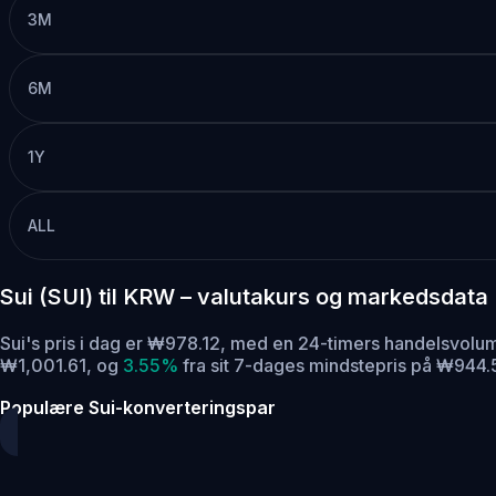
3M
6M
1Y
ALL
Sui (SUI) til KRW – valutakurs og markedsdata
Sui's pris i dag er ₩978.12, med en 24-timers handelsvol
₩1,001.61,
og
3.55%
fra sit 7-dages mindstepris på ₩944.
Populære Sui-konverteringspar