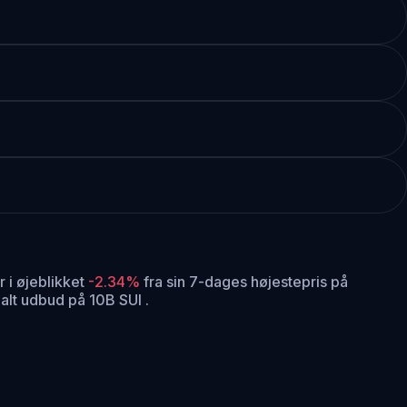
 i øjeblikket
-2.34%
fra sin 7-dages højestepris på
alt udbud på 10B SUI .