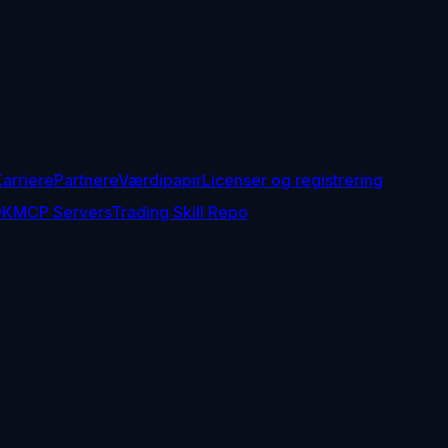
arriere
Partnere
Værdipapir
Licenser og registrering
DK
MCP Servers
Trading Skill Repo