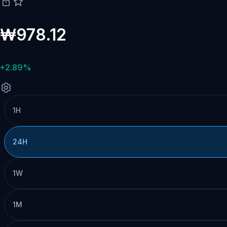
₩978.12
+2.89%
1H
24H
1W
1M