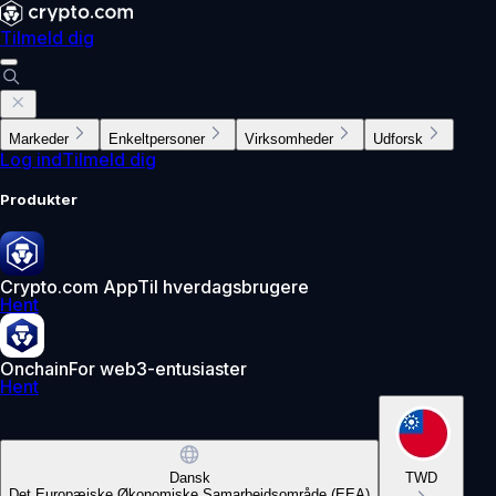
Tilmeld dig
Markeder
Enkeltpersoner
Virksomheder
Udforsk
Log ind
Tilmeld dig
Produkter
Crypto.com App
Til hverdagsbrugere
Hent
Onchain
For web3-entusiaster
Hent
Dansk
TWD
Det Europæiske Økonomiske Samarbejdsområde (EEA)