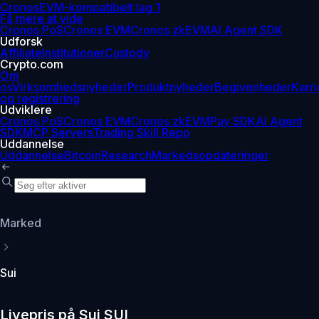
Cronos
EVM-kompatibelt lag 1
Få mere at vide
Cronos PoS
Cronos EVM
Cronos zkEVM
AI Agent SDK
Udforsk
Affiliate
Institutioner
Custody
Crypto.com
Om
os
Virksomhedsnyheder
Produktnyheder
Begivenheder
Karri
og registrering
Udviklere
Cronos PoS
Cronos EVM
Cronos zkEVM
Pay SDK
AI Agent
SDK
MCP Servers
Trading Skill Repo
Uddannelse
Uddannelse
Bitcoin
Research
Markedsopdateringer
Marked
Sui
Livepris på Sui SUI