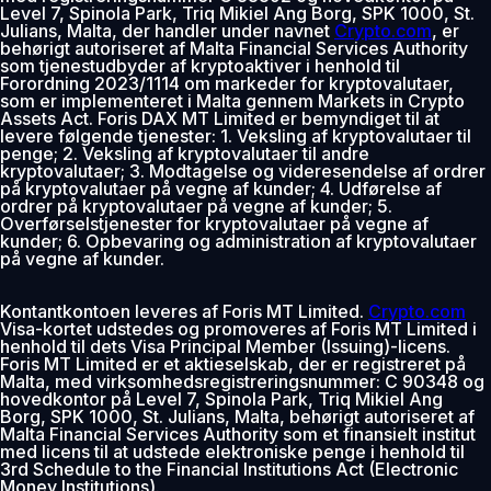
Level 7, Spinola Park, Triq Mikiel Ang Borg, SPK 1000, St.
Julians, Malta, der handler under navnet
Crypto.com
, er
behørigt autoriseret af Malta Financial Services Authority
som tjenestudbyder af kryptoaktiver i henhold til
Forordning 2023/1114 om markeder for kryptovalutaer,
som er implementeret i Malta gennem Markets in Crypto
Assets Act. Foris DAX MT Limited er bemyndiget til at
levere følgende tjenester: 1. Veksling af kryptovalutaer til
penge; 2. Veksling af kryptovalutaer til andre
kryptovalutaer; 3. Modtagelse og videresendelse af ordrer
på kryptovalutaer på vegne af kunder; 4. Udførelse af
ordrer på kryptovalutaer på vegne af kunder; 5.
Overførselstjenester for kryptovalutaer på vegne af
kunder; 6. Opbevaring og administration af kryptovalutaer
på vegne af kunder.
Kontantkontoen leveres af Foris MT Limited.
Crypto.com
Visa-kortet udstedes og promoveres af Foris MT Limited i
henhold til dets Visa Principal Member (Issuing)-licens.
Foris MT Limited er et aktieselskab, der er registreret på
Malta, med virksomhedsregistreringsnummer: C 90348 og
hovedkontor på Level 7, Spinola Park, Triq Mikiel Ang
Borg, SPK 1000, St. Julians, Malta, behørigt autoriseret af
Malta Financial Services Authority som et finansielt institut
med licens til at udstede elektroniske penge i henhold til
3rd Schedule to the Financial Institutions Act (Electronic
Money Institutions).