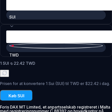
SUI
TWD
1
SUI
=
22.42
TWD
Prisen for at konvertere 1 Sui (SUI) til TWD er $22.42 i dag.
Køb SUI
Foris DAX MT Limited, et anpartsselskab registreret i Malta
med registreringsnummer C 88392 og hovedkontor på