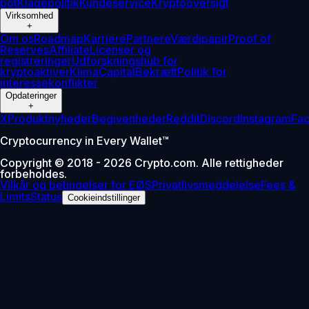
bot
Klagepolitik
Kundeservice
Kryptooversigt
Virksomhed
+
Om os
Roadmap
Karriere
Partnere
Værdipapir
Proof of
Reserves
Affiliate
Licenser og
registreringer
Udforskningshub for
kryptoaktiver
Klima
Capital
Bekræft
Politik for
interessekonflikter
Opdateringer
+
X
Produktnyheder
Begivenheder
Reddit
Discord
Instagram
Fa
Cryptocurrency in Every Wallet™
Copyright © 2018 - 2026 Crypto.com. Alle rettigheder
forbeholdes.
Vilkår og betingelser for EØS
Privatlivsmeddelelse
Fees &
Limits
Status
Cookieindstillinger