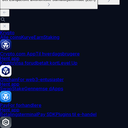
Krypto
Alle coins
Kurve
Earn
Staking
Crypto.com App
Til hverdagsbrugere
Hent app
Krypto
Visa forudbetalt kort
Level Up
Onchain
For web3-entusiaster
Hent app
Swap
Stake
Gennemse dApps
Pay
For forhandlere
Hent app
Betalingsterminal
Pay SDK
Plugins til e-handel