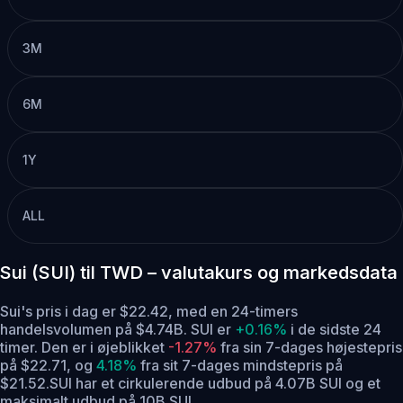
3M
6M
1Y
ALL
Sui (SUI) til TWD – valutakurs og markedsdata
Sui's pris i dag er $22.42, med en 24-timers
handelsvolumen på $4.74B. SUI er
+0.16%
i de sidste 24
timer.
Den er i øjeblikket
-1.27%
fra sin 7-dages højestepris
på $22.71,
og
4.18%
fra sit 7-dages mindstepris på
$21.52.
SUI har et cirkulerende udbud på 4.07B SUI og et
maksimalt udbud på 10B SUI .