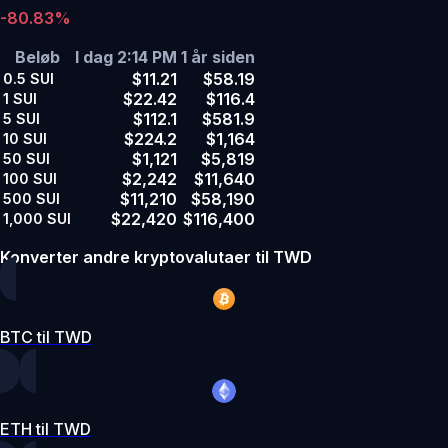
-80.83%
Beløb
I dag 2:14 PM
1 år siden
$11.21
$58.19
0.5
SUI
$22.42
$116.4
1
SUI
$112.1
$581.9
5
SUI
$224.2
$1,164
10
SUI
$1,121
$5,819
50
SUI
$2,242
$11,640
100
SUI
$11,210
$58,190
500
SUI
$22,420
$116,400
1,000
SUI
Konverter andre kryptovalutaer til TWD
BTC til TWD
ETH til TWD