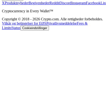
X
Produktnyheder
Begivenheder
Reddit
Discord
Instagram
Facebook
Lin
Cryptocurrency in Every Wallet™
Copyright © 2018 - 2026 Crypto.com. Alle rettigheder forbeholdes.
Vilkår og betingelser for EØS
Privatlivsmeddelelse
Fees &
Limits
Status
Cookieindstillinger