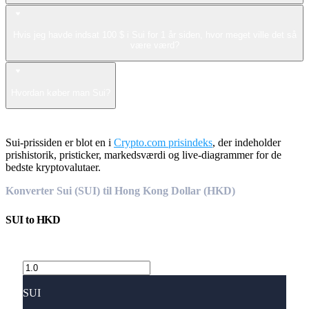
Hvis jeg havde indsat 100 $ i Sui for 1 år siden, hvor meget ville det så
være værd?
Hvordan køber man Sui?
Sui-prissiden er blot en i
Crypto.com prisindeks
, der indeholder
prishistorik, pristicker, markedsværdi og live-diagrammer for de
bedste kryptovalutaer.
Konverter Sui (SUI) til Hong Kong Dollar (HKD)
SUI
to
HKD
SUI