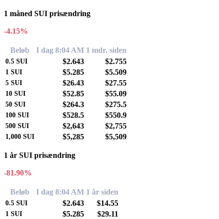
1 måned SUI prisændring
-4.15%
Beløb
I dag 8:04 AM
1 mdr. siden
$2.643
$2.755
0.5
SUI
$5.285
$5.509
1
SUI
$26.43
$27.55
5
SUI
$52.85
$55.09
10
SUI
$264.3
$275.5
50
SUI
$528.5
$550.9
100
SUI
$2,643
$2,755
500
SUI
$5,285
$5,509
1,000
SUI
1 år SUI prisændring
-81.90%
Beløb
I dag 8:04 AM
1 år siden
$2.643
$14.55
0.5
SUI
$5.285
$29.11
1
SUI