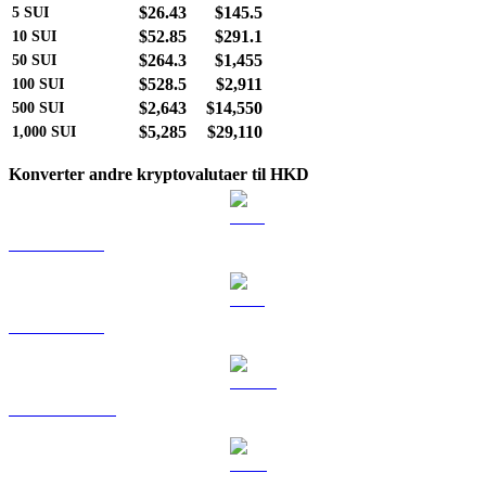
$26.43
$145.5
5
SUI
$52.85
$291.1
10
SUI
$264.3
$1,455
50
SUI
$528.5
$2,911
100
SUI
$2,643
$14,550
500
SUI
$5,285
$29,110
1,000
SUI
Konverter andre kryptovalutaer til HKD
BTC til HKD
ETH til HKD
USDT til HKD