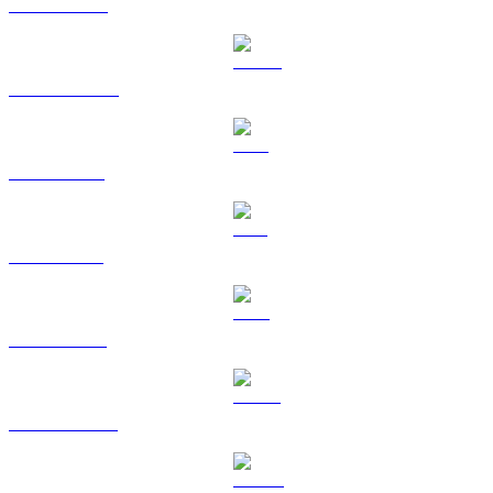
BNB til HKD
USDC til HKD
XRP til HKD
SOL til HKD
TRX til HKD
HYPE til HKD