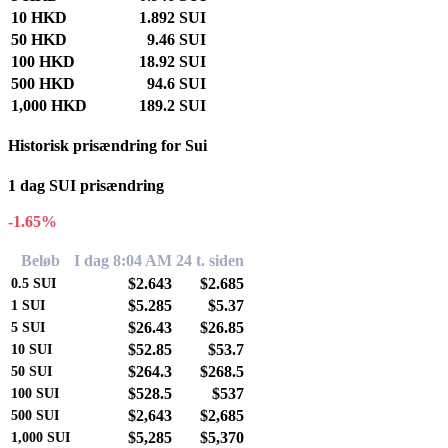
10 HKD
1.892 SUI
50 HKD
9.46 SUI
100 HKD
18.92 SUI
500 HKD
94.6 SUI
1,000 HKD
189.2 SUI
Historisk prisændring for Sui
1 dag SUI prisændring
-1.65%
Beløb
I dag 8:04 AM
24 t. siden
$2.643
$2.685
0.5
SUI
$5.285
$5.37
1
SUI
$26.43
$26.85
5
SUI
$52.85
$53.7
10
SUI
$264.3
$268.5
50
SUI
$528.5
$537
100
SUI
$2,643
$2,685
500
SUI
$5,285
$5,370
1,000
SUI