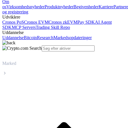
Om
os
Virksomhedsnyheder
Produktnyheder
Begivenheder
Karriere
Partner
og registrering
Udviklere
Cronos PoS
Cronos EVM
Cronos zkEVM
Pay SDK
AI Agent
SDK
MCP Servers
Trading Skill Repo
Uddannelse
Uddannelse
Bitcoin
Research
Markedsopdateringer
Marked
Sui
Livepris på Sui SUI