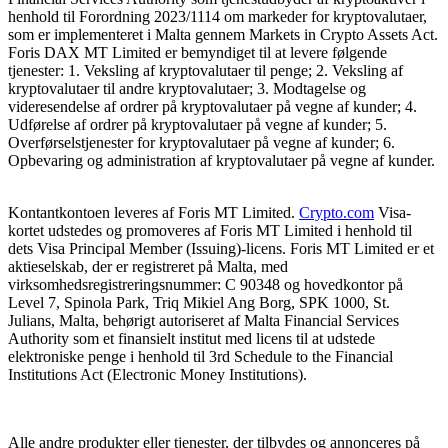
henhold til Forordning 2023/1114 om markeder for kryptovalutaer,
som er implementeret i Malta gennem Markets in Crypto Assets Act.
Foris DAX MT Limited er bemyndiget til at levere følgende
tjenester: 1. Veksling af kryptovalutaer til penge; 2. Veksling af
kryptovalutaer til andre kryptovalutaer; 3. Modtagelse og
videresendelse af ordrer på kryptovalutaer på vegne af kunder; 4.
Udførelse af ordrer på kryptovalutaer på vegne af kunder; 5.
Overførselstjenester for kryptovalutaer på vegne af kunder; 6.
Opbevaring og administration af kryptovalutaer på vegne af kunder.
Kontantkontoen leveres af Foris MT Limited.
Crypto.com
Visa-
kortet udstedes og promoveres af Foris MT Limited i henhold til
dets Visa Principal Member (Issuing)-licens. Foris MT Limited er et
aktieselskab, der er registreret på Malta, med
virksomhedsregistreringsnummer: C 90348 og hovedkontor på
Level 7, Spinola Park, Triq Mikiel Ang Borg, SPK 1000, St.
Julians, Malta, behørigt autoriseret af Malta Financial Services
Authority som et finansielt institut med licens til at udstede
elektroniske penge i henhold til 3rd Schedule to the Financial
Institutions Act (Electronic Money Institutions).
Alle andre produkter eller tjenester, der tilbydes og annonceres på