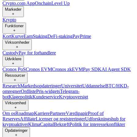
Crypto.com App
Onchain
Level Up
Markeder
+
Krypto
Funktioner
+
Kort
Kurve
Earn
Staking
DeFi-staking
Pay
Prime
Virksomheder
+
Custody
Pay for forhandlere
Udviklere
+
Cronos PoS
Cronos EVM
Cronos zkEVM
Pay SDK
AI Agent SDK
Ressourcer
+
Research
Markedsopdateringer
Universitet
Uddannelse
BTC/HKD-
omregner
Ordliste
Pris-widgets
Telegram-
bot
Klagepolitik
Kundeservice
Kryptooversigt
Virksomhed
+
Om os
Roadmap
Karriere
Partnere
Værdipapir
Proof of
Reserves
Affiliate
Licenser og registreringer
Udforskningshub for
kryptoaktiver
Klima
Capital
Bekræft
Politik for interessekonflikter
Opdateringer
+