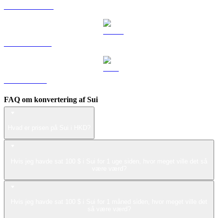
DOGE til HKD
USDS til HKD
LEO til HKD
FAQ om konvertering af Sui
Hvad er prisen på Sui i HKD?
Hvis jeg havde sat 100 $ i Sui for 1 uge siden, hvor meget ville det så
være værd?
Hvis jeg havde sat 100 $ i Sui for 1 måned siden, hvor meget ville det
så være værd?