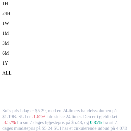
1H
24H
1W
1M
3M
6M
1Y
ALL
Sui (SUI) til HKD – valutakurs og
markedsdata
Sui's pris i dag er $5.29, med en 24-timers handelsvolumen på
$1.19B. SUI er
-1.65%
i de sidste 24 timer.
Den er i øjeblikket
-3.57%
fra sin 7-dages højestepris på $5.48,
og
0.85%
fra sit 7-
dages mindstepris på $5.24.
SUI har et cirkulerende udbud på 4.07B