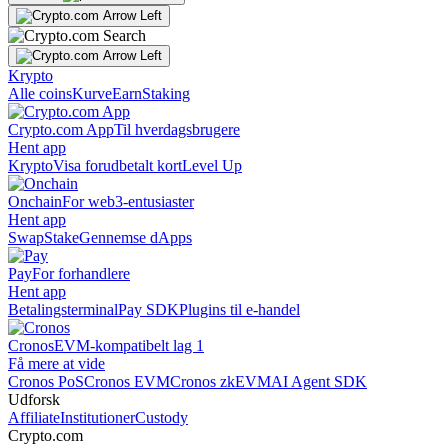
Krypto
Alle coins
Kurve
Earn
Staking
Crypto.com App
Til hverdagsbrugere
Hent app
Krypto
Visa forudbetalt kort
Level Up
Onchain
For web3-entusiaster
Hent app
Swap
Stake
Gennemse dApps
Pay
For forhandlere
Hent app
Betalingsterminal
Pay SDK
Plugins til e-handel
Cronos
EVM-kompatibelt lag 1
Få mere at vide
Cronos PoS
Cronos EVM
Cronos zkEVM
AI Agent SDK
Udforsk
Affiliate
Institutioner
Custody
Crypto.com