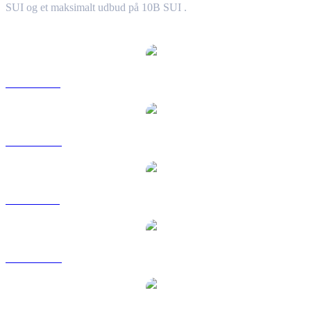
SUI og et maksimalt udbud på 10B SUI .
Populære Sui-konverteringspar
SUI til USD
SUI til AUD
SUI til BRL
SUI til CAD