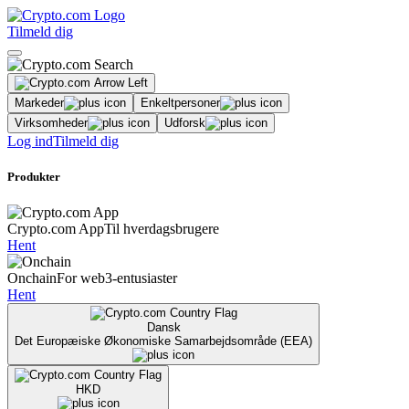
Tilmeld dig
Markeder
Enkeltpersoner
Virksomheder
Udforsk
Log ind
Tilmeld dig
Produkter
Crypto.com App
Til hverdagsbrugere
Hent
Onchain
For web3-entusiaster
Hent
Dansk
Det Europæiske Økonomiske Samarbejdsområde (EEA)
HKD