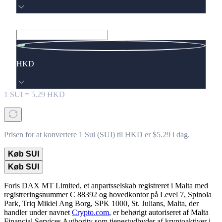
HKD
1
SUI
=
5.29
HKD
Prisen for at konvertere 1 Sui (SUI) til HKD er $5.29 i dag.
Køb SUI
Køb SUI
Foris DAX MT Limited, et anpartsselskab registreret i Malta med
registreringsnummer C 88392 og hovedkontor på Level 7, Spinola
Park, Triq Mikiel Ang Borg, SPK 1000, St. Julians, Malta, der
handler under navnet
Crypto.com
, er behørigt autoriseret af Malta
Financial Services Authority som tjenestudbyder af kryptoaktiver i