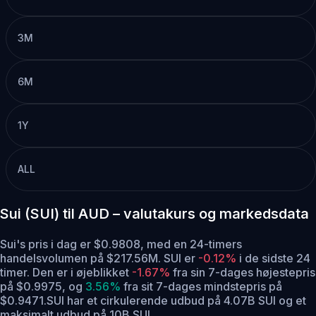
3M
6M
1Y
ALL
Sui (SUI) til AUD – valutakurs og markedsdata
Sui's pris i dag er $0.9808, med en 24-timers
handelsvolumen på $217.56M. SUI er
-0.12%
i de sidste 24
timer.
Den er i øjeblikket
-1.67%
fra sin 7-dages højestepris
på $0.9975,
og
3.56%
fra sit 7-dages mindstepris på
$0.9471.
SUI har et cirkulerende udbud på 4.07B SUI og et
maksimalt udbud på 10B SUI .