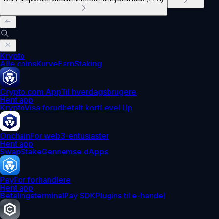
Krypto
Alle coins
Kurve
Earn
Staking
Crypto.com App
Til hverdagsbrugere
Hent app
Krypto
Visa forudbetalt kort
Level Up
Onchain
For web3-entusiaster
Hent app
Swap
Stake
Gennemse dApps
Pay
For forhandlere
Hent app
Betalingsterminal
Pay SDK
Plugins til e-handel