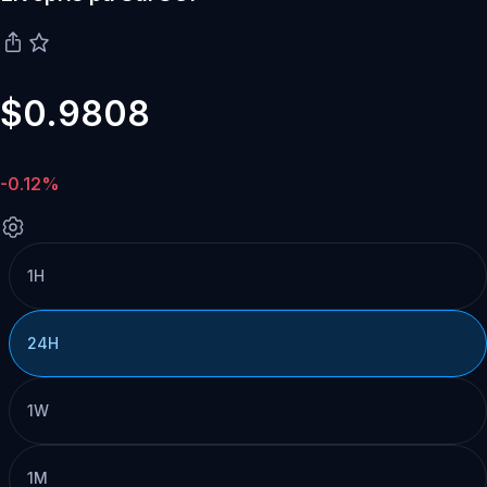
$0.9808
-0.12%
1H
24H
1W
1M