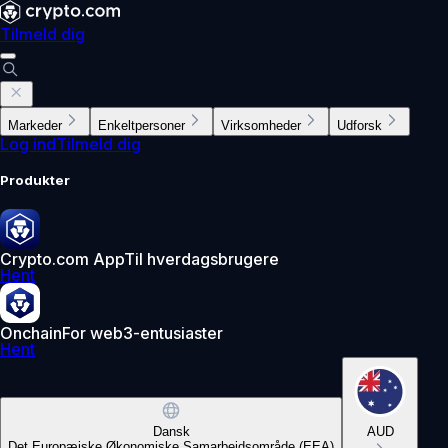
Tilmeld dig
Markeder
Enkeltpersoner
Virksomheder
Udforsk
Log ind
Tilmeld dig
Produkter
Crypto.com App
Til hverdagsbrugere
Hent
Onchain
For web3-entusiaster
Hent
Dansk
AUD
Det Europæiske Økonomiske Samarbejdsområde (EEA)