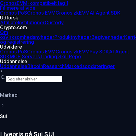
Cronos
EVM-kompatibelt lag 1
Få mere at vide
Cronos PoS
Cronos EVM
Cronos zkEVM
AI Agent SDK
Udforsk
Affiliate
Institutioner
Custody
Crypto.com
Om
os
Virksomhedsnyheder
Produktnyheder
Begivenheder
Karri
og registrering
Udviklere
Cronos PoS
Cronos EVM
Cronos zkEVM
Pay SDK
AI Agent
SDK
MCP Servers
Trading Skill Repo
Uddannelse
Uddannelse
Bitcoin
Research
Markedsopdateringer
Marked
Sui
Livepris på Sui SUI