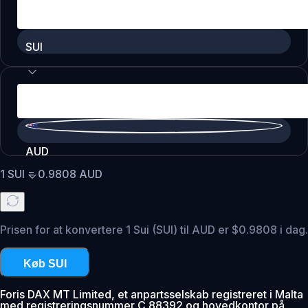
SUI
AUD
1
SUI
=
0.9808
AUD
Prisen for at konvertere 1 Sui (SUI) til AUD er $0.9808 i dag.
Køb SUI
Foris DAX MT Limited, et anpartsselskab registreret i Malta
med registreringsnummer C 88392 og hovedkontor på