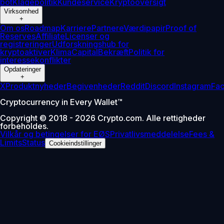
bot
Klagepolitik
Kundeservice
Kryptooversigt
Virksomhed
+
Om os
Roadmap
Karriere
Partnere
Værdipapir
Proof of
Reserves
Affiliate
Licenser og
registreringer
Udforskningshub for
kryptoaktiver
Klima
Capital
Bekræft
Politik for
interessekonflikter
Opdateringer
+
X
Produktnyheder
Begivenheder
Reddit
Discord
Instagram
Fa
Cryptocurrency in Every Wallet™
Copyright © 2018 - 2026 Crypto.com. Alle rettigheder
forbeholdes.
Vilkår og betingelser for EØS
Privatlivsmeddelelse
Fees &
Limits
Status
Cookieindstillinger