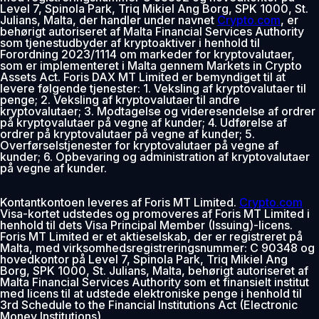
Level 7, Spinola Park, Triq Mikiel Ang Borg, SPK 1000, St.
Julians, Malta, der handler under navnet
Crypto.com
, er
behørigt autoriseret af Malta Financial Services Authority
som tjenestudbyder af kryptoaktiver i henhold til
Forordning 2023/1114 om markeder for kryptovalutaer,
som er implementeret i Malta gennem Markets in Crypto
Assets Act. Foris DAX MT Limited er bemyndiget til at
levere følgende tjenester: 1. Veksling af kryptovalutaer til
penge; 2. Veksling af kryptovalutaer til andre
kryptovalutaer; 3. Modtagelse og videresendelse af ordrer
på kryptovalutaer på vegne af kunder; 4. Udførelse af
ordrer på kryptovalutaer på vegne af kunder; 5.
Overførselstjenester for kryptovalutaer på vegne af
kunder; 6. Opbevaring og administration af kryptovalutaer
på vegne af kunder.
Kontantkontoen leveres af Foris MT Limited.
Crypto.com
Visa-kortet udstedes og promoveres af Foris MT Limited i
henhold til dets Visa Principal Member (Issuing)-licens.
Foris MT Limited er et aktieselskab, der er registreret på
Malta, med virksomhedsregistreringsnummer: C 90348 og
hovedkontor på Level 7, Spinola Park, Triq Mikiel Ang
Borg, SPK 1000, St. Julians, Malta, behørigt autoriseret af
Malta Financial Services Authority som et finansielt institut
med licens til at udstede elektroniske penge i henhold til
3rd Schedule to the Financial Institutions Act (Electronic
Money Institutions).