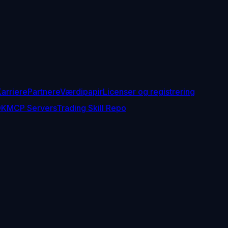
arriere
Partnere
Værdipapir
Licenser og registrering
DK
MCP Servers
Trading Skill Repo