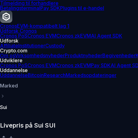
Tilmelding til forhandlere
Betalingsterminal
Pay SDK
Plugins til e-handel
Cronos
EVM-kompatibelt lag 1
Udforsk Cronos
Cronos PoS
Cronos EVM
Cronos zkEVM
AI Agent SDK
Udforsk
Affiliate
Institutioner
Custody
Crypto.com
Om os
Virksomhedsnyheder
Produktnyheder
Begivenheder
K
Udviklere
Cronos PoS
Cronos EVM
Cronos zkEVM
Pay SDK
AI Agent S
Uddannelse
Uddannelse
Bitcoin
Research
Markedsopdateringer
Marked
Sui
Livepris på Sui SUI