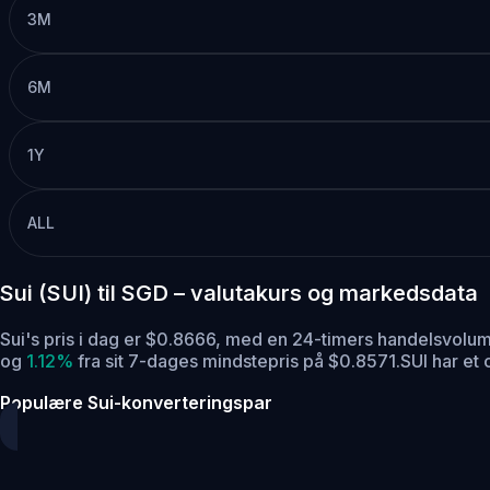
3M
6M
1Y
ALL
Sui (SUI) til SGD – valutakurs og markedsdata
Sui's pris i dag er $0.8666, med en 24-timers handelsvol
og
1.12%
fra sit 7-dages mindstepris på $0.8571.
SUI har et
Populære Sui-konverteringspar