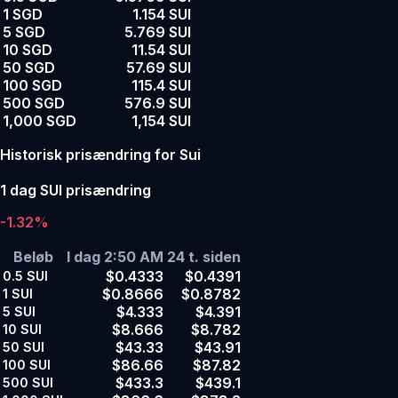
1 SGD
1.154 SUI
5 SGD
5.769 SUI
10 SGD
11.54 SUI
50 SGD
57.69 SUI
100 SGD
115.4 SUI
500 SGD
576.9 SUI
1,000 SGD
1,154 SUI
Historisk prisændring for Sui
1 dag SUI prisændring
-1.32%
Beløb
I dag 2:50 AM
24 t. siden
$0.4333
$0.4391
0.5
SUI
$0.8666
$0.8782
1
SUI
$4.333
$4.391
5
SUI
$8.666
$8.782
10
SUI
$43.33
$43.91
50
SUI
$86.66
$87.82
100
SUI
$433.3
$439.1
500
SUI