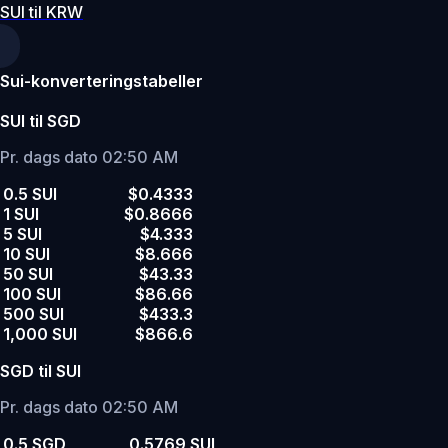
SUI til KRW
Sui-konverteringstabeller
SUI til SGD
Pr. dags dato 02:50 AM
0.5 SUI
$0.4333
1 SUI
$0.8666
5 SUI
$4.333
10 SUI
$8.666
50 SUI
$43.33
100 SUI
$86.66
500 SUI
$433.3
1,000 SUI
$866.6
SGD til SUI
Pr. dags dato 02:50 AM
0.5 SGD
0.5769 SUI