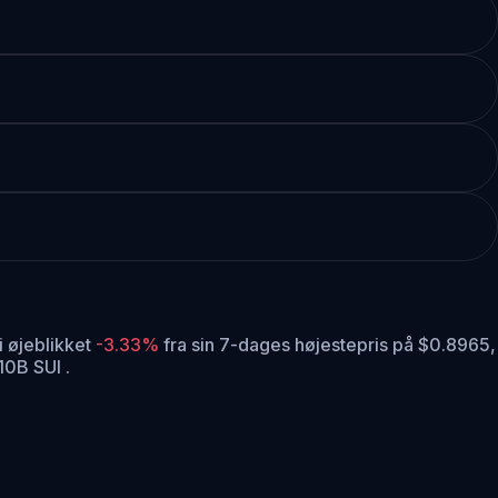
i øjeblikket
-3.33%
fra sin 7-dages højestepris på $0.8965,
10B SUI .