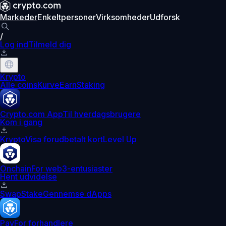
Markeder
Enkeltpersoner
Virksomheder
Udforsk
/
Log ind
Tilmeld dig
Krypto
Alle coins
Kurve
Earn
Staking
Crypto.com App
Til hverdagsbrugere
Kom i gang
Krypto
Visa forudbetalt kort
Level Up
Onchain
For web3-entusiaster
Hent udvidelse
Swap
Stake
Gennemse dApps
Pay
For forhandlere