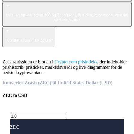
Hvis jeg havde indsat 100 $ i Zcash for 1 år siden, hvor meget ville det
så være værd?
Hvordan køber man Zcash?
Zcash-prissiden er blot en i
Crypto.com prisindeks
, der indeholder
prishistorik, pristicker, markedsværdi og live-diagrammer for de
bedste kryptovalutaer.
Konverter Zcash (ZEC) til United States Dollar (USD)
ZEC
to
USD
ZEC