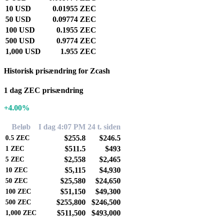
10 USD
0.01955 ZEC
50 USD
0.09774 ZEC
100 USD
0.1955 ZEC
500 USD
0.9774 ZEC
1,000 USD
1.955 ZEC
Historisk prisændring for Zcash
1 dag ZEC prisændring
+4.00%
Beløb
I dag 4:07 PM
24 t. siden
$255.8
$246.5
0.5
ZEC
$511.5
$493
1
ZEC
$2,558
$2,465
5
ZEC
$5,115
$4,930
10
ZEC
$25,580
$24,650
50
ZEC
$51,150
$49,300
100
ZEC
$255,800
$246,500
500
ZEC
$511,500
$493,000
1,000
ZEC