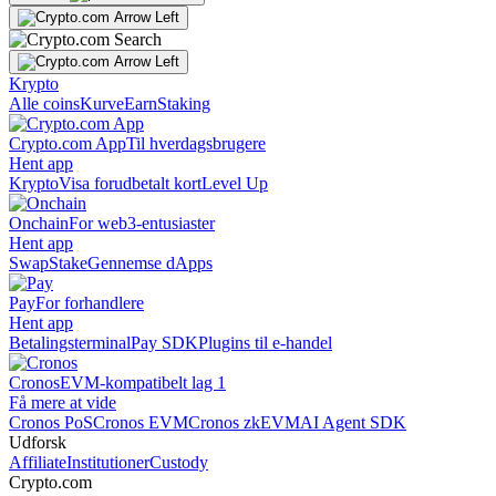
Krypto
Alle coins
Kurve
Earn
Staking
Crypto.com App
Til hverdagsbrugere
Hent app
Krypto
Visa forudbetalt kort
Level Up
Onchain
For web3-entusiaster
Hent app
Swap
Stake
Gennemse dApps
Pay
For forhandlere
Hent app
Betalingsterminal
Pay SDK
Plugins til e-handel
Cronos
EVM-kompatibelt lag 1
Få mere at vide
Cronos PoS
Cronos EVM
Cronos zkEVM
AI Agent SDK
Udforsk
Affiliate
Institutioner
Custody
Crypto.com