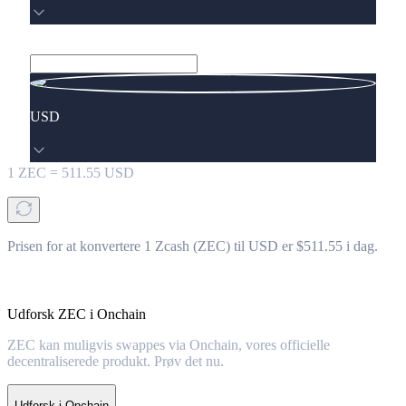
USD
1
ZEC
=
511.55
USD
Prisen for at konvertere 1 Zcash (ZEC) til USD er $511.55 i dag.
Udforsk ZEC i Onchain
ZEC kan muligvis swappes via Onchain, vores officielle
decentraliserede produkt. Prøv det nu.
Udforsk i Onchain