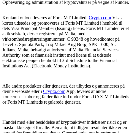
Opbevaring og administration af kryptovalutaer på vegne af kunder.
Kontantkontoen leveres af Foris MT Limited.
Crypto.com
Visa-
kortet udstedes og promoveres af Foris MT Limited i henhold til
dets Visa Principal Member (Issuing)-licens. Foris MT Limited er et
aktieselskab, der er registreret på Malta, med
virksomhedsregistreringsnummer: C 90348 og hovedkontor på
Level 7, Spinola Park, Triq Mikiel Ang Borg, SPK 1000, St.
Julians, Malta, behørigt autoriseret af Malta Financial Services
Authority som et finansielt institut med licens til at udstede
elektroniske penge i henhold til 3rd Schedule to the Financial
Institutions Act (Electronic Money Institutions).
Alle andre produkter eller tjenester, der tilbydes og annonceres på
denne webside eller i
Crypto.com
App, leveres af andre
koncernselskaber og falder ikke ind under Foris DAX MT Limiteds
or Foris MT Limiteds regulerede tjenester.
Handel med eller besiddelse af kryptoaktiver indebærer risici og er
måske ikke egnet for alle. Bemærk, at tidligere resultater ikke er en
garanti for fremtidige resultater. Overvej nøje, om investering i