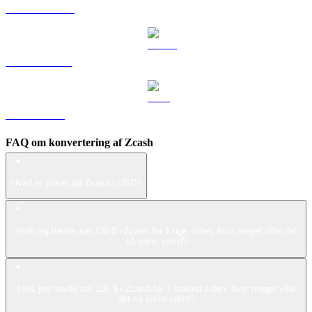
DOGE til USD
USDS til USD
LEO til USD
FAQ om konvertering af Zcash
Hvad er prisen på Zcash i USD?
Hvis jeg havde sat 100 $ i Zcash for 1 uge siden, hvor meget ville det
så være værd?
Hvis jeg havde sat 100 $ i Zcash for 1 måned siden, hvor meget ville
det så være værd?