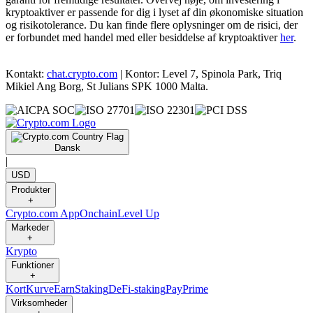
kryptoaktiver er passende for dig i lyset af din økonomiske situation
og risikotolerance. Du kan finde flere oplysninger om de risici, der
er forbundet med handel med eller besiddelse af kryptoaktiver
her
.
Kontakt:
chat.crypto.com
| Kontor: Level 7, Spinola Park, Triq
Mikiel Ang Borg, St Julians SPK 1000 Malta.
Dansk
|
USD
Produkter
+
Crypto.com App
Onchain
Level Up
Markeder
+
Krypto
Funktioner
+
Kort
Kurve
Earn
Staking
DeFi-staking
Pay
Prime
Virksomheder