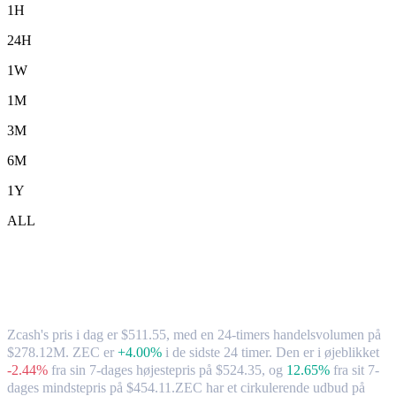
1H
24H
1W
1M
3M
6M
1Y
ALL
Zcash (ZEC) til USD – valutakurs og
markedsdata
Zcash's pris i dag er $511.55, med en 24-timers handelsvolumen på
$278.12M. ZEC er
+4.00%
i de sidste 24 timer.
Den er i øjeblikket
-2.44%
fra sin 7-dages højestepris på $524.35,
og
12.65%
fra sit 7-
dages mindstepris på $454.11.
ZEC har et cirkulerende udbud på