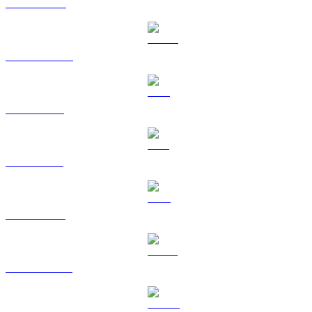
BNB til USD
USDC til USD
XRP til USD
SOL til USD
TRX til USD
HYPE til USD