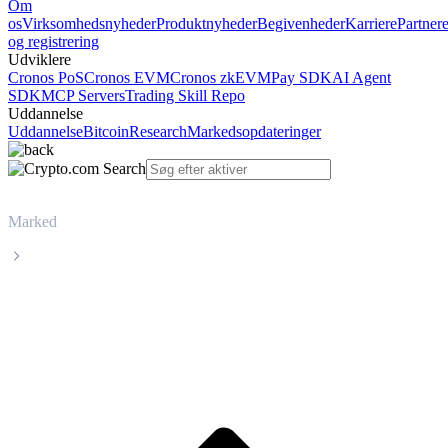
Om
os
Virksomhedsnyheder
Produktnyheder
Begivenheder
Karriere
Partner
og registrering
Udviklere
Cronos PoS
Cronos EVM
Cronos zkEVM
Pay SDK
AI Agent
SDK
MCP Servers
Trading Skill Repo
Uddannelse
Uddannelse
Bitcoin
Research
Markedsopdateringer
Marked
Zcash
Livepris på Zcash ZEC