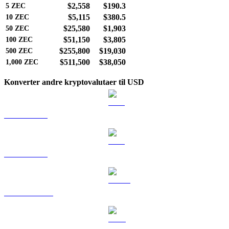
$2,558
$190.3
5
ZEC
$5,115
$380.5
10
ZEC
$25,580
$1,903
50
ZEC
$51,150
$3,805
100
ZEC
$255,800
$19,030
500
ZEC
$511,500
$38,050
1,000
ZEC
Konverter andre kryptovalutaer til USD
BTC til USD
ETH til USD
USDT til USD