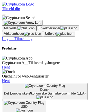
Tilmeld dig
Markeder
Enkeltpersoner
Virksomheder
Udforsk
Log ind
Tilmeld dig
Produkter
Crypto.com App
Til hverdagsbrugere
Hent
Onchain
For web3-entusiaster
Hent
Dansk
Det Europæiske Økonomiske Samarbejdsområde (EEA)
USD