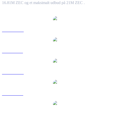
16.81M ZEC og et maksimalt udbud på 21M ZEC .
Populære Zcash-konverteringspar
ZEC til AUD
ZEC til BRL
ZEC til CAD
ZEC til EUR