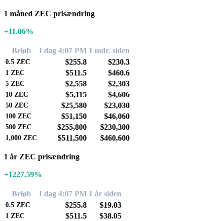
1 måned ZEC prisændring
+11.06%
Beløb
I dag 4:07 PM
1 mdr. siden
$255.8
$230.3
0.5
ZEC
$511.5
$460.6
1
ZEC
$2,558
$2,303
5
ZEC
$5,115
$4,606
10
ZEC
$25,580
$23,030
50
ZEC
$51,150
$46,060
100
ZEC
$255,800
$230,300
500
ZEC
$511,500
$460,600
1,000
ZEC
1 år ZEC prisændring
+1227.59%
Beløb
I dag 4:07 PM
1 år siden
$255.8
$19.03
0.5
ZEC
$511.5
$38.05
1
ZEC