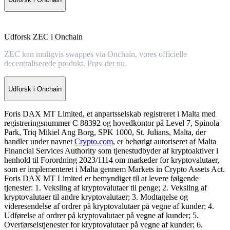
Udforsk ZEC i Onchain
ZEC kan muligvis swappes via Onchain, vores officielle
decentraliserede produkt. Prøv det nu.
Udforsk i Onchain
Foris DAX MT Limited, et anpartsselskab registreret i Malta med
registreringsnummer C 88392 og hovedkontor på Level 7, Spinola
Park, Triq Mikiel Ang Borg, SPK 1000, St. Julians, Malta, der
handler under navnet
Crypto.com
, er behørigt autoriseret af Malta
Financial Services Authority som tjenestudbyder af kryptoaktiver i
henhold til Forordning 2023/1114 om markeder for kryptovalutaer,
som er implementeret i Malta gennem Markets in Crypto Assets Act.
Foris DAX MT Limited er bemyndiget til at levere følgende
tjenester: 1. Veksling af kryptovalutaer til penge; 2. Veksling af
kryptovalutaer til andre kryptovalutaer; 3. Modtagelse og
videresendelse af ordrer på kryptovalutaer på vegne af kunder; 4.
Udførelse af ordrer på kryptovalutaer på vegne af kunder; 5.
Overførselstjenester for kryptovalutaer på vegne af kunder; 6.