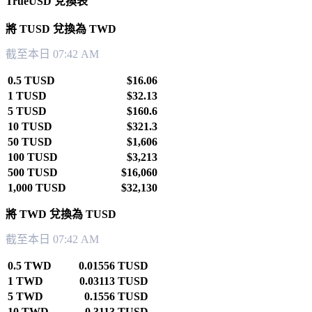
TrueUSD 兌換表
將 TUSD 兌換為 TWD
截至本日 07:42 AM
0.5 TUSD
$16.06
1 TUSD
$32.13
5 TUSD
$160.6
10 TUSD
$321.3
50 TUSD
$1,606
100 TUSD
$3,213
500 TUSD
$16,060
1,000 TUSD
$32,130
將 TWD 兌換為 TUSD
截至本日 07:42 AM
0.5 TWD
0.01556 TUSD
1 TWD
0.03113 TUSD
5 TWD
0.1556 TUSD
10 TWD
0.3113 TUSD