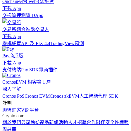
Onchain
適合 web3 愛好者
下載 App
交換
質押
瀏覽 DApp
交易所
適合進階交易人
下載 App
機構
託管
API 及 FIX 4.4
TradingView
預測
Pay
商戶版
下載 App
支付終端
Pay SDK
電商插件
Cronos
EVM 相容第 1 層
深入了解
Cronos PoS
Cronos EVM
Cronos zkEVM
人工智能代理 SDK
計劃
聯盟
莊家
VIP 平台
Crypto.com
關於我們
公司動態
產品新訊
活動
人才招募
合作夥伴
安全性
牌照
與註冊