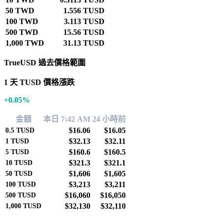
50 TWD
1.556 TUSD
100 TWD
3.113 TUSD
500 TWD
15.56 TUSD
1,000 TWD
31.13 TUSD
TrueUSD 過去價格範圍
1 天 TUSD 價格漲跌
+0.05%
金額
本日 7:42 AM
24 小時前
$16.06
$16.05
0.5
TUSD
$32.13
$32.11
1
TUSD
$160.6
$160.5
5
TUSD
$321.3
$321.1
10
TUSD
$1,606
$1,605
50
TUSD
$3,213
$3,211
100
TUSD
$16,060
$16,050
500
TUSD
$32,130
$32,110
1,000
TUSD