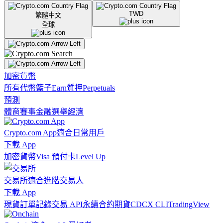
TWD
繁體中文
全球
加密貨幣
所有代幣
籃子
Earn
質押
Perpetuals
預測
體育賽事
金融
選舉
經濟
Crypto.com App
適合日常用戶
下載 App
加密貨幣
Visa 預付卡
Level Up
交易所
適合進階交易人
下載 App
現貨訂單記錄
交易 API
永續合約期貨
CDCX CLI
TradingView