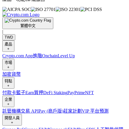
繁體中文
|
TWD
產品
+
Crypto.com App
進階
Onchain
Level Up
市場
+
加密貨幣
特點
+
付款卡
籃子
Earn
質押
DeFi Staking
Pay
Prime
NFT
企業
+
託管
機構
交易 API
Pay (商戶版)
莊家計劃
VIP 平台
預測
開發人員
+