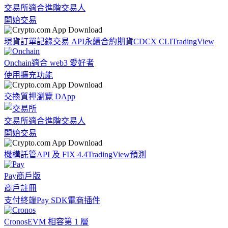
交易所
適合進階交易人
開始交易
現貨訂單記錄
交易 API
永續合約期貨
CDCX CLI
TradingView
Onchain
適合 web3 愛好者
使用擴充功能
交換
質押
瀏覽 DApp
交易所
適合進階交易人
開始交易
機構
託管
API 及 FIX 4.4
TradingView
預測
Pay
商戶版
商戶註冊
支付終端
Pay SDK
電商插件
Cronos
EVM 相容第 1 層