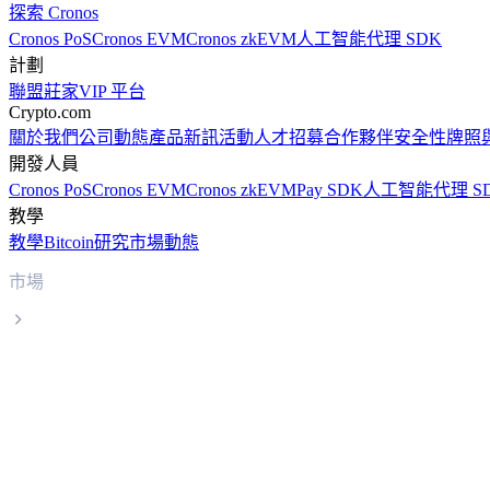
探索 Cronos
Cronos PoS
Cronos EVM
Cronos zkEVM
人工智能代理 SDK
計劃
聯盟
莊家
VIP 平台
Crypto.com
關於我們
公司動態
產品新訊
活動
人才招募
合作夥伴
安全性
牌照
開發人員
Cronos PoS
Cronos EVM
Cronos zkEVM
Pay SDK
人工智能代理 S
教學
教學
Bitcoin
研究
市場動態
市場
TrueUSD
TrueUSD TUSD 實時價格