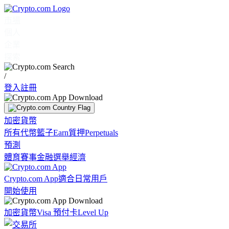
市場
個人
企業
探索
/
登入
註冊
加密貨幣
所有代幣
籃子
Earn
質押
Perpetuals
預測
體育賽事
金融
選舉
經濟
Crypto.com App
適合日常用戶
開始使用
加密貨幣
Visa 預付卡
Level Up