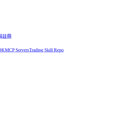
與註冊
DK
MCP Servers
Trading Skill Repo