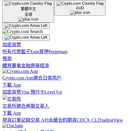
AUD
繁體中文
全球
加密貨幣
所有代幣
籃子
Earn
質押
Perpetuals
預測
體育賽事
金融
選舉
經濟
Crypto.com App
適合日常用戶
下載 App
加密貨幣
Visa 預付卡
Level Up
交易所
適合進階交易人
下載 App
現貨訂單記錄
交易 API
永續合約期貨
CDCX CLI
TradingView