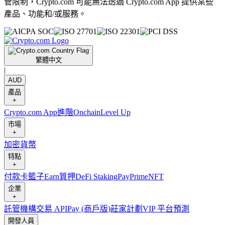
管限制，Crypto.com 可能無法透過 Crypto.com App 提供某些
產品、功能和/或服務。
繁體中文
|
AUD
產品
+
Crypto.com App
進階
Onchain
Level Up
市場
+
加密貨幣
特點
+
付款卡
籃子
Earn
質押
DeFi Staking
Pay
Prime
NFT
企業
+
託管
機構
交易 API
Pay (商戶版)
莊家計劃
VIP 平台
預測
開發人員