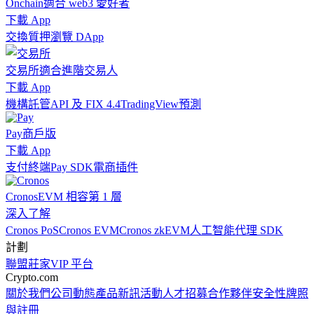
Onchain
適合 web3 愛好者
下載 App
交換
質押
瀏覽 DApp
交易所
適合進階交易人
下載 App
機構
託管
API 及 FIX 4.4
TradingView
預測
Pay
商戶版
下載 App
支付終端
Pay SDK
電商插件
Cronos
EVM 相容第 1 層
深入了解
Cronos PoS
Cronos EVM
Cronos zkEVM
人工智能代理 SDK
計劃
聯盟
莊家
VIP 平台
Crypto.com
關於我們
公司動態
產品新訊
活動
人才招募
合作夥伴
安全性
牌照
與註冊