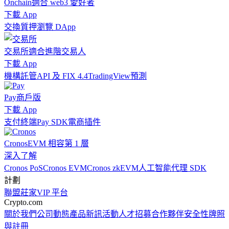
Onchain
適合 web3 愛好者
下載 App
交換
質押
瀏覽 DApp
交易所
適合進階交易人
下載 App
機構
託管
API 及 FIX 4.4
TradingView
預測
Pay
商戶版
下載 App
支付終端
Pay SDK
電商插件
Cronos
EVM 相容第 1 層
深入了解
Cronos PoS
Cronos EVM
Cronos zkEVM
人工智能代理 SDK
計劃
聯盟
莊家
VIP 平台
Crypto.com
關於我們
公司動態
產品新訊
活動
人才招募
合作夥伴
安全性
牌照
與註冊