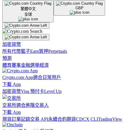
GBP
繁體中文
全球
加密貨幣
所有代幣
籃子
Earn
質押
Perpetuals
預測
體育賽事
金融
選舉
經濟
Crypto.com App
適合日常用戶
下載 App
加密貨幣
Visa 預付卡
Level Up
交易所
適合進階交易人
下載 App
現貨訂單記錄
交易 API
永續合約期貨
CDCX CLI
TradingView