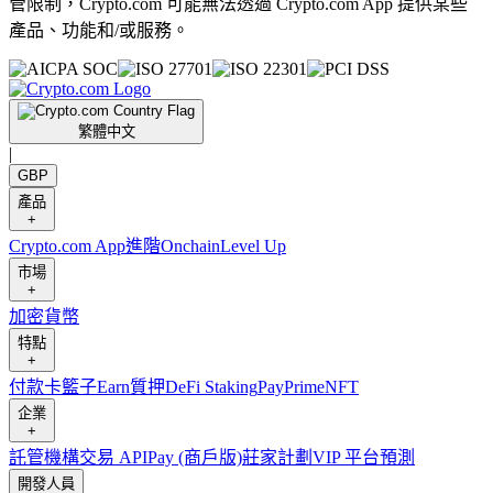
管限制，Crypto.com 可能無法透過 Crypto.com App 提供某些
產品、功能和/或服務。
繁體中文
|
GBP
產品
+
Crypto.com App
進階
Onchain
Level Up
市場
+
加密貨幣
特點
+
付款卡
籃子
Earn
質押
DeFi Staking
Pay
Prime
NFT
企業
+
託管
機構
交易 API
Pay (商戶版)
莊家計劃
VIP 平台
預測
開發人員