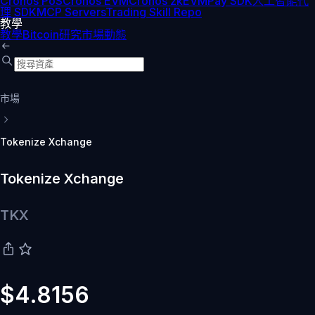
Cronos PoS
Cronos EVM
Cronos zkEVM
Pay SDK
人工智能代
理 SDK
MCP Servers
Trading Skill Repo
教學
教學
Bitcoin
研究
市場動態
市場
Tokenize Xchange
Tokenize Xchange
TKX
$4.8156