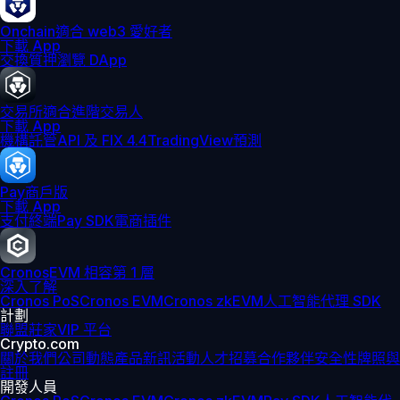
Onchain
適合 web3 愛好者
下載 App
交換
質押
瀏覽 DApp
交易所
適合進階交易人
下載 App
機構
託管
API 及 FIX 4.4
TradingView
預測
Pay
商戶版
下載 App
支付終端
Pay SDK
電商插件
Cronos
EVM 相容第 1 層
深入了解
Cronos PoS
Cronos EVM
Cronos zkEVM
人工智能代理 SDK
計劃
聯盟
莊家
VIP 平台
Crypto.com
關於我們
公司動態
產品新訊
活動
人才招募
合作夥伴
安全性
牌照與
註冊
開發人員