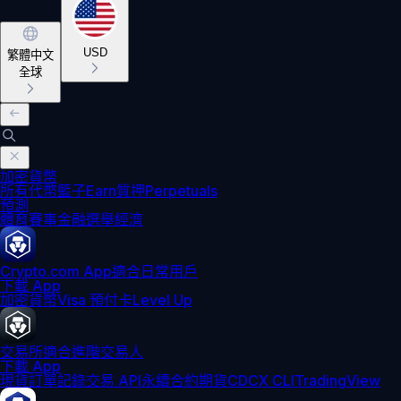
USD
繁體中文
全球
加密貨幣
所有代幣
籃子
Earn
質押
Perpetuals
預測
體育賽事
金融
選舉
經濟
Crypto.com App
適合日常用戶
下載 App
加密貨幣
Visa 預付卡
Level Up
交易所
適合進階交易人
下載 App
現貨訂單記錄
交易 API
永續合約期貨
CDCX CLI
TradingView