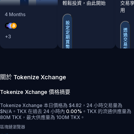
輕鬆投資，由此開始
交易
用
4
Months
設
定
透
定
過
+
3
期
交
買
易
幣
所
買
賣
關於 Tokenize Xchange
Tokenize Xchange
價格摘要
Tokenize Xchange 本日價格為 $4.82，24 小時交易量為
$N/A。TKX 在過去 24 小時內
0.00%
。
TKX 的流通供應量為
80M TKX，最大供應量為 100M TKX。
區塊鏈瀏覽器