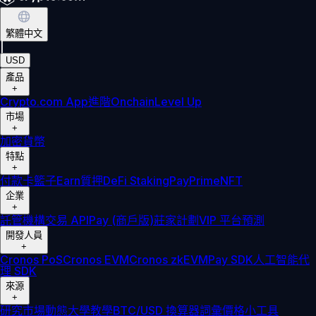
繁體中文
|
USD
產品
+
Crypto.com App
進階
Onchain
Level Up
市場
+
加密貨幣
特點
+
付款卡
籃子
Earn
質押
DeFi Staking
Pay
Prime
NFT
企業
+
託管
機構
交易 API
Pay (商戶版)
莊家計劃
VIP 平台
預測
開發人員
+
Cronos PoS
Cronos EVM
Cronos zkEVM
Pay SDK
人工智能代
理 SDK
來源
+
研究
市場動態
大學
教學
BTC/USD 換算器
詞彙
價格小工具