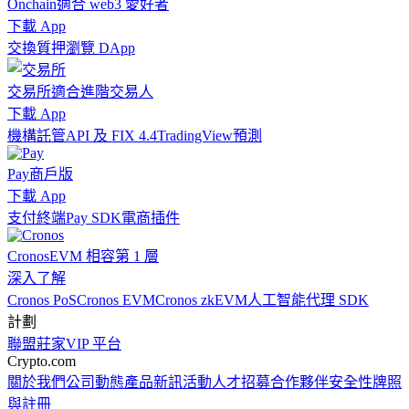
Onchain
適合 web3 愛好者
下載 App
交換
質押
瀏覽 DApp
交易所
適合進階交易人
下載 App
機構
託管
API 及 FIX 4.4
TradingView
預測
Pay
商戶版
下載 App
支付終端
Pay SDK
電商插件
Cronos
EVM 相容第 1 層
深入了解
Cronos PoS
Cronos EVM
Cronos zkEVM
人工智能代理 SDK
計劃
聯盟
莊家
VIP 平台
Crypto.com
關於我們
公司動態
產品新訊
活動
人才招募
合作夥伴
安全性
牌照
與註冊