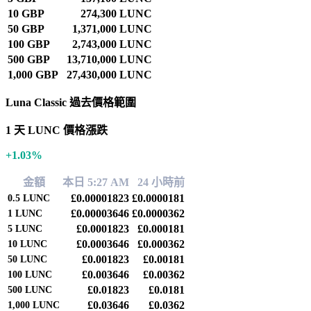
10 GBP
274,300 LUNC
50 GBP
1,371,000 LUNC
100 GBP
2,743,000 LUNC
500 GBP
13,710,000 LUNC
1,000 GBP
27,430,000 LUNC
Luna Classic 過去價格範圍
1 天 LUNC 價格漲跌
+1.03%
金額
本日 5:27 AM
24 小時前
£0.00001823
£0.0000181
0.5
LUNC
£0.00003646
£0.0000362
1
LUNC
£0.0001823
£0.000181
5
LUNC
£0.0003646
£0.000362
10
LUNC
£0.001823
£0.00181
50
LUNC
£0.003646
£0.00362
100
LUNC
£0.01823
£0.0181
500
LUNC
£0.03646
£0.0362
1,000
LUNC