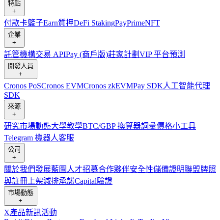
特點
+
付款卡
籃子
Earn
質押
DeFi Staking
Pay
Prime
NFT
企業
+
託管
機構
交易 API
Pay (商戶版)
莊家計劃
VIP 平台
預測
開發人員
+
Cronos PoS
Cronos EVM
Cronos zkEVM
Pay SDK
人工智能代理
SDK
來源
+
研究
市場動態
大學
教學
BTC/GBP 換算器
詞彙
價格小工具
Telegram 機器人
客服
公司
+
關於我們
發展藍圖
人才招募
合作夥伴
安全性
儲備證明
聯盟
牌照
與註冊
上架
減排承諾
Capital
驗證
市場動態
+
X
產品新訊
活動