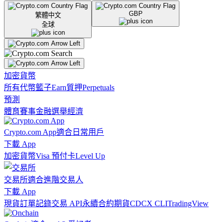
GBP
繁體中文
全球
加密貨幣
所有代幣
籃子
Earn
質押
Perpetuals
預測
體育賽事
金融
選舉
經濟
Crypto.com App
適合日常用戶
下載 App
加密貨幣
Visa 預付卡
Level Up
交易所
適合進階交易人
下載 App
現貨訂單記錄
交易 API
永續合約期貨
CDCX CLI
TradingView