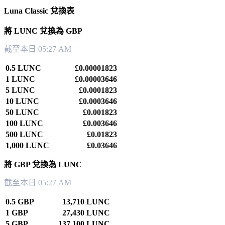
Luna Classic 兌換表
將 LUNC 兌換為 GBP
截至本日 05:27 AM
0.5 LUNC
£0.00001823
1 LUNC
£0.00003646
5 LUNC
£0.0001823
10 LUNC
£0.0003646
50 LUNC
£0.001823
100 LUNC
£0.003646
500 LUNC
£0.01823
1,000 LUNC
£0.03646
將 GBP 兌換為 LUNC
截至本日 05:27 AM
0.5 GBP
13,710 LUNC
1 GBP
27,430 LUNC
5 GBP
137,100 LUNC