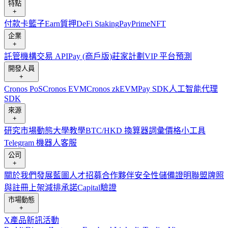
特點
+
付款卡
籃子
Earn
質押
DeFi Staking
Pay
Prime
NFT
企業
+
託管
機構
交易 API
Pay (商戶版)
莊家計劃
VIP 平台
預測
開發人員
+
Cronos PoS
Cronos EVM
Cronos zkEVM
Pay SDK
人工智能代理
SDK
來源
+
研究
市場動態
大學
教學
BTC/HKD 換算器
詞彙
價格小工具
Telegram 機器人
客服
公司
+
關於我們
發展藍圖
人才招募
合作夥伴
安全性
儲備證明
聯盟
牌照
與註冊
上架
減排承諾
Capital
驗證
市場動態
+
X
產品新訊
活動