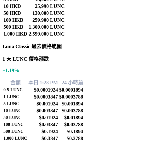
10 HKD
25,990 LUNC
50 HKD
130,000 LUNC
100 HKD
259,900 LUNC
500 HKD
1,300,000 LUNC
1,000 HKD
2,599,000 LUNC
Luna Classic 過去價格範圍
1 天 LUNC 價格漲跌
+1.19%
金額
本日 1:28 PM
24 小時前
$0.0001924
$0.0001894
0.5
LUNC
$0.0003847
$0.0003788
1
LUNC
$0.001924
$0.001894
5
LUNC
$0.003847
$0.003788
10
LUNC
$0.01924
$0.01894
50
LUNC
$0.03847
$0.03788
100
LUNC
$0.1924
$0.1894
500
LUNC
$0.3847
$0.3788
1,000
LUNC