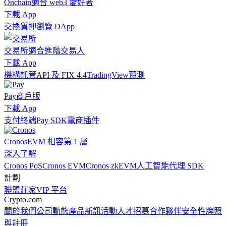
Onchain
適合 web3 愛好者
下載 App
交換
質押
瀏覽 DApp
交易所
適合進階交易人
下載 App
機構
託管
API 及 FIX 4.4
TradingView
預測
Pay
商戶版
下載 App
支付終端
Pay SDK
電商插件
Cronos
EVM 相容第 1 層
深入了解
Cronos PoS
Cronos EVM
Cronos zkEVM
人工智能代理 SDK
計劃
聯盟
莊家
VIP 平台
Crypto.com
關於我們
公司動態
產品新訊
活動
人才招募
合作夥伴
安全性
牌照
與註冊