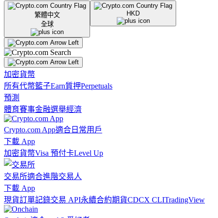
HKD
繁體中文
全球
加密貨幣
所有代幣
籃子
Earn
質押
Perpetuals
預測
體育賽事
金融
選舉
經濟
Crypto.com App
適合日常用戶
下載 App
加密貨幣
Visa 預付卡
Level Up
交易所
適合進階交易人
下載 App
現貨訂單記錄
交易 API
永續合約期貨
CDCX CLI
TradingView