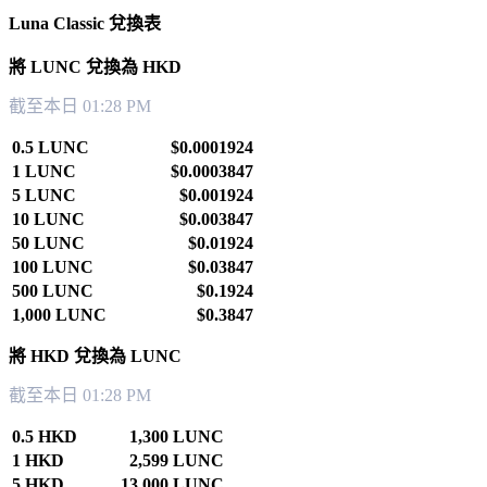
Luna Classic 兌換表
將 LUNC 兌換為 HKD
截至本日 01:28 PM
0.5 LUNC
$0.0001924
1 LUNC
$0.0003847
5 LUNC
$0.001924
10 LUNC
$0.003847
50 LUNC
$0.01924
100 LUNC
$0.03847
500 LUNC
$0.1924
1,000 LUNC
$0.3847
將 HKD 兌換為 LUNC
截至本日 01:28 PM
0.5 HKD
1,300 LUNC
1 HKD
2,599 LUNC
5 HKD
13,000 LUNC