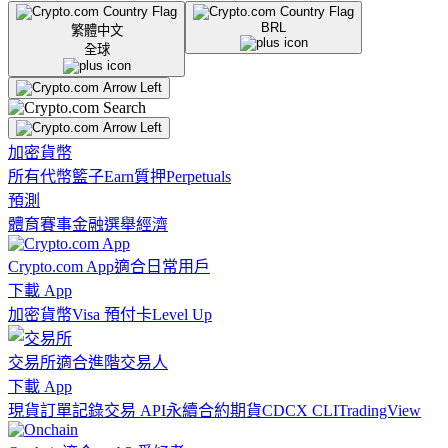
BRL
繁體中文
全球
加密貨幣
所有代幣
籃子
Earn
質押
Perpetuals
預測
體育賽事
金融
選舉
經濟
Crypto.com App
適合日常用戶
下載 App
加密貨幣
Visa 預付卡
Level Up
交易所
適合進階交易人
下載 App
現貨訂單記錄
交易 API
永續合約期貨
CDCX CLI
TradingView