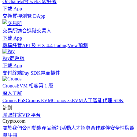
Onchain
適合 web3 愛好者
下載 App
交換
質押
瀏覽 DApp
交易所
適合進階交易人
下載 App
機構
託管
API 及 FIX 4.4
TradingView
預測
Pay
商戶版
下載 App
支付終端
Pay SDK
電商插件
Cronos
EVM 相容第 1 層
深入了解
Cronos PoS
Cronos EVM
Cronos zkEVM
人工智能代理 SDK
計劃
聯盟
莊家
VIP 平台
Crypto.com
關於我們
公司動態
產品新訊
活動
人才招募
合作夥伴
安全性
牌照
與註冊