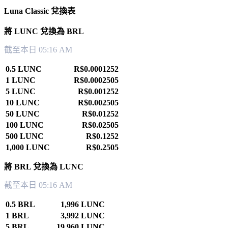
Luna Classic 兌換表
將 LUNC 兌換為 BRL
截至本日 05:16 AM
0.5 LUNC
R$0.0001252
1 LUNC
R$0.0002505
5 LUNC
R$0.001252
10 LUNC
R$0.002505
50 LUNC
R$0.01252
100 LUNC
R$0.02505
500 LUNC
R$0.1252
1,000 LUNC
R$0.2505
將 BRL 兌換為 LUNC
截至本日 05:16 AM
0.5 BRL
1,996 LUNC
1 BRL
3,992 LUNC
5 BRL
19,960 LUNC