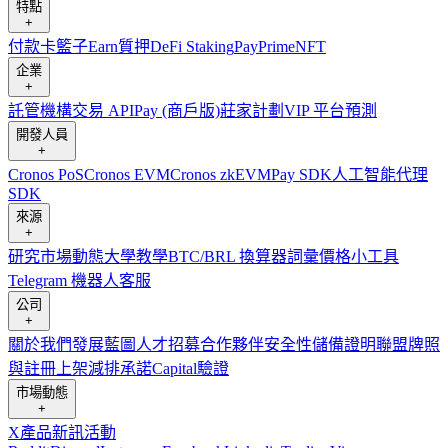
特點
+
付款卡
籃子
Earn
質押
DeFi Staking
Pay
Prime
NFT
企業
+
託管
機構
交易 API
Pay (商戶版)
莊家計劃
VIP 平台
預測
開發人員
+
Cronos PoS
Cronos EVM
Cronos zkEVM
Pay SDK
人工智能代理
SDK
來源
+
研究
市場動態
大學
教學
BTC/BRL 換算器
詞彙
價格小工具
Telegram 機器人
客服
公司
+
關於我們
發展藍圖
人才招募
合作夥伴
安全性
儲備證明
聯盟
牌照
與註冊
上架
減排承諾
Capital
驗證
市場動態
+
X
產品新訊
活動