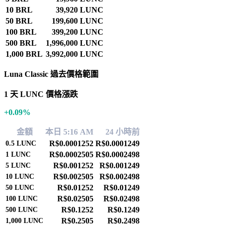
10 BRL
39,920 LUNC
50 BRL
199,600 LUNC
100 BRL
399,200 LUNC
500 BRL
1,996,000 LUNC
1,000 BRL
3,992,000 LUNC
Luna Classic 過去價格範圍
1 天 LUNC 價格漲跌
+0.09%
金額
本日 5:16 AM
24 小時前
R$0.0001252
R$0.0001249
0.5
LUNC
R$0.0002505
R$0.0002498
1
LUNC
R$0.001252
R$0.001249
5
LUNC
R$0.002505
R$0.002498
10
LUNC
R$0.01252
R$0.01249
50
LUNC
R$0.02505
R$0.02498
100
LUNC
R$0.1252
R$0.1249
500
LUNC
R$0.2505
R$0.2498
1,000
LUNC