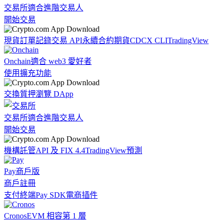
交易所
適合進階交易人
開始交易
現貨訂單記錄
交易 API
永續合約期貨
CDCX CLI
TradingView
Onchain
適合 web3 愛好者
使用擴充功能
交換
質押
瀏覽 DApp
交易所
適合進階交易人
開始交易
機構
託管
API 及 FIX 4.4
TradingView
預測
Pay
商戶版
商戶註冊
支付終端
Pay SDK
電商插件
Cronos
EVM 相容第 1 層