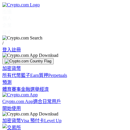
市場
個人
企業
探索
/
登入
註冊
加密貨幣
所有代幣
籃子
Earn
質押
Perpetuals
預測
體育賽事
金融
選舉
經濟
Crypto.com App
適合日常用戶
開始使用
加密貨幣
Visa 預付卡
Level Up