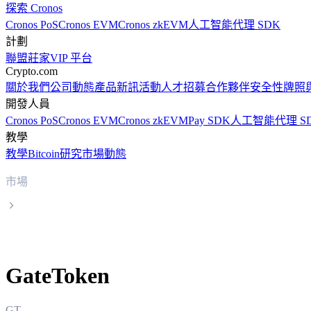
探索 Cronos
Cronos PoS
Cronos EVM
Cronos zkEVM
人工智能代理 SDK
計劃
聯盟
莊家
VIP 平台
Crypto.com
關於我們
公司動態
產品新訊
活動
人才招募
合作夥伴
安全性
牌照
開發人員
Cronos PoS
Cronos EVM
Cronos zkEVM
Pay SDK
人工智能代理 S
教學
教學
Bitcoin
研究
市場動態
市場
GateToken
GateToken
GT