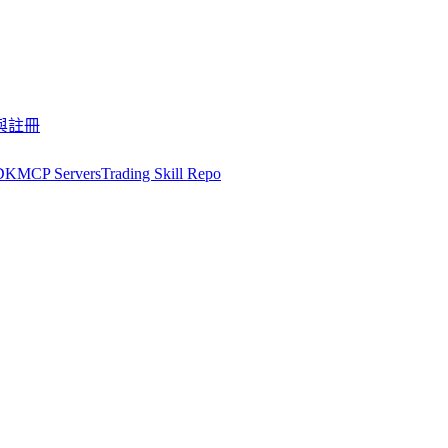
與註冊
DK
MCP Servers
Trading Skill Repo