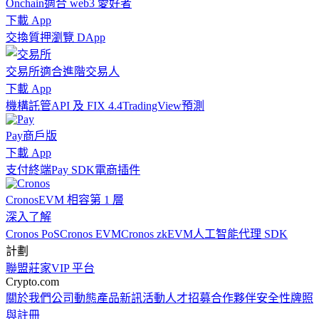
Onchain
適合 web3 愛好者
下載 App
交換
質押
瀏覽 DApp
交易所
適合進階交易人
下載 App
機構
託管
API 及 FIX 4.4
TradingView
預測
Pay
商戶版
下載 App
支付終端
Pay SDK
電商插件
Cronos
EVM 相容第 1 層
深入了解
Cronos PoS
Cronos EVM
Cronos zkEVM
人工智能代理 SDK
計劃
聯盟
莊家
VIP 平台
Crypto.com
關於我們
公司動態
產品新訊
活動
人才招募
合作夥伴
安全性
牌照
與註冊