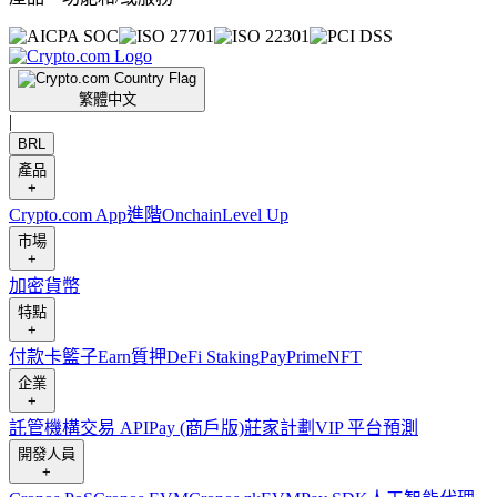
繁體中文
|
BRL
產品
+
Crypto.com App
進階
Onchain
Level Up
市場
+
加密貨幣
特點
+
付款卡
籃子
Earn
質押
DeFi Staking
Pay
Prime
NFT
企業
+
託管
機構
交易 API
Pay (商戶版)
莊家計劃
VIP 平台
預測
開發人員
+