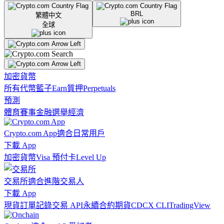
BRL
繁體中文
全球
加密貨幣
所有代幣
籃子
Earn
質押
Perpetuals
預測
體育賽事
金融
選舉
經濟
Crypto.com App
適合日常用戶
下載 App
加密貨幣
Visa 預付卡
Level Up
交易所
適合進階交易人
下載 App
現貨訂單記錄
交易 API
永續合約期貨
CDCX CLI
TradingView