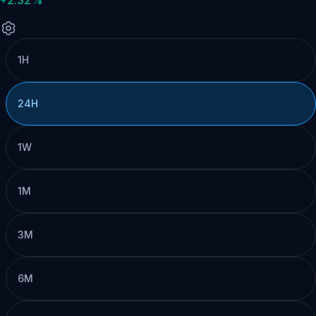
1H
24H
1W
1M
3M
6M