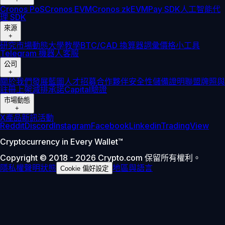
Cronos PoS
Cronos EVM
Cronos zkEVM
Pay SDK
人工智能代
理 SDK
來源
+
研究
市場動態
大學
教學
BTC/CAD 換算器
詞彙
價格小工具
Telegram 機器人
客服
公司
+
關於我們
發展藍圖
人才招募
合作夥伴
安全性
儲備證明
聯盟
牌照與
註冊
上架
減排承諾
Capital
驗證
市場動態
+
X
產品新訊
活動
Reddit
Discord
Instagram
Facebook
Linkedin
TradingView
Cryptocurrency in Every Wallet™
Copyright © 2018 - 2026 Crypto.com 保留所有權利。
隱私權聲明
狀態
地區與語言
Cookie 偏好設定