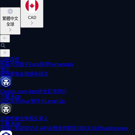
CAD
繁體中文
全球
加密貨幣
所有代幣
籃子
Earn
質押
Perpetuals
預測
體育賽事
金融
選舉
經濟
Crypto.com App
適合日常用戶
下載 App
加密貨幣
Visa 預付卡
Level Up
交易所
適合進階交易人
下載 App
現貨訂單記錄
交易 API
永續合約期貨
CDCX CLI
TradingView