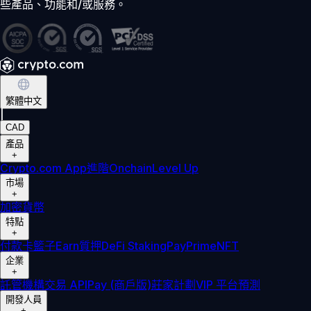
些產品、功能和/或服務。
繁體中文
|
CAD
產品
+
Crypto.com App
進階
Onchain
Level Up
市場
+
加密貨幣
特點
+
付款卡
籃子
Earn
質押
DeFi Staking
Pay
Prime
NFT
企業
+
託管
機構
交易 API
Pay (商戶版)
莊家計劃
VIP 平台
預測
開發人員
+