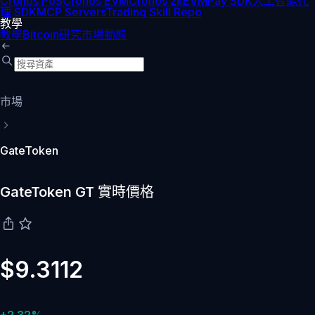
Cronos PoS
Cronos EVM
Cronos zkEVM
Pay SDK
人工智能代
理 SDK
MCP Servers
Trading Skill Repo
教學
教學
Bitcoin
研究
市場動態
市場
GateToken
GateToken GT 實時價格
$9.3112
+2.32%