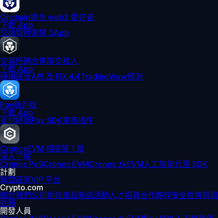
Onchain
適合 web3 愛好者
下載 App
交換
質押
瀏覽 DApp
交易所
適合進階交易人
下載 App
機構
託管
API 及 FIX 4.4
TradingView
預測
Pay
商戶版
下載 App
支付終端
Pay SDK
電商插件
Cronos
EVM 相容第 1 層
深入了解
Cronos PoS
Cronos EVM
Cronos zkEVM
人工智能代理 SDK
計劃
聯盟
莊家
VIP 平台
Crypto.com
關於我們
公司動態
產品新訊
活動
人才招募
合作夥伴
安全性
牌照與
註冊
開發人員