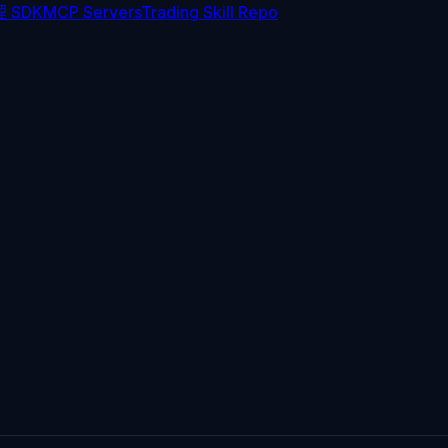
 SDK
MCP Servers
Trading Skill Repo