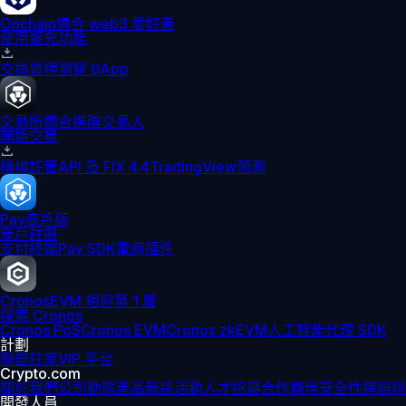
Onchain
適合 web3 愛好者
使用擴充功能
交換
質押
瀏覽 DApp
交易所
適合進階交易人
開始交易
機構
託管
API 及 FIX 4.4
TradingView
預測
Pay
商戶版
商戶註冊
支付終端
Pay SDK
電商插件
Cronos
EVM 相容第 1 層
探索 Cronos
Cronos PoS
Cronos EVM
Cronos zkEVM
人工智能代理 SDK
計劃
聯盟
莊家
VIP 平台
Crypto.com
關於我們
公司動態
產品新訊
活動
人才招募
合作夥伴
安全性
牌照與
開發人員