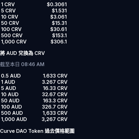
1 CRV
$0.3061
5 CRV
$1.531
10 CRV
$3.061
50 CRV
$15.31
100 CRV
$30.61
500 CRV
$153.1
1,000 CRV
$306.1
將 AUD 兌換為 CRV
截至本日 08:46 AM
0.5 AUD
1.633 CRV
1 AUD
3.267 CRV
5 AUD
16.33 CRV
10 AUD
32.67 CRV
50 AUD
163.3 CRV
100 AUD
326.7 CRV
500 AUD
1,633 CRV
1,000 AUD
3,267 CRV
Curve DAO Token 過去價格範圍