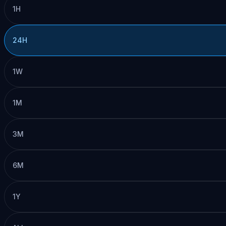
1H
24H
1W
1M
3M
6M
1Y