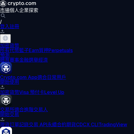
市場
個人
企業
探索
/
登入
註冊
加密貨幣
所有代幣
籃子
Earn
質押
Perpetuals
預測
體育賽事
金融
選舉
經濟
Crypto.com App
適合日常用戶
開始使用
加密貨幣
Visa 預付卡
Level Up
交易所
適合進階交易人
開始交易
現貨訂單記錄
交易 API
永續合約期貨
CDCX CLI
TradingView