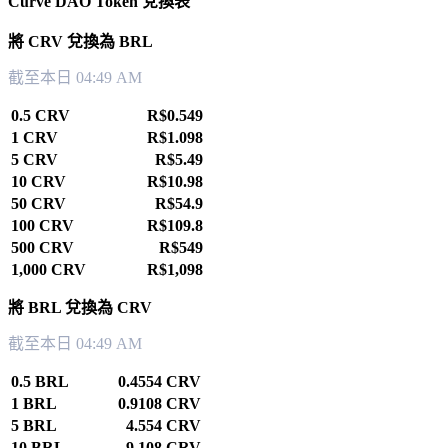
Curve DAO Token 兌換表
將 CRV 兌換為 BRL
截至本日 04:49 AM
0.5 CRV
R$0.549
1 CRV
R$1.098
5 CRV
R$5.49
10 CRV
R$10.98
50 CRV
R$54.9
100 CRV
R$109.8
500 CRV
R$549
1,000 CRV
R$1,098
將 BRL 兌換為 CRV
截至本日 04:49 AM
0.5 BRL
0.4554 CRV
1 BRL
0.9108 CRV
5 BRL
4.554 CRV
10 BRL
9.108 CRV