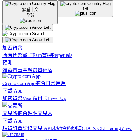
BRL
繁體中文
全球
加密貨幣
所有代幣
籃子
Earn
質押
Perpetuals
預測
體育賽事
金融
選舉
經濟
Crypto.com App
適合日常用戶
下載 App
加密貨幣
Visa 預付卡
Level Up
交易所
適合進階交易人
下載 App
現貨訂單記錄
交易 API
永續合約期貨
CDCX CLI
TradingView