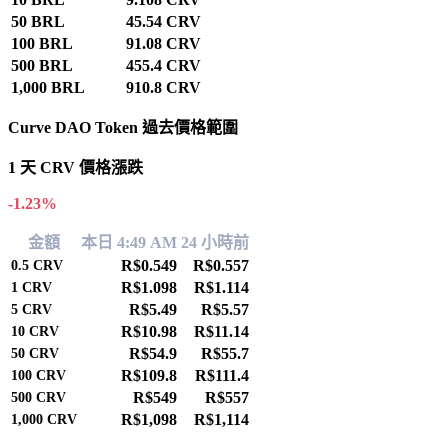
50 BRL
45.54 CRV
100 BRL
91.08 CRV
500 BRL
455.4 CRV
1,000 BRL
910.8 CRV
Curve DAO Token 過去價格範圍
1 天 CRV 價格漲跌
-1.23%
金額
本日 4:49 AM
24 小時前
R$0.549
R$0.557
0.5
CRV
R$1.098
R$1.114
1
CRV
R$5.49
R$5.57
5
CRV
R$10.98
R$11.14
10
CRV
R$54.9
R$55.7
50
CRV
R$109.8
R$111.4
100
CRV
R$549
R$557
500
CRV
R$1,098
R$1,114
1,000
CRV