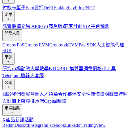
+
付款卡
籃子
Earn
質押
DeFi Staking
Pay
Prime
NFT
企業
+
託管
機構
交易 API
Pay (商戶版)
莊家計劃
VIP 平台
預測
開發人員
+
Cronos PoS
Cronos EVM
Cronos zkEVM
Pay SDK
人工智能代理
SDK
來源
+
研究
市場動態
大學
教學
BTC/BRL 換算器
詞彙
價格小工具
Telegram 機器人
客服
公司
+
關於我們
發展藍圖
人才招募
合作夥伴
安全性
儲備證明
聯盟
牌照
與註冊
上架
減排承諾
Capital
驗證
市場動態
+
X
產品新訊
活動
Reddit
Discord
Instagram
Facebook
Linkedin
TradingView