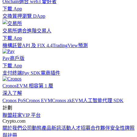
Onchain
適合 web3 愛好者
下載 App
交換
質押
瀏覽 DApp
交易所
適合進階交易人
下載 App
機構
託管
API 及 FIX 4.4
TradingView
預測
Pay
商戶版
下載 App
支付終端
Pay SDK
電商插件
Cronos
EVM 相容第 1 層
深入了解
Cronos PoS
Cronos EVM
Cronos zkEVM
人工智能代理 SDK
計劃
聯盟
莊家
VIP 平台
Crypto.com
關於我們
公司動態
產品新訊
活動
人才招募
合作夥伴
安全性
牌照
與註冊