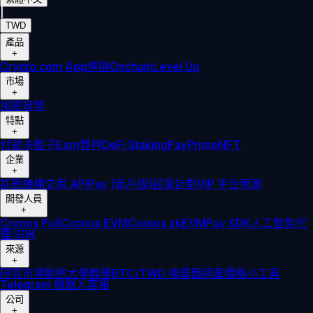
|
TWD
產品
+
Crypto.com App
進階
Onchain
Level Up
市場
+
加密貨幣
特點
+
付款卡
籃子
Earn
質押
DeFi Staking
Pay
Prime
NFT
企業
+
託管
機構
交易 API
Pay (商戶版)
莊家計劃
VIP 平台
預測
開發人員
+
Cronos PoS
Cronos EVM
Cronos zkEVM
Pay SDK
人工智能代
理 SDK
來源
+
研究
市場動態
大學
教學
BTC/TWD 換算器
詞彙
價格小工具
Telegram 機器人
客服
公司
+