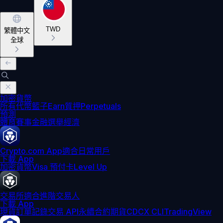
TWD
繁體中文
全球
加密貨幣
所有代幣
籃子
Earn
質押
Perpetuals
預測
體育賽事
金融
選舉
經濟
Crypto.com App
適合日常用戶
下載 App
加密貨幣
Visa 預付卡
Level Up
交易所
適合進階交易人
下載 App
現貨訂單記錄
交易 API
永續合約期貨
CDCX CLI
TradingView