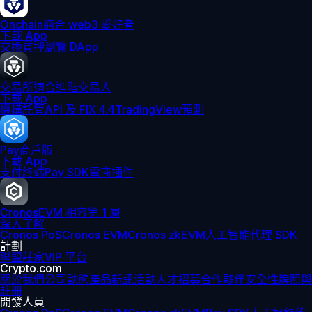
Onchain
適合 web3 愛好者
下載 App
交換
質押
瀏覽 DApp
交易所
適合進階交易人
下載 App
機構
託管
API 及 FIX 4.4
TradingView
預測
Pay
商戶版
下載 App
支付終端
Pay SDK
電商插件
Cronos
EVM 相容第 1 層
深入了解
Cronos PoS
Cronos EVM
Cronos zkEVM
人工智能代理 SDK
計劃
聯盟
莊家
VIP 平台
Crypto.com
關於我們
公司動態
產品新訊
活動
人才招募
合作夥伴
安全性
牌照與
註冊
開發人員