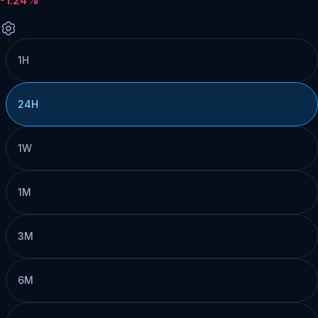
1H
24H
1W
1M
3M
6M