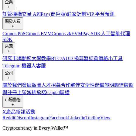
企業
+
託管
機構
交易 API
Pay (商戶版)
莊家計劃
VIP 平台
預測
開發人員
+
Cronos PoS
Cronos EVM
Cronos zkEVM
Pay SDK
人工智能代理
SDK
來源
+
研究
市場動態
大學
教學
BTC/AUD 換算器
詞彙
價格小工具
Telegram 機器人
客服
公司
+
關於我們
發展藍圖
人才招募
合作夥伴
安全性
儲備證明
聯盟
牌照
與註冊
上架
減排承諾
Capital
驗證
市場動態
+
X
產品新訊
活動
Reddit
Discord
Instagram
Facebook
Linkedin
TradingView
Cryptocurrency in Every Wallet™