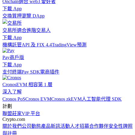
Onchain
適合 web3 愛好者
下載 App
交換
質押
瀏覽 DApp
交易所
適合進階交易人
下載 App
機構
託管
API 及 FIX 4.4
TradingView
預測
Pay
商戶版
下載 App
支付終端
Pay SDK
電商插件
Cronos
EVM 相容第 1 層
深入了解
Cronos PoS
Cronos EVM
Cronos zkEVM
人工智能代理 SDK
計劃
聯盟
莊家
VIP 平台
Crypto.com
關於我們
公司動態
產品新訊
活動
人才招募
合作夥伴
安全性
牌照
與註冊