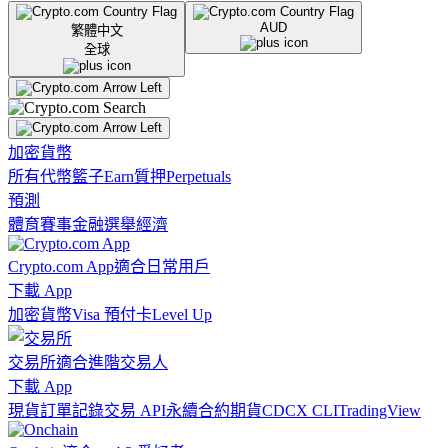
AUD
繁體中文
全球
加密貨幣
所有代幣
籃子
Earn
質押
Perpetuals
預測
體育賽事
金融
選舉
經濟
Crypto.com App
適合日常用戶
下載 App
加密貨幣
Visa 預付卡
Level Up
交易所
適合進階交易人
下載 App
現貨訂單記錄
交易 API
永續合約期貨
CDCX CLI
TradingView