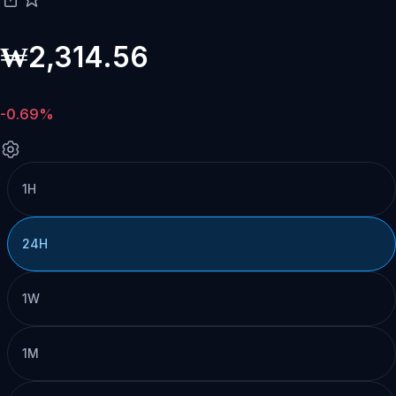
₩2,314.56
-0.69%
1H
24H
1W
1M