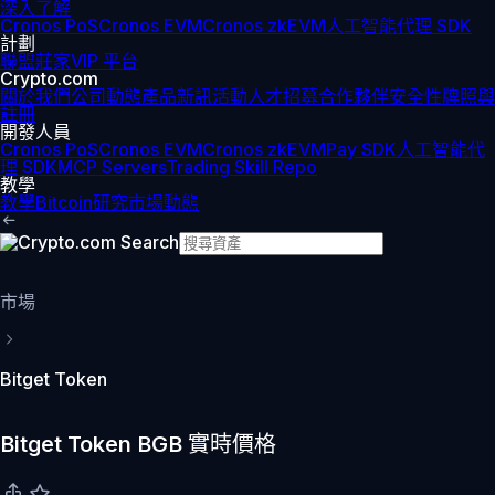
深入了解
Cronos PoS
Cronos EVM
Cronos zkEVM
人工智能代理 SDK
計劃
聯盟
莊家
VIP 平台
Crypto.com
關於我們
公司動態
產品新訊
活動
人才招募
合作夥伴
安全性
牌照與
註冊
開發人員
Cronos PoS
Cronos EVM
Cronos zkEVM
Pay SDK
人工智能代
理 SDK
MCP Servers
Trading Skill Repo
教學
教學
Bitcoin
研究
市場動態
市場
Bitget Token
Bitget Token BGB 實時價格