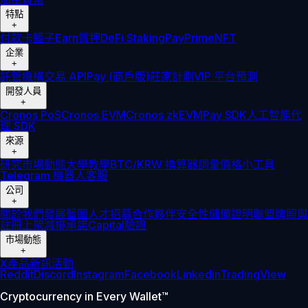
特點
+
付款卡
籃子
Earn
質押
DeFi Staking
Pay
Prime
NFT
企業
+
託管
機構
交易 API
Pay (商戶版)
莊家計劃
VIP 平台
預測
開發人員
+
Cronos PoS
Cronos EVM
Cronos zkEVM
Pay SDK
人工智能代
理 SDK
來源
+
研究
市場動態
大學
教學
BTC/KRW 換算器
詞彙
價格小工具
Telegram 機器人
客服
公司
+
關於我們
發展藍圖
人才招募
合作夥伴
安全性
儲備證明
聯盟
牌照與
註冊
上架
減排承諾
Capital
驗證
市場動態
+
X
產品新訊
活動
Reddit
Discord
Instagram
Facebook
Linkedin
TradingView
Cryptocurrency in Every Wallet™