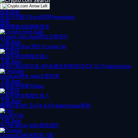
加密貨幣
所有代幣
籃子
Earn
質押
Perpetuals
預測
體育賽事
金融
選舉
經濟
Crypto.com App
適合日常用戶
下載 App
加密貨幣
Visa 預付卡
Level Up
交易所
適合進階交易人
下載 App
現貨訂單記錄
交易 API
永續合約期貨
CDCX CLI
TradingView
Onchain
適合 web3 愛好者
下載 App
交換
質押
瀏覽 DApp
交易所
適合進階交易人
下載 App
機構
託管
API 及 FIX 4.4
TradingView
預測
Pay
商戶版
下載 App
支付終端
Pay SDK
電商插件
Cronos
EVM 相容第 1 層