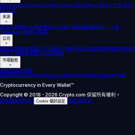
Cronos PoS
Cronos EVM
Cronos zkEVM
Pay SDK
人工智能代
理 SDK
來源
+
研究
市場動態
大學
教學
BTC/GBP 換算器
詞彙
價格小工具
Telegram 機器人
客服
公司
+
關於我們
發展藍圖
人才招募
合作夥伴
安全性
儲備證明
聯盟
牌照與
註冊
上架
減排承諾
Capital
驗證
市場動態
+
X
產品新訊
活動
Reddit
Discord
Instagram
Facebook
Linkedin
TradingView
Cryptocurrency in Every Wallet™
Copyright © 2018 - 2026 Crypto.com 保留所有權利。
隱私權聲明
狀態
地區與語言
Cookie 偏好設定