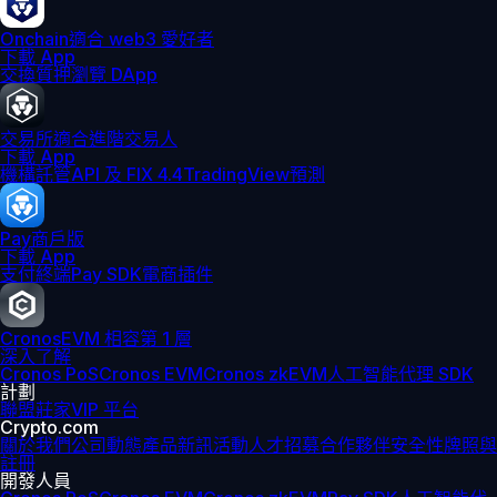
Onchain
適合 web3 愛好者
下載 App
交換
質押
瀏覽 DApp
交易所
適合進階交易人
下載 App
機構
託管
API 及 FIX 4.4
TradingView
預測
Pay
商戶版
下載 App
支付終端
Pay SDK
電商插件
Cronos
EVM 相容第 1 層
深入了解
Cronos PoS
Cronos EVM
Cronos zkEVM
人工智能代理 SDK
計劃
聯盟
莊家
VIP 平台
Crypto.com
關於我們
公司動態
產品新訊
活動
人才招募
合作夥伴
安全性
牌照與
註冊
開發人員