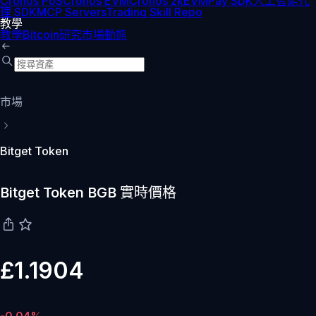
Cronos PoS
Cronos EVM
Cronos zkEVM
Pay SDK
人工智能代
理 SDK
MCP Servers
Trading Skill Repo
教學
教學
Bitcoin
研究
市場動態
市場
Bitget Token
Bitget Token BGB 實時價格
£1.1904
-0.04%