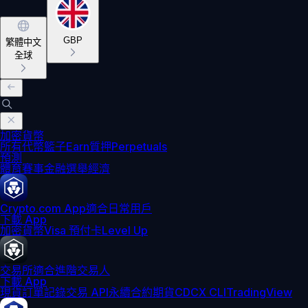
GBP
繁體中文
全球
加密貨幣
所有代幣
籃子
Earn
質押
Perpetuals
預測
體育賽事
金融
選舉
經濟
Crypto.com App
適合日常用戶
下載 App
加密貨幣
Visa 預付卡
Level Up
交易所
適合進階交易人
下載 App
現貨訂單記錄
交易 API
永續合約期貨
CDCX CLI
TradingView