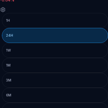
1H
24H
1W
1M
3M
6M