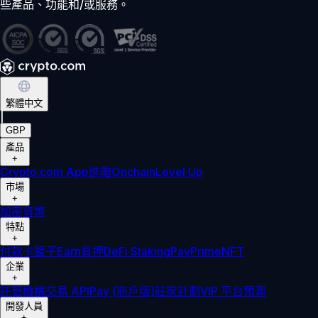
些產品、功能和/或服務。
繁體中文
|
GBP
產品
+
Crypto.com App
進階
Onchain
Level Up
市場
+
加密貨幣
特點
+
付款卡
籃子
Earn
質押
DeFi Staking
Pay
Prime
NFT
企業
+
託管
機構
交易 API
Pay (商戶版)
莊家計劃
VIP 平台
預測
開發人員
+