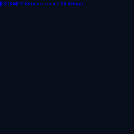
 SDK
MCP Servers
Trading Skill Repo