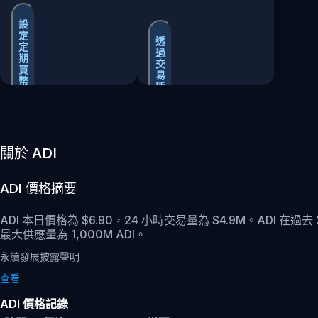
設
定
透
定
過
期
交
買
易
幣
所
買
賣
關於 ADI
ADI
價格摘要
ADI 本日價格為 $6.90，24 小時交易量為 $4.9M。ADI 在過去
最大供應量為 1,000M ADI。
永續發展披露聲明
查看
ADI 價格記錄