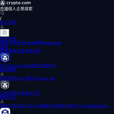
市場
個人
企業
探索
/
登入
註冊
加密貨幣
所有代幣
籃子
Earn
質押
Perpetuals
預測
體育賽事
金融
選舉
經濟
Crypto.com App
適合日常用戶
開始使用
加密貨幣
Visa 預付卡
Level Up
交易所
適合進階交易人
開始交易
現貨訂單記錄
交易 API
永續合約期貨
CDCX CLI
TradingView