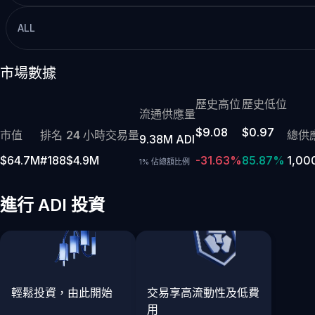
ALL
市場數據
歷史高位
歷史低位
流通供應量
$9.08
$0.97
市值
排名
24 小時交易量
總供
9.38M ADI
$64.7M
#188
$4.9M
-31.63%
85.87%
1,00
1% 佔總額比例
進行 ADI 投資
輕鬆投資，由此開始
交易享高流動性及低費
用