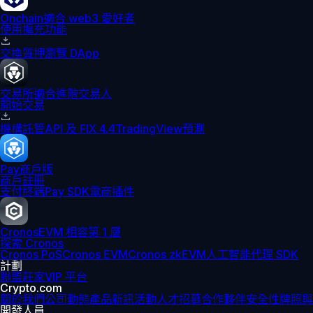
Onchain
適合 web3 愛好者
使用擴充功能
交換
質押
瀏覽 DApp
交易所
適合進階交易人
開始交易
機構
託管
API 及 FIX 4.4
TradingView
預測
Pay
商戶版
商戶註冊
支付終端
Pay SDK
電商插件
Cronos
EVM 相容第 1 層
探索 Cronos
Cronos PoS
Cronos EVM
Cronos zkEVM
人工智能代理 SDK
計劃
聯盟
莊家
VIP 平台
Crypto.com
關於我們
公司動態
產品新訊
活動
人才招募
合作夥伴
安全性
牌照與
開發人員