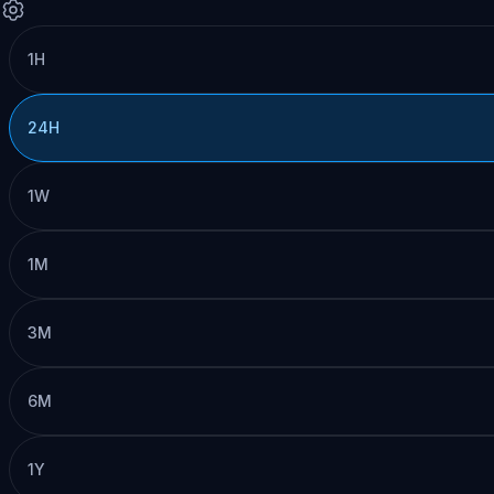
1H
24H
1W
1M
3M
6M
1Y