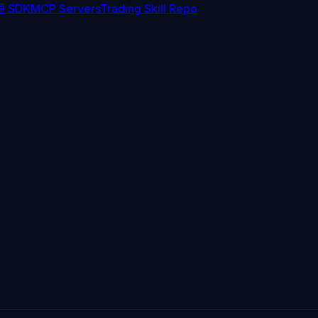
 SDK
MCP Servers
Trading Skill Repo