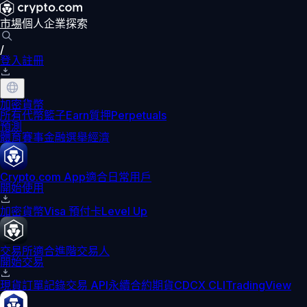
市場
個人
企業
探索
/
登入
註冊
加密貨幣
所有代幣
籃子
Earn
質押
Perpetuals
預測
體育賽事
金融
選舉
經濟
Crypto.com App
適合日常用戶
開始使用
加密貨幣
Visa 預付卡
Level Up
交易所
適合進階交易人
開始交易
現貨訂單記錄
交易 API
永續合約期貨
CDCX CLI
TradingView