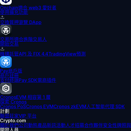
Onchain
適合 web3 愛好者
使用擴充功能
交換
質押
瀏覽 DApp
交易所
適合進階交易人
開始交易
機構
託管
API 及 FIX 4.4
TradingView
預測
Pay
商戶版
商戶註冊
支付終端
Pay SDK
電商插件
Cronos
EVM 相容第 1 層
探索 Cronos
Cronos PoS
Cronos EVM
Cronos zkEVM
人工智能代理 SDK
計劃
聯盟
莊家
VIP 平台
Crypto.com
關於我們
公司動態
產品新訊
活動
人才招募
合作夥伴
安全性
牌照與
開發人員