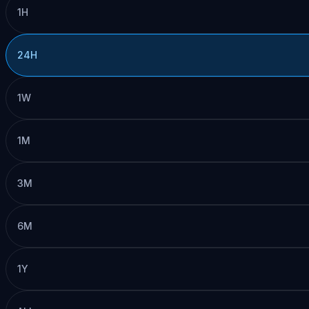
1H
24H
1W
1M
3M
6M
1Y