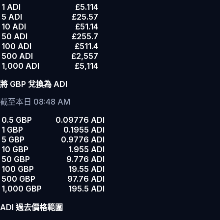
1 ADI
£5.114
5 ADI
£25.57
10 ADI
£51.14
50 ADI
£255.7
100 ADI
£511.4
500 ADI
£2,557
1,000 ADI
£5,114
將 GBP 兌換為 ADI
截至本日 08:48 AM
0.5 GBP
0.09776 ADI
1 GBP
0.1955 ADI
5 GBP
0.9776 ADI
10 GBP
1.955 ADI
50 GBP
9.776 ADI
100 GBP
19.55 ADI
500 GBP
97.76 ADI
1,000 GBP
195.5 ADI
ADI 過去價格範圍