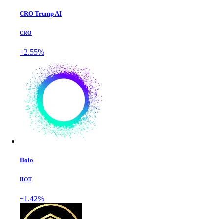
CRO Trump AI
CRO
+2.55%
Holo
HOT
+1.42%