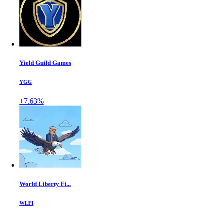
Yield Guild Games
YGG
+7.63%
World Liberty Fi...
WLFI