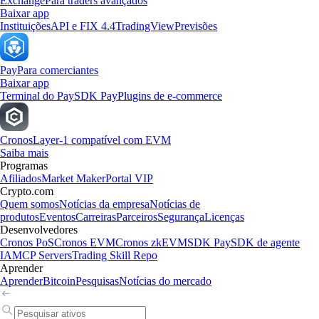
Exchange
Para traders avançados
Baixar app
Instituições
API e FIX 4.4
TradingView
Previsões
Pay
Para comerciantes
Baixar app
Terminal do Pay
SDK Pay
Plugins de e-commerce
Cronos
Layer-1 compatível com EVM
Saiba mais
Programas
Afiliados
Market Maker
Portal VIP
Crypto.com
Quem somos
Notícias da empresa
Notícias de
produtos
Eventos
Carreiras
Parceiros
Segurança
Licenças
Desenvolvedores
Cronos PoS
Cronos EVM
Cronos zkEVM
SDK Pay
SDK de agente
IA
MCP Servers
Trading Skill Repo
Aprender
Aprender
Bitcoin
Pesquisas
Notícias do mercado