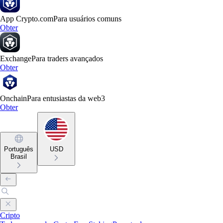
App Crypto.com
Para usuários comuns
Obter
Exchange
Para traders avançados
Obter
Onchain
Para entusiastas da web3
Obter
Português
USD
Brasil
Cripto