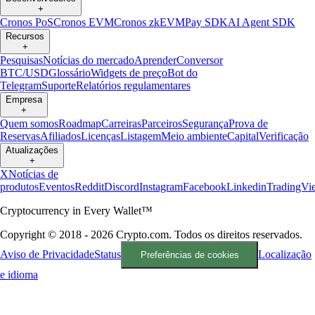
+
Cronos PoS
Cronos EVM
Cronos zkEVM
Pay SDK
AI Agent SDK
Recursos
+
Pesquisas
Notícias do mercado
Aprender
Conversor
BTC/USD
Glossário
Widgets de preço
Bot do
Telegram
Suporte
Relatórios regulamentares
Empresa
+
Quem somos
Roadmap
Carreiras
Parceiros
Segurança
Prova de
Reservas
Afiliados
Licenças
Listagem
Meio ambiente
Capital
Verificação
Atualizações
+
X
Notícias de
produtos
Eventos
Reddit
Discord
Instagram
Facebook
Linkedin
TradingVi
Cryptocurrency in Every Wallet™
Copyright © 2018 - 2026 Crypto.com. Todos os direitos reservados.
Aviso de Privacidade
Status
Localização
Preferências de cookies
e idioma