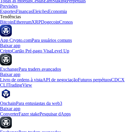
Todas as moedas
Cestas
Earn
Staking
Perpetuals
Previsões
Esportes
Finanças
Eleições
Economia
Tendências
Bitcoin
Ethereum
XRP
Dogecoin
Cronos
App Crypto.com
Para usuários comuns
Baixar app
Cripto
Cartão Pré-pago Visa
Level Up
Exchange
Para traders avançados
Baixar app
Livro de ordens à vista
API de negociação
Futuros perpétuos
CDCX
CLI
TradingView
Onchain
Para entusiastas da web3
Baixar app
Converter
Fazer stake
Pesquisar dApps