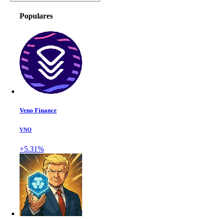
Populares
Veno Finance
VNO
+5.31%