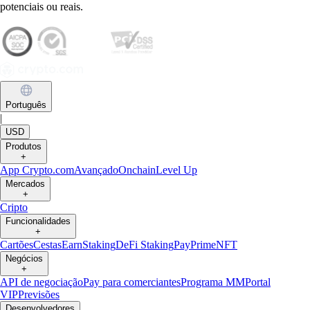
potenciais ou reais.
Português
|
USD
Produtos
+
App Crypto.com
Avançado
Onchain
Level Up
Mercados
+
Cripto
Funcionalidades
+
Cartões
Cestas
Earn
Staking
DeFi Staking
Pay
Prime
NFT
Negócios
+
API de negociação
Pay para comerciantes
Programa MM
Portal
VIP
Previsões
Desenvolvedores