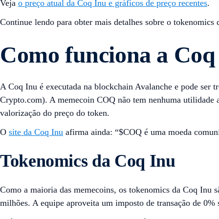
Veja
o preço atual da Coq Inu e gráficos de preço recentes
.
Continue lendo para obter mais detalhes sobre o tokenomic
Como funciona a Coq 
A Coq Inu é executada na blockchain Avalanche e pode ser 
Crypto.com). A memecoin COQ não tem nenhuma utilidade alé
valorização do preço do token.
O
site da Coq Inu
afirma ainda: “$COQ é uma moeda comunitár
Tokenomics da Coq Inu
Como a maioria das memecoins, os tokenomics da Coq Inu são
milhões. A equipe aproveita um imposto de transação de 0% s