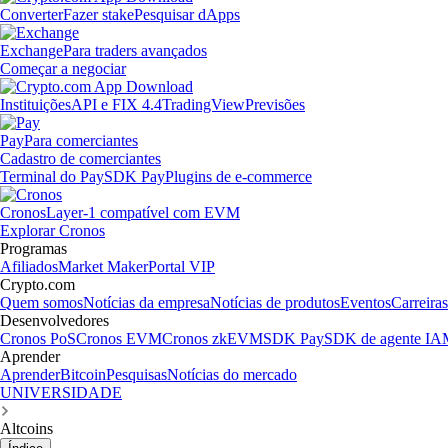
Converter
Fazer stake
Pesquisar dApps
Exchange
Para traders avançados
Começar a negociar
Instituições
API e FIX 4.4
TradingView
Previsões
Pay
Para comerciantes
Cadastro de comerciantes
Terminal do Pay
SDK Pay
Plugins de e-commerce
Cronos
Layer-1 compatível com EVM
Explorar Cronos
Programas
Afiliados
Market Maker
Portal VIP
Crypto.com
Quem somos
Notícias da empresa
Notícias de produtos
Eventos
Carreiras
Desenvolvedores
Cronos PoS
Cronos EVM
Cronos zkEVM
SDK Pay
SDK de agente IA
Aprender
Aprender
Bitcoin
Pesquisas
Notícias do mercado
UNIVERSIDADE
Altcoins