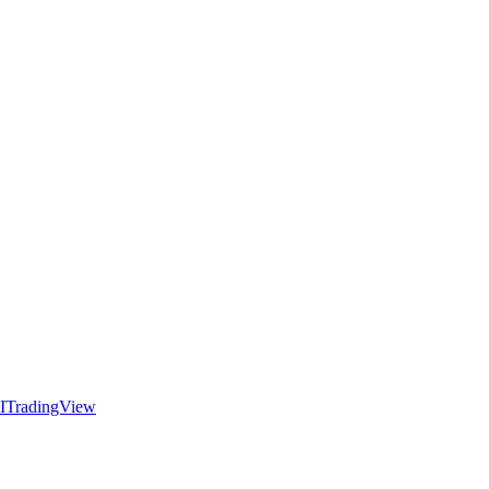
I
TradingView