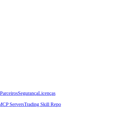
Parceiros
Segurança
Licenças
MCP Servers
Trading Skill Repo