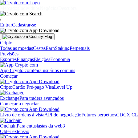
Mercados
Indivíduos
Negócios
Descubra
/
Entrar
Cadastrar-se
Cripto
Todas as moedas
Cestas
Earn
Staking
Perpetuals
Previsões
Esportes
Finanças
Eleições
Economia
App Crypto.com
Para usuários comuns
Começar
Cripto
Cartão Pré-pago Visa
Level Up
Exchange
Para traders avançados
Começar a negociar
Livro de ordens à vista
API de negociação
Futuros perpétuos
CDCX CL
Onchain
Para entusiastas da web3
Obter extensão