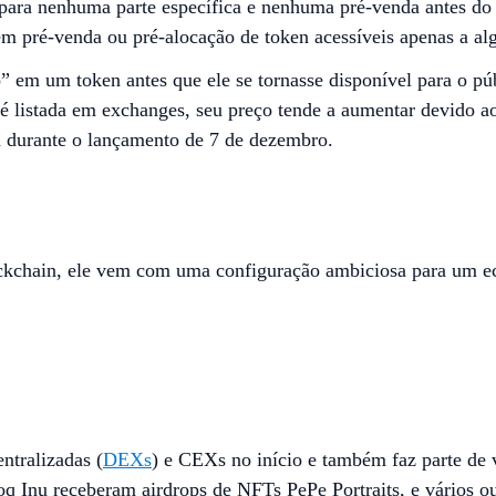
 para nenhuma parte específica e nenhuma pré-venda antes do
pré-venda ou pré-alocação de token acessíveis apenas a alg
” em um token antes que ele se tornasse disponível para o pú
listada em exchanges, seu preço tende a aumentar devido ao
en durante o lançamento de 7 de dezembro.
kchain, ele vem com uma configuração ambiciosa para um ec
ntralizadas (
DEXs
) e CEXs no início e também faz parte de v
q Inu receberam airdrops de NFTs PePe Portraits, e vários o