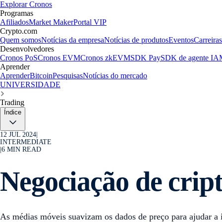
Explorar Cronos
Programas
Afiliados
Market Maker
Portal VIP
Crypto.com
Quem somos
Notícias da empresa
Notícias de produtos
Eventos
Carreiras
Desenvolvedores
Cronos PoS
Cronos EVM
Cronos zkEVM
SDK Pay
SDK de agente IA
Aprender
Aprender
Bitcoin
Pesquisas
Notícias do mercado
UNIVERSIDADE
Trading
Índice
12 JUL 2024
|
INTERMEDIATE
|
6
MIN READ
Negociação de cri
As médias móveis suavizam os dados de preço para ajudar a i