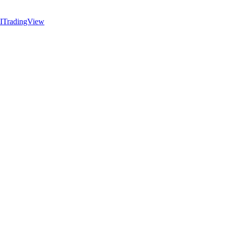
I
TradingView