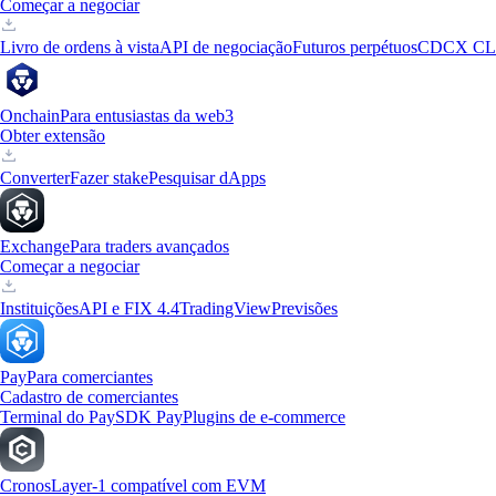
Começar a negociar
Livro de ordens à vista
API de negociação
Futuros perpétuos
CDCX CL
Onchain
Para entusiastas da web3
Obter extensão
Converter
Fazer stake
Pesquisar dApps
Exchange
Para traders avançados
Começar a negociar
Instituições
API e FIX 4.4
TradingView
Previsões
Pay
Para comerciantes
Cadastro de comerciantes
Terminal do Pay
SDK Pay
Plugins de e-commerce
Cronos
Layer-1 compatível com EVM