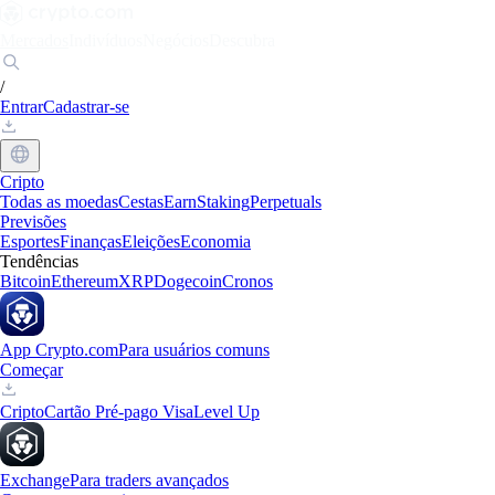
Mercados
Indivíduos
Negócios
Descubra
/
Entrar
Cadastrar-se
Cripto
Todas as moedas
Cestas
Earn
Staking
Perpetuals
Previsões
Esportes
Finanças
Eleições
Economia
Tendências
Bitcoin
Ethereum
XRP
Dogecoin
Cronos
App Crypto.com
Para usuários comuns
Começar
Cripto
Cartão Pré-pago Visa
Level Up
Exchange
Para traders avançados