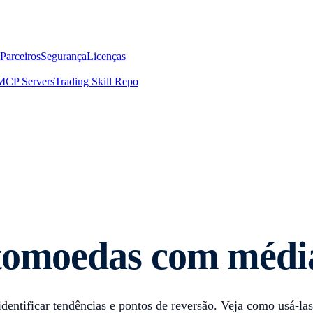
Parceiros
Segurança
Licenças
MCP Servers
Trading Skill Repo
ptomoedas com médi
dentificar tendências e pontos de reversão. Veja como usá-la